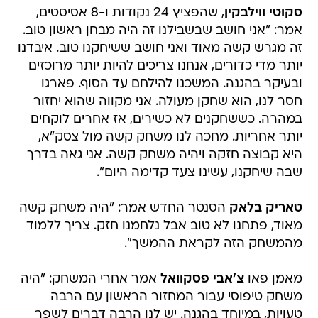
סקוטי ווילבקין
, שהפציץ 24 נקודות ו-8 אסיסטים,
אמר: "אני חושב שבשבילנו זה היה מבחן ראשון טוב.
זה מגרש קשה מאוד ואני חושב ששיחקנו טוב. איבדנו
יותר מדי כדורים, אנחנו צריכים להיות יותר מרוכזים
ובעיקר בהגנה. המשכנו להילחם עד הסוף. פארגו
חסר לנו, הוא שחקן מעולה. אני מקווה שהוא יחזור
במהרה. כששחקנים לא כשירים, אז אחרים לוקחים
יותר אחריות. מחכה לנו משחק קשה מול צסק"א,
היא קבוצה חזקה ויהיה משחק קשה. אני גאה בדרך
שבה שיחקנו, עשינו צעד קדימה היום".
טאריק בלאק
הסנטר החדש אמר: "היה משחק קשה
מאוד, פתחנו לא טוב אבל נלחמנו חזק. צריך ללמוד
מהמשחק הזה לקראת ההמשך".
מאמן פאו
צ'אבי פסקוואל
אמר אחרי המשחק: "היה
משחק טיפוסי עבור המחזור הראשון עם הרבה
טעויות, במיוחד בהגנה. יש לנו הרבה דברים לשפר