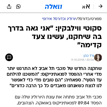
ספורט
/
כדורסל
/
יורוליג וכדורסל אירופי
סקוטי ווילבקין: "אני גאה בדרך
בה שיחקנו, עשינו צעד
קדימה"
ורד כהן
11.10.2018 / 20:06
שחקנה החדש של מכבי תל אביב לא התרגש יותר
מדי אחרי ההפסד לפנאתינייקוס: "המשכנו להילחם
עד הסוף". ספאחיה: "הם טובים מדי כדי לאפשר
לנו לנצח כשאנחנו מאבדים כל כך הרבה כדורים"
מכבי תל אביב פתחה את עונת היורוליג שלה עם
הפסד 89:84 לפנאתינייקוס באואקה. הצהובים,