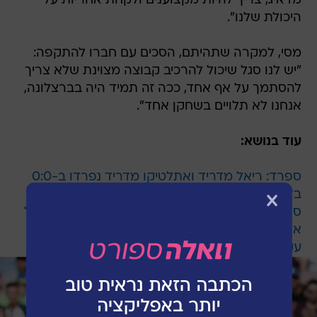
מדאיג, צריך להיות מקצוענים ולקחת אחריות על
היכולת שלנו".
מסי, למקרה שתהיתם, הסכים עם חברו להתקפה:
"יש לנו סגל שיכול להרכיב קבוצה מצוינת שלא צריך
להסתמך על אף אחד, ככה זה תמיד היה בברצלונה,
אנחנו לא תלויים בשחקן אחד".
עוד בנושא:
ספרד: ריאל מדריד ואתלטיקו מדריד נפרדו ב-0:0
בדרבי
ספרד: ברצלונה שוב שמטה נקודות עם 1:1 ביתי מול
אתלטיק בילבאו
עקבו אחרי וואלה! ספורט באינסטגרם