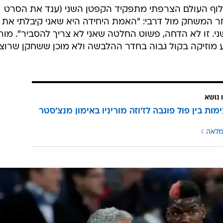
 אלוף העולם הצרפתי מתפקיד הקפטן השני (ענד את הסרט
 המשחק מול דרבי: "האמת היחידה היא שאני קיבלתי את
. זו לא הדחה, פשוט החלטה שאני לא צריך להסביר". מורינ
מוזיקה בקול גבוה בחדר ההלבשה ולא מוכן ששחקן שרוצ
 נושא
מות בין פול פוגבה לז'וזה מוריניו באימון מנצ'סטר
מלאה