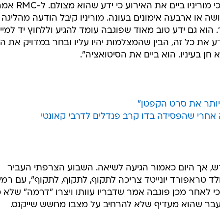
העיתונאי הצרפתי ז'וליאן לורנס טען כי מוריניו ביים את האירוע כי ידע שהוא
ושה או ארבעה אימונים בעונה. מוריניו קיבל הודעה מהליגה
הוא גם ידע טוב מאוד שפוגבה עומד להגיע וללחוץ יד למיי
ידע את כל זה, הבין שהמצלמות יהיו עליו ובחר במדויק את ה
ן בעיניו. הוא ביים את הסיטואציה".
ד יותר את סרט הקפטן"
ה אחרי שהפסידה בדו קרב פנדלים לדרבי קאונטי
חדש, אך היום כאמור הגיעה לשיאה. השבוע הצרפתי העביר
לד טראפורד יונייטד צריכה לתקוף, לתקוף, לתקוף", עם רמי
כי לאחר מכן פוגבה אמר שדבריו עוותו ויצרו "דרמה" שלא כי
עבר שהוא מעדיף שלא להרחיב על מצבו מחשש שייקנס.