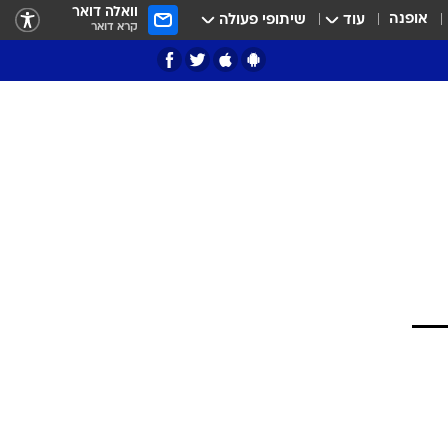
וואלה דואר
אופנה
עוד
שיתופי פעולה
קרא דואר
ציון 3
דאבל דריבל
י