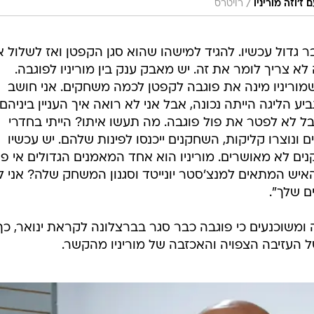
/
'וזה מוריניו
רויטרס
בר גדול עכשיו. להגיד למישהו שהוא סגן הקפטן ואז לשלול 
לא צריך לומר את זה. יש מאבק ענק בין מוריניו לפוגבה.
וריניו מינה את פוגבה לקפטן לכמה משחקים. אני חושב
 הליגה הייתה נכונה, אבל אני לא רואה איך העניין ביניהם
בל לא לפטר את פול פוגבה. מה תעשו איתו? הייתי בחדרי
וצרו קליקות, השחקנים ייכנסו לפינות שלהם. יש עכשיו
ים לא מאושרים. מוריניו הוא אחד המאמנים הגדולים אי פע
איש המתאים למנצ'סטר יונייטד וסגנון המשחק שלה? אני ל
ם שלך".
משוכנעים כי פוגבה כבר סגר בברצלונה לקראת ינואר, כך
 העזיבה הצפויה והאכזבה של מוריניו מהקשר.