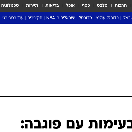
תרבות
סלבס
כסף
אוכל
בריאות
תיירות
טכנולוגיה
ראלי
כדורגל עולמי
כדורסל
ישראלים ב-NBA
תקצירים
עוד בספורט
ליגה אנגלית
ליגת העל
דני אבדיה
מונדיאל 2026
 העל
ליגה ספרדית
דאבל דריבל
NBA
נה
ליגה איטלקית
יורוליג וכדורסל אירופי
טבלאות
ו
ליגה גרמנית
ליגה לאומית
פודקאסטים
ליגה צרפתית
נבחרות ישראל בכדורסל
מסכמים מחזור
שראל
ליגת האלופות
כדורסל נשים
אבא של שבת
ית
הליגה האירופית
מעל הטבעת
דרום אמריקה
סערה בממלכה
טניס
טראש טוק
ספורט אמריקא
 בעימות עם פוגבה:
פוקר