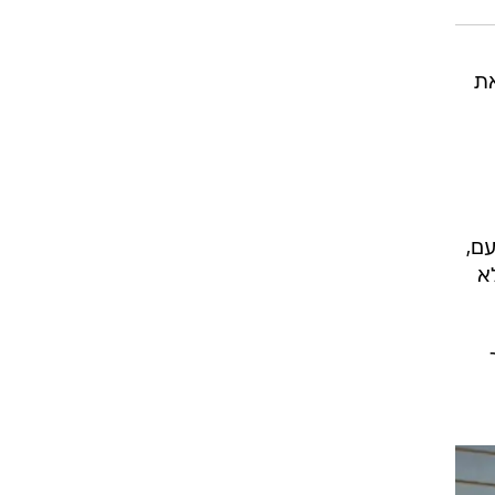
את
ם,
א