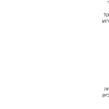
 מצולם. ל-RMC אמר
קל
רגע
זה
וון