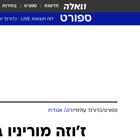
חדשות
ספורט
בחירות
ספורט
לוח תוצאות LIVE
כדורגל יש
ליגת העל Winner
סטט' ליגת
גביע המדי
גביע הטוט
שגרירים
נבחרות י
ליגה לאומ
ליגה א'
ספורט
/
כדורגל עולמי
/
ליגה אנגלית
ז'וזה מוריניו