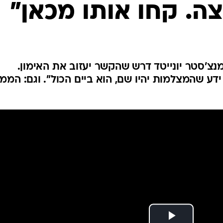
צה. קחו אותו מכאן"
ענפים נוספים
לוח שידורים
החידה של ספור
ארכיון מדורים
כתבו לנו
צ'סטר יונייטד דרש שהקשר יעזוב את האימון.
 ידע שהמצלמות יהיו שם, הוא ביים הכול". וגם: הממ