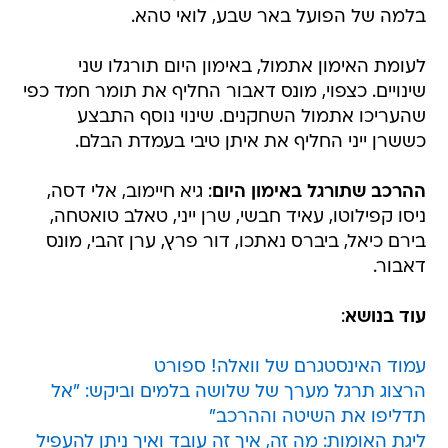
בלמה של הפועל באר שבע, לואי טהא.
לעומת האימון אתמול, באימון היום תורגלו שני
שינויים. כצפוי, מונס דאבור החליף את תומר חמד כפי
שהעריכו אתמול השחקנים. שינוי נוסף התבצע
כששרן ייני החליף את איתן טיבי בעמדת הבלם.
ההרכב שתורגל באימון היום
: גיא חיימוב, אלי דסה,
ניסו קפילוטו, עאיד חבשי, שרן ייני, טאלב טואטחה,
בירם כיאל, ביברס נאתכו, דור פרץ, ערן זהבי, מונס
דאבור.
עוד בנושא
:
עמוד האינסטגרם של וואלה! ספורט
הרצוג תרגל מערך של שלושה בלמים וביקש: "אל
תדליפו את השיטה וההרכב"
ליגת האומות: מה זה, איך זה עובד ואיך ניתן להעפיל