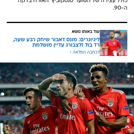
כולל עצירה של השוער סנטקוביץ' האורח בדקה
ה-90.
עוד באותו נושא
ליגיונרים: מונס דאבור שיחק רבע שעה,
רד בול זלצבורג עדיין מושלמת
לכתבה המלאה