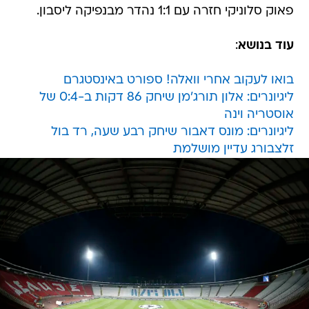
פאוק סלוניקי חזרה עם 1:1 נהדר מבנפיקה ליסבון.
עוד בנושא
:
בואו לעקוב אחרי וואלה! ספורט באינסטגרם
ליגיונרים: אלון תורג'מן שיחק 86 דקות ב-0:4 של
אוסטריה וינה
ליגיונרים: מונס דאבור שיחק רבע שעה, רד בול
זלצבורג עדיין מושלמת