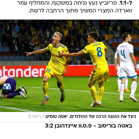
ל-1:1
. פריוביץ נעץ נגיחה במשקוף, והמחליף עמר
ווארדה המצרי המשיך מתוך הרחבה לרשת.
/
ניצל את ההגנה הרכה של ההולנדים. יאסה טומינן
רויטרס
באטה בוריסוב - פ.ס.וו איינדהובן 3:2