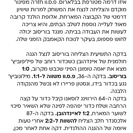
איזו דרמה מטורפת בבלארוס. פ.ס.וו חזרה מפיגור
מוקדם והצליחה לנצח את המשחק למרות שיוויון
דרמטי של הקבוצה המארחת. אלופת הולנד קרובה
מאוד לעלייה נוספת לשלב הבתים, והיא צריכה
לעשות את העבודה בביתה. מנגד בוריסוב יכולה
לחוש פספוס, בעיקר לנוכח הקאמבק הזמני שלה.
בדקה התשיעית הצליחה בוריסוב לנצל הגנה
חולמנית של איינדהובן כשכדור רוחב של פיליפוביץ'
מצא את יאסה טומונן הפיני שכבש מקרוב,
1:0
בוריסוב.
בדקה ה-36,
פ.ס.וו משווה ל-1:1.
מילונוביץ'
נגע בכדור בידו, וגסטון פריירו לא נכשל מהנקודה
הלבנה.
בדקה ה-64 הירווינג לוסאנו קיבל כדור על קצה
הרחבה ושלח כדור יפהפה לפינה שלא השאיר סיכוי
לשוער המארח,
1:2 לאיינדהובן.
בדקה ה-87
אלכסנדר חלב הצליח
להשוות ל-2:2
אחרי טעות
איומה של ההגנה ההולנדית. דקה אחת לאחר מכן,