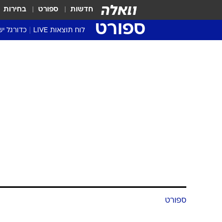
חדשות
ספורט
בחירות
ספורט
לוח תוצאות LIVE
כדורגל יש
ליגת העל Winner
סטט' ליגת
גביע המדי
גביע הטוט
שגרירים
נבחרות י
ליגה לאומ
ליגה א'
ספורט