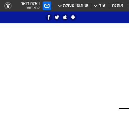
וואלה דואר
אופנה
עוד
שיתופי פעולה
קרא דואר
ציון 3
דאבל דריבל
י