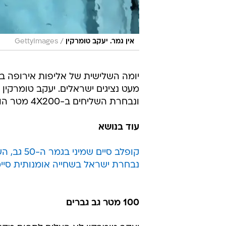
/
אין גמר. יעקב טומרקין
GettyImages
יומה השלישית של אליפות אירופה בש
מעט נציגים ישראלים. יעקב טומרקין 
ונבחרת השליחים ב-4X200 מטר הודחו במוקדמות.
עוד בנושא
קופלב סיים שמיני בגמר ה-50 גב, השליחים במקום השביעי
נבחרת ישראל בשחייה אומנותית סיי
100 מטר גב גברים