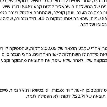
יעקב טומרקין לא הצליח לתפוס מקום בגמר, אחרי שסיים 12 בחצי הגמר (ושישי במקצה שלו) 
תוצאה של 54.63 שניות. בכיר השחיינים של המשלחת הישראלית לגלזגו קבע 54.57 ודורג שישי
ב במקצה הערב. יונתן קופלב, שהתחרה אתמול בערב בגמ
50 מטר גב, אכזב עם תוצאה של 56.81 שניות, שהציבה אותו במקום ה-44. דויד גמ
סופו של דבר.
איתי גורביץ' הצליח להעפיל לחצי הגמר, אחרי שקבע תוצאה של 2:02.05 דקות, שהספיקה ל
למקום השישי במקצה שלו, אך בכל זאת סידרה לו השתחלות ל-16 האחרונים. בחצי הגמר סיים
 הכללי והאחרון במקצה שלו, לאחר שלא שיפר את התוצאה מהבוקר וקבע
הרביעייה הישראלית, שהורכבה מדניס לוקטב בן ה-18, דויד גמבורג, יוני בטשא ודניאל נמיר, סי
ולא העפילה לגמר.