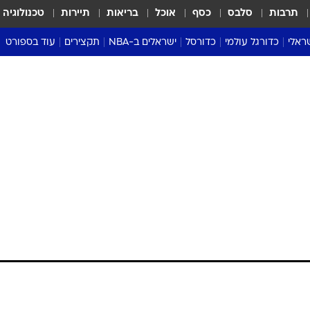
תרבות
סלבס
כסף
אוכל
בריאות
תיירות
טכנולוגיה
ראלי
כדורגל עולמי
כדורסל
ישראלים ב-NBA
תקצירים
עוד בספורט
ליגה אנגלית
ליגת העל
דני אבדיה
מונדיאל 2026
 העל
ליגה ספרדית
דאבל דריבל
NBA
נה
ליגה איטלקית
יורוליג וכדורסל אירופי
טבלאות
ו
ליגה גרמנית
ליגה לאומית
פודקאסטים
ליגה צרפתית
נבחרות ישראל בכדורסל
מסכמים מחזור
שראל
ליגת האלופות
כדורסל נשים
אבא של שבת
ית
הליגה האירופית
מעל הטבעת
דרום אמריקה
סערה בממלכה
טניס
טראש טוק
ספורט אמריקא
פוקר