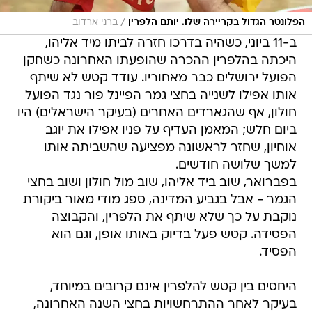
/
הפלונטר הגדול בקריירה שלו. יותם הלפרין
ברני ארדוב
ב-11 ביוני, כשהיה בדרכו חזרה לביתו מיד אליהו,
היכתה בהלפרין ההכרה שהופעתו האחרונה כשחקן
הפועל ירושלים כבר מאחוריו. עודד קטש לא שיתף
אותו אפילו לשנייה בחצי גמר הפיינל פור נגד הפועל
חולון, אף שהגארדים האחרים (בעיקר הישראלים) היו
ביום חלש; המאמן העדיף על פניו אפילו את יוגב
אוחיון, שחזר לראשונה מפציעה שהשביתה אותו
למשך שלושה חודשים.
בפברואר, שוב ביד אליהו, שוב מול חולון ושוב בחצי
הגמר - אבל בגביע המדינה, ספג מודי מאור ביקורת
נוקבת על כך שלא שיתף את הלפרין, והקבוצה
הפסידה. קטש פעל בדיוק באותו אופן, וגם הוא
הפסיד.
היחסים בין קטש להלפרין אינם קרובים במיוחד,
בעיקר לאחר ההתרחשויות בחצי השנה האחרונה,