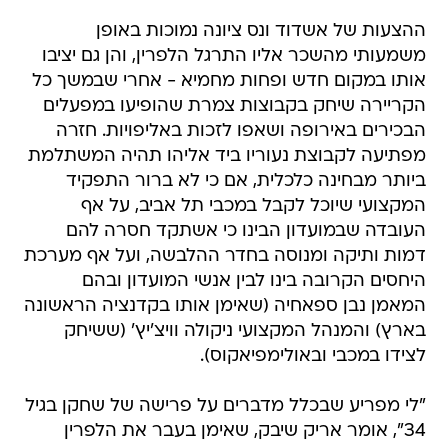
ההצעות של אשדוד ונס ציונה נמוכות באופן
משמעותי מהשכר אליו התרגל הלפרין, והן גם יציבו
אותו במקום חדש ופחות מחמיא - אחרי שבמשך כל
הקריירה שיחק בקבוצות צמרת שהופיעו במפעלים
הבכירים באירופה ושאפו לזכות באליפויות. חזרה
מפתיעה לקבוצת נעוריו ביד אליהו תהיה המשתלמת
ביותר מבחינה כלכלית, אם כי לא ברור התפקיד
המקצועי שיוכל לקבל במכבי תל אביב, על אף
העובדה שבמועדון הבינו כי אשתקד חסרה להם
דמות ותיקה ומנוסה בחדר ההלבשה, ועל אף מערכת
היחסים הקרובה בינו לבין אנשי המועדון ובהם
המאמן נבן ספאחיה (שאימן אותו בקדנציה הראשונה
בארץ) והמנהל המקצועי ניקולה וויצ'יץ' (ששיחק
לצידו במכבי ובאולימפיאקוס).
"לי מפריע שבכלל מדברים על פרישה של שחקן בגיל
34", אומר אריק שיבק, שאימן בעבר את הלפרין