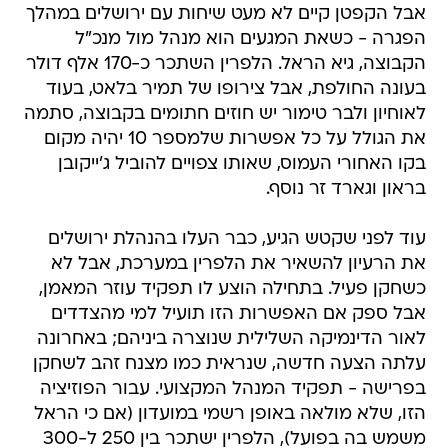
אבל הקפטן קיים לא מעט שיחות עם ירושלים במהלך
הפגרה - כשאת המגעים הוא מנהל מול מנכ"ל
הקבוצה, גיא הראל. הלפרין השתכר כ-170 אלף דולר
בעונה החולפת, אבל צירופו של תמיר בלאט, בעוד
לאוחיון ולבר טימור יש חוזים חתומים בקבוצה, סתמה
את הגולל על כל אפשרות שלמספר 10 יהיה מקום
בקו האחורי העמוס, שאותו צפויים להוביל ג'ייקובן
בראון וגארד זר נוסף.
עוד לפני שקטש הגיע, כבר העלו בהנהלת ירושלים
את הרעיון להשאיר את הלפרין במערכת, אבל לא
כשחקן פעיל. בתחילה הוצע לו תפקיד עוזר המאמן,
אבל ספק אם האפשרות הזו תועיל למי מהצדדים
לאור הדינמיקה השלילית שנוצרה ביניהם; באחרונה
עלתה הצעה חדשה, שנראית כמו מצנח זהב לשחקן
בפרישה - תפקיד המנהל המקצועי. עבור הפוזיציה
הזו, שלא מולאה באופן רשמי במועדון (אם כי הראל
משמש בה בפועל), הלפרין ישתכר בין 250 ל-300