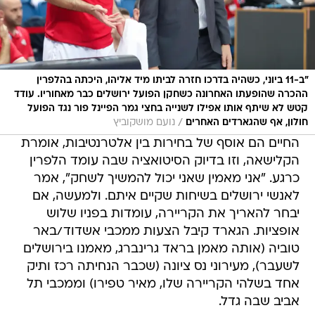
"ב-11 ביוני, כשהיה בדרכו חזרה לביתו מיד אליהו, היכתה בהלפרין
ההכרה שהופעתו האחרונה כשחקן הפועל ירושלים כבר מאחוריו. עודד
קטש לא שיתף אותו אפילו לשנייה בחצי גמר הפיינל פור נגד הפועל
/
חולון, אף שהגארדים האחרים
נועם מושקוביץ
החיים הם אוסף של בחירות בין אלטרנטיבות, אומרת
הקלישאה, וזו בדיוק הסיטואציה שבה עומד הלפרין
כרגע. "אני מאמין שאני יכול להמשיך לשחק", אמר
לאנשי ירושלים בשיחות שקיים איתם. ולמעשה, אם
יבחר להאריך את הקריירה, עומדות בפניו שלוש
אופציות. הגארד קיבל הצעות ממכבי אשדוד/באר
טוביה (אותה מאמן בראד גרינברג, מאמנו בירושלים
לשעבר), מעירוני נס ציונה (שכבר הנחיתה רכז ותיק
אחד בשלהי הקריירה שלו, מאיר טפירו) וממכבי תל
אביב שבה גדל.