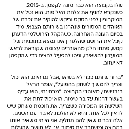
שלו בקבוצה הוא כבר מונה לקפטן. ב-2015,
כשנקרא להניף את צלחת האליפות, הוא נטל את
המיקרופון לפני הטקס וביקש להוקיר את זכרם של
האוהדים המסורים שנהרגו בשירותם הצבאי. מיד
בסיום העונה האחרונה, כשהקהל הירושלמי הדעתן
קיבל את הרושם שהלפרין אינו נמצא בתוכניות של
קטש, פתחו חלק מהאוהדים עצומה שקוראת לראשי
המועדון להשאירו, וניסו להפעיל לחצים כדי שהקפטן
לא יעזוב.
"ברור שיותם כבר לא בשיאו ,אבל גם היום, הוא יכול
וצריך להמשיך לשחק בהפועל", אומר הראל
בנבנישתי, מאוהדי הקבוצה. "מבחינתי, הוא עדיף
בעשר דרגות על בר טימור. הוא יכול לתת את
השלשה או המסירה כשצריך, את חוכמת משחק שיש
לו אין לכל אחד, והיא לא הולכת לאיבוד עם השנים.
אלה דברים שאין להם תחליף. אני הייתי משאיר אותו
בקבוצה ומשחרר את טימור. אני לא חושב שהעלות