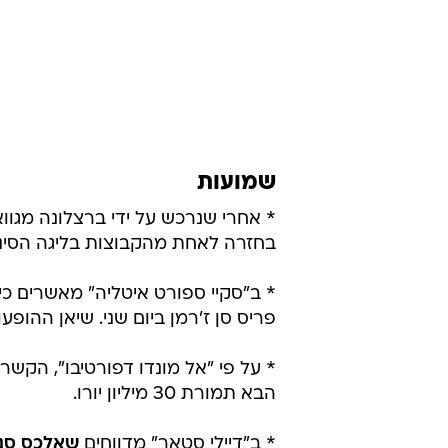
* רכש חמישי לווטפורד, שהציגה א
שחתם על חוזה לחמש שנים אחרי שנרכש ב-2 מיל
*
רוברט באוור
, המגן הימני בן ה-23 של ורדר ברמן, הושאל לעונה אחת לנירנברג.
* סמפדוריה החתימה את
דאודה פט
שמועות
* אחרי שנרכש על ידי ברצלונה מגוואנגז'ו הסינ