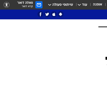
וואלה דואר
אופנה
עוד
שיתופי פעולה
קרא דואר
ציון 3
דאבל דריבל
י