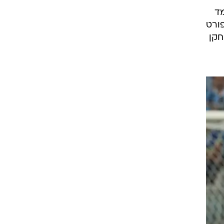
ים
מד
פורט
חקן