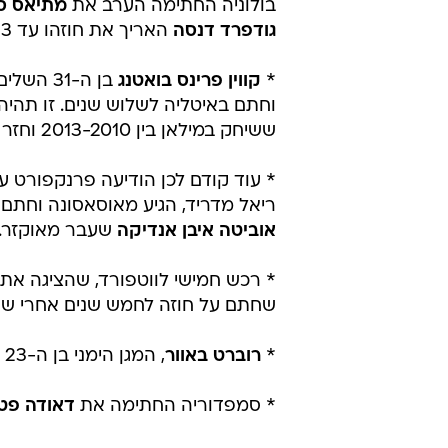
מאודינזה וחתם לחמש שנים, כשאחריו
בעסקה משותפת של 28 מיליון יורו (25 על מרט ו-3 על קרנזיס). הקשר הספרדי
נרכש ב-30 מיליון יורו מבטיס וחתם לחמש שנים.
* בטיס הציגה את השוער
פאו לופס
חוזה עד 2023, כשמי שיהווה עבורו גיבוי הוא
* אחרי הטרייד במסגרתו קיבלה את די
בולוניה החתימה הערב את
מתיאס ס
גודפרד דנסה
האריך את חוזהו עד 2023.
*
קווין פרינס בואטנג
בן ה-31
וחתם באיטליה לשלוש שנים. זו תהיה
ששיחק במילאן בין 2013-2010 וחזר ב-2016.
* עוד קודם לכן הודיעה פרנקפורט 
ריאל מדריד, הגיע מאוסאסונה וחתם 
אוביטה איבן אנדיקה
שעבר מאוקזר.