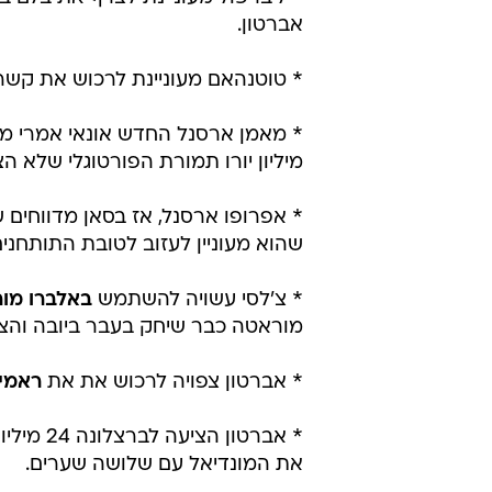
* מנצ'סטר סיטי קרובה להשלים את
מיליון יורו.
* מנצ'סטר יונייטד וברצלונה מעוניי
מיליון יורו תמורתו. עוד שחקן שיוניי
שירד ליגה עם סטוק אשתקד.
* ליברפול מעוניינת לצרף את בלם 
אברטון.
* טוטנהאם מעוניינת לרכוש את קשר 
* מאמן ארסנל החדש אונאי אמרי מע
מיליון יורו תמורת הפורטוגלי שלא ה
* אפרופו ארסנל, אז בסאן מדווחים
שהוא מעוניין לעזוב לטובת התותחנים