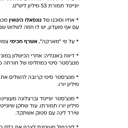
בחזרה לאחת מהקבוצות בליגה הסינית שמציעה עבורו 50 מילי
* ב"סקיי ספורט איטליה" מאשרים כי
פריס סן ז'רמן ביום שני. שיאן ההופ
* על פי "אל מונדו דפורטיבו", הקשר
הבא תמורת 30 מיליון יורו.
* ב"דיילי סטאר" מדווחים
שאלכס סנד
יונייטד תמורת 53 מיליון ליש"ט.
* אחיו וסוכנו של
גונסאלו היגואין
מכחי
עם אף מועדון, יש לו חוזה לשלוש שנים
* על פי "מארקה",
אשרף חכימי
צפוי
* דיווח באנגליה: אחרי הכישלון במונ
מנצ'סטר סיטי כמחליפו של חורחה ס