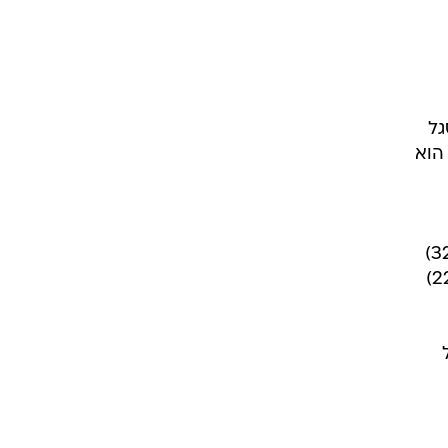
ט1
מחוץ לקווים
4-4-2
משרד החוץ
רץ על הקווים
ספורט בחקירה
סוגרים שנה
מונדיאל 2014
בראש ובראשונה
אליפות אפריקה 2015
סגל
ואיות, הוא
יורו צעירות 2013
לונדון 2012
יורו 2012