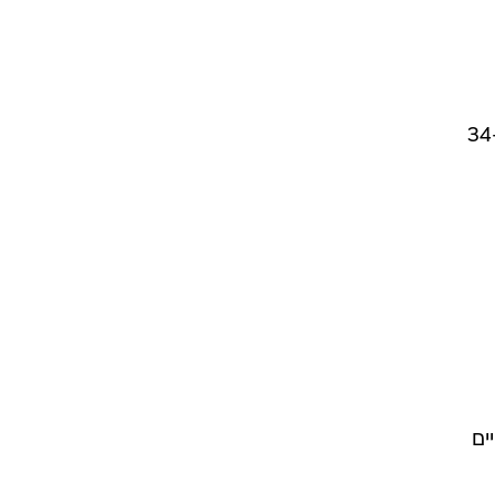
מנאפולי תמורת 122
ז צפויים לדרוש 79.5
מברצלונה, שצפויה לדרוש כ-34