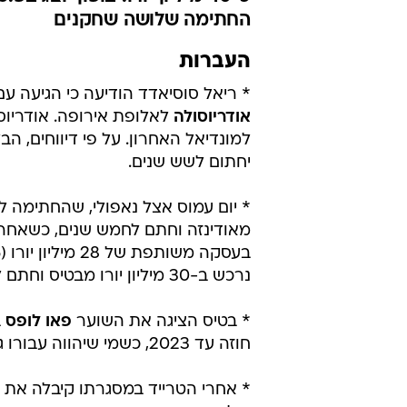
אודריוסולה ס
מדריד
מערכת וואלה ספורט
5.7.2018 / 16:41
כ-40 מיליון יורו. בופון יוצג
החתימה שלושה שחקנים
העברות
* ריאל סוסיאדד הודיעה כי הגיעה עם
אודריוסולה
יחתום לשש שנים.
* יום עמוס אצל נאפולי, שהחתימה