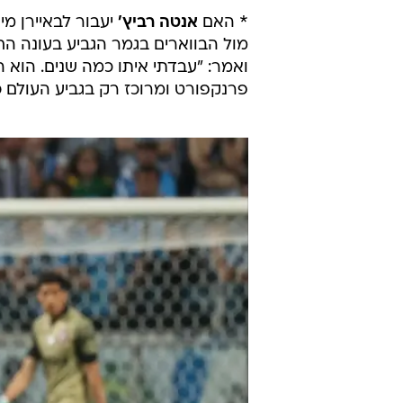
* צ'לסי עשויה להשתמש
באלברו מו
מוראטה כבר שיחק בעבר ביובה והצל
* אברטון צפויה לרכוש את את
ראמי 
* אברטון הציעה לברצלונה 24 מיליון יורו תמורת בלם הקבוצה ונבחרת קולומביה
את המונדיאל עם שלושה שערים.
* האם
אנטה רביץ'
יעבור לבאיירן מ
מול הבווארים בגמר הגביע בעונה הח
ואמר: "עבדתי איתו כמה שנים. הוא 
פרנקפורט ומרוכז רק בגביע העולם כ