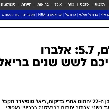
תרבות
סלבס
כסף
אוכל
בריאות
תיירות
טכנולוגיה
ראלי
כדורגל עולמי
כדורסל
ישראלים ב-NBA
תקצירים
עוד בספורט
ליגה אנגלית
ליגת העל
דני אבדיה
מונדיאל 2026
 העל
ליגה ספרדית
דאבל דריבל
NBA
נה
ליגה איטלקית
יורוליג וכדורסל אירופי
טבלאות
ו
ליגה גרמנית
ליגה לאומית
פודקאסטים
ליגה צרפתית
נבחרות ישראל בכדורסל
מסכמים מחזור
שראל
ליגת האלופות
כדורסל נשים
אבא של שבת
ית
הליגה האירופית
מעל הטבעת
דרום אמריקה
סערה בממלכה
טניס
טראש טוק
ספורט אמריקא
העברות בעולם, 5.7: אלברו
פוקר