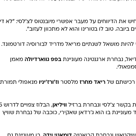
ון יורו, כך על פי הדיווחים.
ג'יג'י בופון
בן ה-40 ימריא לצרפת ויוצג כשוער החדש של
עות של נבחרת איטליה יחתום על חוזה לשנתיים.
 הברזילאי
ארתור
יעבור רשמית מגרמיו לברצלונה ביום רביע
רו
, הקיצוני השמאלי של יובנטוס, עשוי להימכר למנצ'סטר
ש את הדיווחים על מעבר אפשרי מיובנטוס לצ'לסי: "לא דיב
 ביובה. טוב לו בטורינו והוא לא מתכוון לעזוב".
 להיות מושאל לשנתיים מריאל מדריד לבורוסיה דורטמונד.
דיאל, נבחרת ארגנטינה מעוניינת
בפפ גווארדיולה
מאמן
מפאולי.