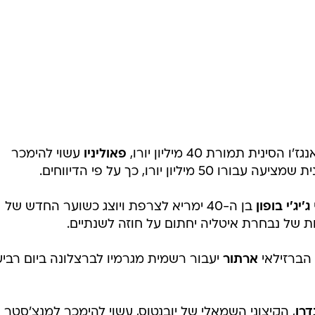
ת הקשר השבדי
קן סמה
, שחקנה בן ה-24 של אסטרסונד,
יון יורו.
רס
, הקשר האחורי הבלגי-גינאי בן ה-19 של קלאב ברוז'.
ית תמורת 40 מיליון יורו,
פאוליניו
עשוי להימכר