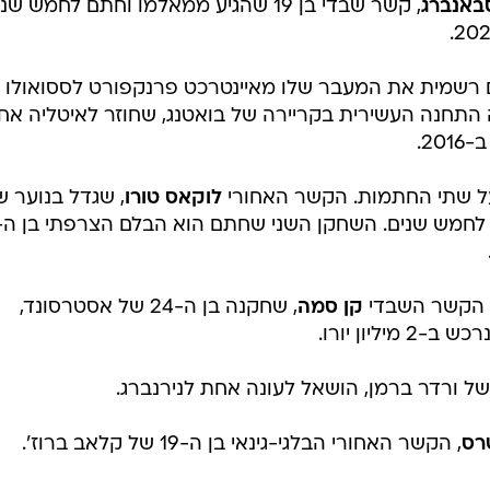
 הצטרף גם המנטור שלו, השוער היווני
אורסטיס קרנזיס
פביאן רואיס
בן ה-23, שהגיע אליה בהעברה חופשית מאספניול וחתם על
יואל רובלס
שהגיע מאברטון וחתם עד 2022.
יגו פלצ'ינלי והעבירה את פדריקו די פרנצ'סקו לססואולו,
באנברג
, קשר שבדי בן 19 שהגיע ממאלמו וחתם לחמש שנים.
 השלים רשמית את המעבר שלו מאיינטרכט פרנקפורט לססואולו
 התחנה העשירית בקריירה של בואטנג, שחוזר לאיטליה אח
על שתי החתמות. הקשר האחורי
לוקאס טורו
, שגדל בנוער ש
לחמש שנים. השחקן השני שחתם הוא הבלם הצרפתי בן ה-18