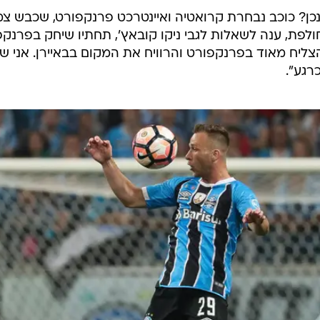
ראטה
בניסיון לרכוש את גונסאלו היגואין מיובנטוס. כזכור,
יח שם.
בנסביאני
מראן הצרפתית תמורת 14.5 מיליון יורו.
ג'רי מינה
, שסי
ינכן? כוכב נבחרת קרואטיה ואיינטרכט פרנקפורט, שכבש צ
ולפת, ענה לשאלות לגבי ניקו קובאץ', תחתיו שיחק בפרנק
הצליח מאוד בפרנקפורט והרוויח את המקום בבאיירן. אני ש
רגע".