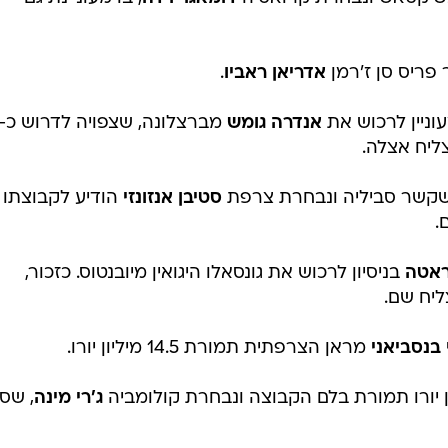
 רכישתם של
ריאד מחרז
מלסטר
וז'ורז'יניו
נות בקשר צ'לסי ונבחרת ברזיל
וויליאן
, הבלו
טד מעוניינת בו הוא ג'רדאן שאקירי, כוכבה של נבחרת שוויץ
בשיקטאש ונבחרת קרואטיה
דומאגוי וידה
, בו מעוניינת גם
פריס סן ז'רמן
אדריאן ראביו
.
וניין לרכוש את
אנדרה גומש
צליח אצלה.
 שקשר סביליה ונבחרת צרפת
סטיבן אנזונזי
הודיע לקבוצתו
.