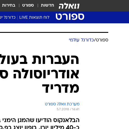
חדשות
ספורט
בחירות
ספורט
לוח תוצאות LIVE
כדורגל יש
ליגת העל Winner
סטט' ליגת
גביע המדי
גביע הטוט
שגרירים
נבחרות י
ליגה לאומ
ליגה א'
ספורט
/
כדורגל עולמי