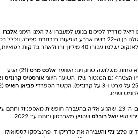
ענפים נוספים
יכם לשש שנים בריאל
לוח שידורים
החידה של ספור
ארכיון מדורים
כתבו לנו
הבלאנקוס הודיעו שהמגן הימני בן ה-22 יחתום אחרי בדיקות, ריאל סוסיאדד תקבל
 בפ.ס.ז' בשני, ארתור יחתום בברצלונה ברביעי, נאפולי
 ריאל מדריד לסיכום בנוגע למעברו של המגן הימני
אלברו
לאלופת אירופה. אודריוסולה בן ה-22 רשם ארבע הופעות בנבחרת ספרד, ונכלל ב
למונדיאל האחרון. על פי דיווחים, הבלאנקוס ישלמו עבורו 40 מיליון יורו ולאחר בדיקות רפ
 לא פחות משלושה שחקנים: השוער
אלכס מרט
(21) הגיע