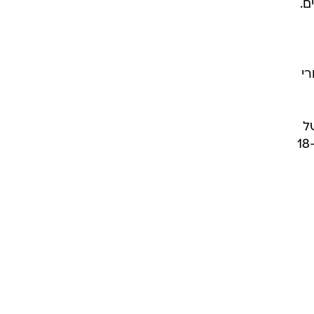
רוגבי וקריקט
(32)
גולף
(22)
ביליארד
תקצירים
רי
ל