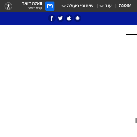
וואלה דואר
אופנה
עוד
שיתופי פעולה
קרא דואר
ציון 3
דאבל דריבל
י