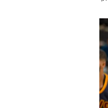
ל
ם
ה,
ך
 רק