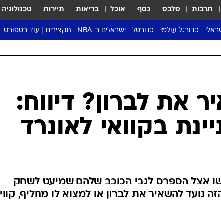
תרבות
סלבס
כסף
אוכל
בריאות
תיירות
טכנולוגיה
ראלי
כדורגל עולמי
כדורסל
ישראלים ב-NBA
תקצירים
עוד בספורט
ליגה אנגלית
ליגת העל
דני אבדיה
מונדיאל 2026
 העל
ליגה ספרדית
דאבל דריבל
NBA
נה
ליגה איטלקית
יורוליג וכדורסל אירופי
טבלאות
ו
ליגה גרמנית
ליגה לאומית
פודקאסטים
ליגה צרפתית
נבחרות ישראל בכדורסל
מסכמים מחזור
שראל
ליגת האלופות
כדורסל נשים
אבא של שבת
ית
הליגה האירופית
מעל הטבעת
דרום אמריקה
סערה בממלכה
טניס
טראש טוק
ספורט אמריקא
 את לברון? דיווח:
פוקר