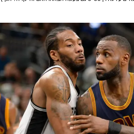
יף ללברון אם יחליט לעזוב הקיץ אחרי הכישלון בגמר מו
 שאין להם הרבה מקום בתקרת השכר והשחקן הכי טוב שה
 לאב, אם כי מניותיו ירדו בעונה החולפת והוא גם משחק על
לנד יש את בחירה מספר 8 בדראפט הקרוב, אך זה לא מספיק כדי להנחית כוכב כמו קוואי
ש עם קבוצה נוספת שצריכה שחקן כמו קווין לאב. בכל מקר
ו מלפני הפציעה וישחק יחד עם לברון ג'יימס, קליבלנד תמשי
איים על גולדן סטייט גם בעונה הבאה. האם זה יקרה? הקיץ