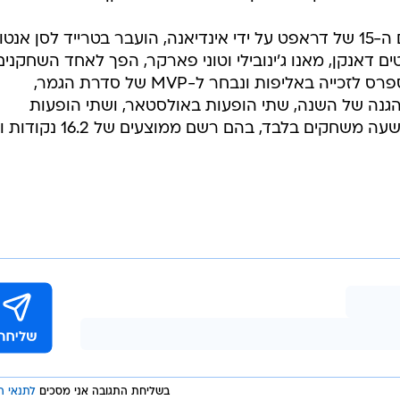
 החמיץ את 27 המשחקים הראשונים של העונה החולפת בשל פציעה בשריר הירך
הפעם בכתף, מה שהוביל לחילוקי דעות רבים בינו ובין הצו
 ההחלמה שלו. כמו כן, לאונרד לא הופיע למשחקי הפלייא
ות על עזיבה אפשרית בקיץ הקרוב. יש לציין כי אם היה
נשאר בספרס עד תום חוזהו בקיץ הבא, יכול היה לאונרד לקבל חוזה מקסימום ש
שכל קבוצה אחרת תוכל להציע לו. "קוואי לא מודאג מכך",
לאונרד (26, 2.01 מ'), שנבחר במקום ה-15 של דראפט על ידי אינדיאנה, הועבר בטרייד לסן אנטו
דאנקן, מאנו ג'ינובילי וטוני פארקר, הפך לאחד השחקנים
הטובים בליגה. ב-2014 הוליך את הספרס לזכייה באליפות ונבחר ל-MVP של סדרת הגמר,
גנה של השנה, שתי הופעות באולסטאר, ושתי הופעות