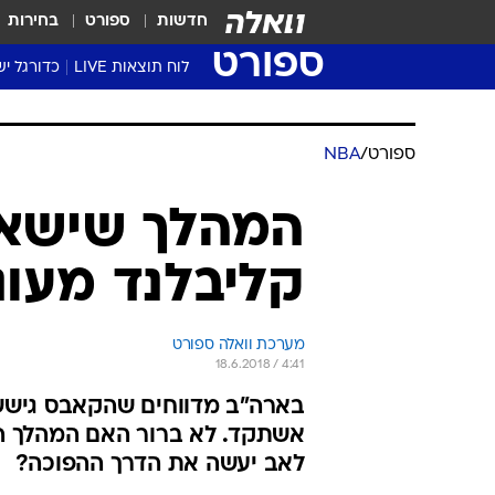
חדשות
ספורט
בחירות
ספורט
לוח תוצאות LIVE
כדורגל יש
ליגת העל Winner
סטט' ליגת
גביע המדי
גביע הטוט
שגרירים
נבחרות י
ליגה לאומ
ליגה א'
ספורט
/
NBA
המהלך שישאיר