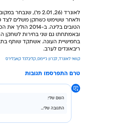
הכוכב הגדול
הארבע ראשי, חזר, נפצע פעם נוספת, 
המקצועי וההנהלה בנוגע למשך וצורת
של הספרס, מה שרק הגביר את השמוע
לחמש שנים - סכום גבוה בהרבה מזה 
צייץ כרייס היינס מ-ESPN, "יש תחושת בגידה בנקודת הזמן הזו שאי אפשר לתקן".
ולאחר ששימש כשחקן משלים לצד טים 
ובאמתחתו גם שני בחירות לשחקן הה
ריבאונדים לערב.
קוואי לאונרד
לברון ג'יימס
קליבלנד קאבלירס