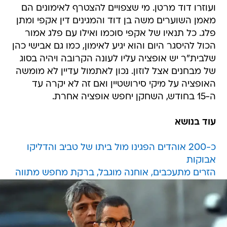
ועוזרו דוד מרטן. מי שצפויים להצטרף לאימונים הם
מאמן השוערים משה בן דוד והמגינים דין אקפי ומתן
פלג. כל תנאיו של אקפי סוכמו ואילו עם פלג אמור
הכול להיסגר היום והוא יגיע לאימון, כמו גם אבישי כהן
שלבית"ר יש אופציה עליו לעונה הקרובה ויהיה בסוג
של מבחנים אצל לוזון. נכון לאתמול עדיין לא מומשה
האופציה על מיקי סירושטיין ואם זה לא יקרה עד
ה-15 בחודש, השחקן יחפש אופציה אחרת.
עוד בנושא
כ-200 אוהדים הפגינו מול ביתו של טביב והדליקו
אבוקות
הזרים מתעכבים, אוחנה מוגבל, ברקת מחפש מתווה