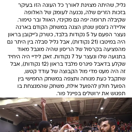
גליל, שהיתה מצוינת לאורך כל העונה הזו בעיקר
בזכות הזרים שלה, נכנעה לעומק של האלופה
שקיבלה תרומה יפה גם מקינזי, האוול ובר טימור.
אלייז'ה ג'ונסון שנתן הצגה במשחק הקודם בארנה
נעצר הפעם על 5 נקודות בלבד, כשרק ג'ייקובן בראון
היה במיטבו (21 נקודות), אבל גליל סבלה בין היתר גם
מהפציעה בקרסול של הריסון שהיה מוגבל מאוד
בתנועה שלו ונעצר על 7 נקודות. זאק לידיי היה היחיד
שקלע בדאבל פיגרס מלבד בראון (12 נקודות), אבל
זה היה מעט מדי מול הקבוצה של עודד קטש,
שתקבל כעת מנוחה ותצפה במשחק החמישי בין
הפועל חולון להפועל אילת, משחק שהמנצחת בו
תפגוש את ירושלים בפיינל פור.