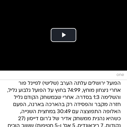
one
הפועל ירושלים עלתה הערב (שלישי) לפיינל פור
אחרי ניצחון מוחץ, 74:99 בחוץ על הפועל גלבוע גליל,
והשלימה 1:3 בסדרה. אחרי שבמשחק הקודם גליל
חזרה מקבר והפסידה רק בהארכה בארנה, הפעם
האלופה התפוצצה עם 30:49 במחצית השנייה,
כשהיא נהנית ממשחק אדיר של ג'רום דייסון (27
נקודות, 7 ריבאונדים, 5 אס' ו-5 חטיפות) ששוב הוכיח