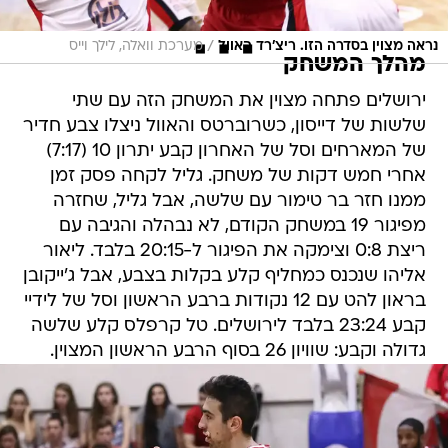
/
נראה מצוין בסדרה הזו. ריצ'רד האוול
מערכת וואלה, לילך וייס
מהלך המשחק
ירושלים פתחה מצוין את המשחק הזה עם שתי
שלשות של דייסון, כשרוברטס והאוול ניצלו צבע חדיר
של המארחים וסל של האחרון קבע יתרון 10 (7:17)
אחרי חמש דקות של משחק. גליל לקחה פסק זמן
ממנו חזר בר טימור עם שלשה, אבל גליל, שחזרה
מפיגור 19 במשחק הקודם, לא נבהלה והגיבה עם
ריצת 0:8 וצימקה את הפיגור ל-20:15 בלבד. ליאור
אליהו שנכנס כמחליף קלע בקלות בצבע, אבל ג'ייקובן
בראון להט עם 12 נקודות ברבע הראשון וסל של לידיי
קבע 23:24 בלבד לירושלים. טל קרפלס קלע שלשה
גדולה וקבע: שוויון 26 בסוף הרבע הראשון המצוין.