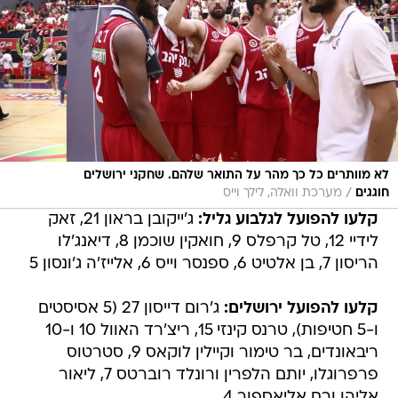
לא מוותרים כל כך מהר על התואר שלהם. שחקני ירושלים
/
חוגגים
מערכת וואלה, לילך וייס
קלעו להפועל לגלבוע גליל:
ג'ייקובן בראון 21, זאק
לידיי 12, טל קרפלס 9, חואקין שוכמן 8, דיאנג'לו
הריסון 7, בן אלטיט 6, ספנסר וייס 6, אלייז'ה ג'ונסון 5
קלעו להפועל ירושלים:
ג'רום דייסון 27 (5 אסיסטים
ו-5 חטיפות), טרנס קינזי 15, ריצ'רד האוול 10 ו-10
ריבאונדים, בר טימור וקיילין לוקאס 9, סטרטוס
פרפרוגלו, יותם הלפרין ורונלד רוברטס 7, ליאור
אליהו ורם אליאספור 4.