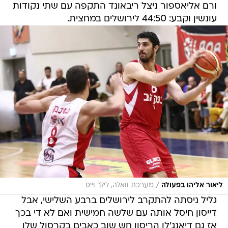
ורם אליאספור ניצל ריבאונד התקפה עם שתי נקודות
עונשין וקבע: 44:50 לירושלים במחצית.
/
ליאור אליהו בפעולה
מערכת וואלה, לילך וייס
גליל ניסתה להתקרב לירושלים ברבע השלישי, אבל
דייסון חיסל אותה עם שלשה חמישית ואם לא די בכך
אז גם דיאנג'לו הריסון חש שוב כאבים בקרסול שלו