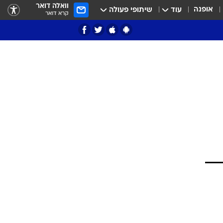
וואלה דואר
אופנה
עוד
שיתופי פעולה
קרא דואר
ציון 3
דאבל דריבל
י