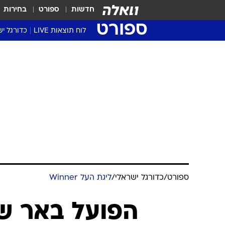
חדשות
ספורט
בחירות
ספורט
לוח תוצאות LIVE
כדורגל יש
ליגת העל Winner
סטט' ליגת
גביע המדי
גביע הטוט
שגרירים
נבחרות י
ליגה לאומ
ליגה א'
ספורט
/
כדורגל ישראלי
/
ליגת העל Winner
הפועל באר ש