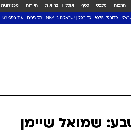
תרבות
סלבס
כסף
אוכל
בריאות
תיירות
טכנולוגיה
ראלי
כדורגל עולמי
כדורסל
ישראלים ב-NBA
תקצירים
עוד בספורט
ליגה אנגלית
ליגת העל
דני אבדיה
מונדיאל 2026
 העל
ליגה ספרדית
דאבל דריבל
NBA
נה
ליגה איטלקית
יורוליג וכדורסל אירופי
טבלאות
ו
ליגה גרמנית
ליגה לאומית
פודקאסטים
ליגה צרפתית
נבחרות ישראל בכדורסל
מסכמים מחזור
שראל
ליגת האלופות
כדורסל נשים
אבא של שבת
ית
הליגה האירופית
מעל הטבעת
דרום אמריקה
סערה בממלכה
טניס
טראש טוק
ספורט אמריקא
בע: שמואל שיימן
פוקר