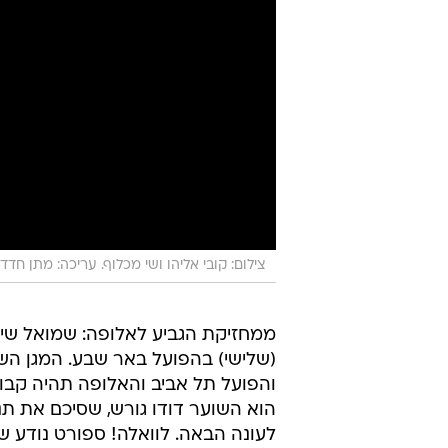
צילום: קובי אליהו ושי מכלוף. עריכה: מתן חדד
ממחזיקת הגביע לאלופה: שמואל שיי
והפועל תל אביב והאלופה תהיה קבו
הוא השוער דודו גורש, שסיכם את תנ
לעונה הבאה. לוואלה! ספורט נודע שב