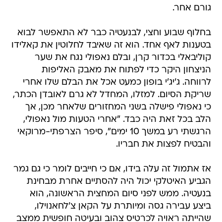
גורם אחר.
בחלוף שבוע וחצי, לבנעטיה כבר לא התאפשר לבוא
בטענות לאף אחד. הוא זה שאיבד לחלוטין את קאלידו
קוליבאלי בכדור קרן, ובלם נאפולי נגח את שער
הניצחון היקר כדי לפתוח את מאבק האליפות
לרווחה. ג'יג'י בופון כמעט אכל את הבלם שלו אחרי
שריקת הסיום. למזלו, המחדל לא גרם לאובדן הכתר,
כי נאפולי פישלה בשני המחזורים שלאחר מכן, אך
הלב בכל זאת היה כבד. "אחרי הטעות מול נאפולי,
הרגשתי רע במשך 10 ימים", סיפר הצרפתי-מרוקאי
והבטיח לפצות את חבריו.
אז אתמול זה עלה בידו, אם כי חייבים לומר כי גם גמר
הגביע האיטלקי יכול היה להסתיים אחרת מבחינת
בנעטיה. ממש לפני סיום המחצית הראשונה, הוא
ביצע עבירה גסה ומיותרת על הקאן צ'לחאנוילו,
שהייתה ראויה לכרטיס צהוב ובעיטה חופשית ממצב