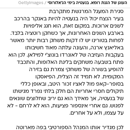
/
העוגן של הגנת רומא. בנעטיה בימי הג'אלורוסי
GettyImages
סגירת המעגל המרגשת מתקרבת
בעיר הנצח יכול היה בנעטיה להיות באנקר בהרכב
לשנים ארוכות. במקום זאת, הוא חגג אליפויות
בארבע השנים האחרונות, אך כשחקן רוטציה בלבד.
לפחות בטורינו יש לו דקות משחק רבות יותר מאשר
באליאנץ ארנה, והעונה עלתה מאוד חשיבותו
בעקבות העזיבה של לאונרדו בונוצ'י למילאן. לכן הוא
פתח בשבעה משחקים בליגת האלופות, והתכבד
להופיע בשורה של משחקי צמרת גם בזירה
המקומית. לא תמיד זה הצליח, הפיאסקו
בסופר-קאפ מול לאציו זכור היטב, ובאופן כללי
תיקולים חסרי אחריות הם חלק בלתי נפרד מגישתו
של בנעטיה, אך מאידך הוא גם יריב שחלוצים שונאים
לפגוש. גם אחרי אינספור פציעות, הוא לא לרחם - לא
על עצמו, ולא על אחרים.
לכן מגדיר אותו המנהל הספורטיבי בפה מארוטה