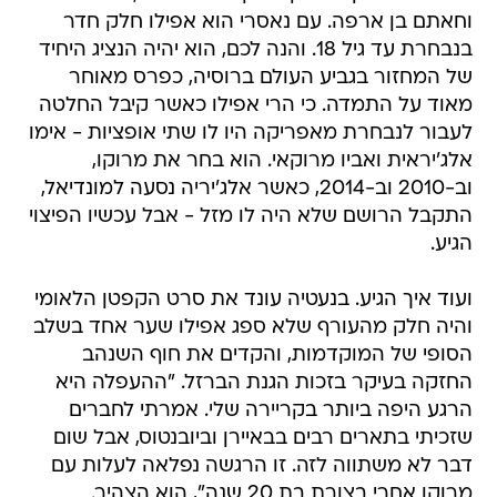
וחאתם בן ארפה. עם נאסרי הוא אפילו חלק חדר
בנבחרת עד גיל 18. והנה לכם, הוא יהיה הנציג היחיד
של המחזור בגביע העולם ברוסיה, כפרס מאוחר
מאוד על התמדה. כי הרי אפילו כאשר קיבל החלטה
לעבור לנבחרת מאפריקה היו לו שתי אופציות - אימו
אלג'יראית ואביו מרוקאי. הוא בחר את מרוקו,
וב-2010 וב-2014, כאשר אלג'יריה נסעה למונדיאל,
התקבל הרושם שלא היה לו מזל - אבל עכשיו הפיצוי
הגיע.
ועוד איך הגיע. בנעטיה עונד את סרט הקפטן הלאומי
והיה חלק מהעורף שלא ספג אפילו שער אחד בשלב
הסופי של המוקדמות, והקדים את חוף השנהב
החזקה בעיקר בזכות הגנת הברזל. "ההעפלה היא
הרגע היפה ביותר בקריירה שלי. אמרתי לחברים
שזכיתי בתארים רבים בבאיירן וביובנטוס, אבל שום
דבר לא משתווה לזה. זו הרגשה נפלאה לעלות עם
מרוקו אחרי בצורת בת 20 שנה", הוא הצהיר.