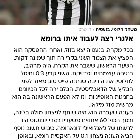
/
משחק חלומי. בנעטיה
רויטרס
אלגרי רצה לעבוד איתו ברומא
בכל מקרה, בנעטיה יצא בזול, ואחרי ההפסקה הוא
הפציץ את הצמד השני בקריירה תוך שמונה דקות.
השער הראשון, ששבר את הקרח, היה מרהיב,
בנגיחה עוצמתית ומדויקת. השני קבע 0:3 וחיסל
לחלוטין את היריבה שנתנה פייט טוב מאוד לפני
הבליץ של הדאבליסטית. הבלם ירה לכל הכיוונים
בחגיגות האופייניות, וזו לא הפעם הראשונה בה הוא
מרשית מול מילאן.
בעונה שעברה הוא היה שותף לניצחון מולה בליגה,
ובסך הכול 60 אחוזים משעריו במדי יובנטוס היו
לרשתו של ג'אנלואיג'י דונארומה. כיבוש חשוב נוסף
הביא העונה ניצחון 0:1 על האקסית רומא, ובאופן