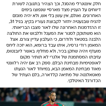
חלק אינטגרלי מהסגל, וכך הצהיר בתגובה לשורת
דיווחים על העניין מצד מארסיי שנפוצו בימים
האחרונים. ואולם, אין עשן בלי אש, ולא יהיה מוגזם
להניח שבנעטיה יחזור לקבוצת נעוריו בקיץ. בגיל 31,
זו ההזדמנות האחרונה שלו לאור מצבו הבריאותי.
הוא משתוקק לסגור את המעגל וללבוש את החולצה
הלבנה בסטאד ולודרום, כי העלבון עדיין צורם. אצל
המאמן רודי גרסיה, איתו עבד ברומא, הוא יזכה ליחס
מועדף ויהיה שחקן בכיר, ולא מחליף. באשר ליובנטוס,
עזיבתו המסתמנת של אלגרי לא תותיר מקום
לאופטימיות מבחינת הבלם. ספק רב אם יהיה רלוונטי
מאוד מבחינת המאמן הבא, במיוחד לאור הגעתו
מאטאלנטה של מתיאה קלדארה, בלם העתיד של
הכדורגל האיטלקי.