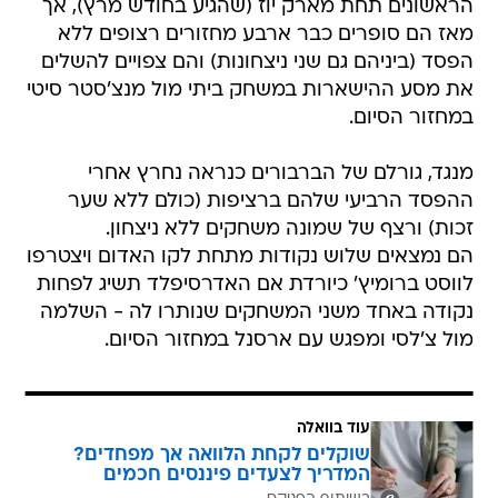
הראשונים תחת מארק יוז (שהגיע בחודש מרץ), אך
מאז הם סופרים כבר ארבע מחזורים רצופים ללא
הפסד (ביניהם גם שני ניצחונות) והם צפויים להשלים
את מסע ההישארות במשחק ביתי מול מנצ'סטר סיטי
במחזור הסיום.
מנגד, גורלם של הברבורים כנראה נחרץ אחרי
ההפסד הרביעי שלהם ברציפות (כולם ללא שער
זכות) ורצף של שמונה משחקים ללא ניצחון.
הם נמצאים שלוש נקודות מתחת לקו האדום ויצטרפו
לווסט ברומיץ' כיורדת אם האדרסיפלד תשיג לפחות
נקודה באחד משני המשחקים שנותרו לה - השלמה
מול צ'לסי ומפגש עם ארסנל במחזור הסיום.
עוד בוואלה
שוקלים לקחת הלוואה אך מפחדים?
המדריך לצעדים פיננסים חכמים