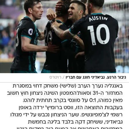
/
גיבור הרגע. גביאדיני חוגג עם חבריו
רויטרס
באנגליה נערך הערב (שלישי) משחק דחוי במסגרת
המחזור ה-31 וסאות'המפטון השיגה ניצחון חוץ חשוב
מאין כמוהו, 0:1 על סוונסי בקרב תחתית לוהט.
בעקבות התוצאה הזו, ווסט ברומיץ' ירדה באופן
רשמי לצ'מפיונשיפ. שער הניצחון נכבש על ידי מנולו
גביאדיני, ששיחק דקה בלבד בליגה בחמשת