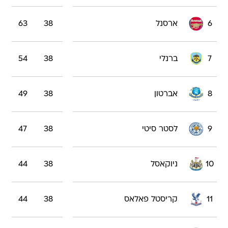
6
ארסנל
38
63
7
ברנלי
38
54
8
אברטון
38
49
9
לסטר סיטי
38
47
10
ניוקאסל
38
44
11
קריסטל פאלאס
38
44