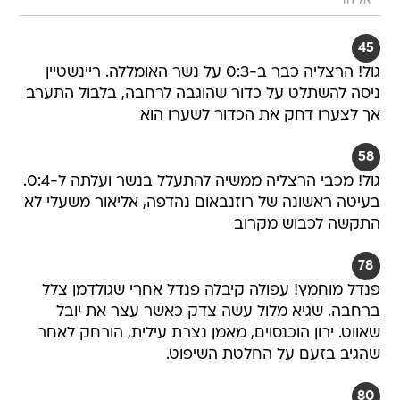
אליהו
45
גול! הרצליה כבר ב-0:3 על נשר האומללה. ריינשטיין
ניסה להשתלט על כדור שהוגבה לרחבה, בלבול התערב
אך לצערו דחק את הכדור לשערו הוא
58
גול! מכבי הרצליה ממשיה להתעלל בנשר ועלתה ל-0:4.
בעיטה ראשונה של רוזנבאום נהדפה, אליאור משעלי לא
התקשה לכבוש מקרוב
78
פנדל מוחמץ! עפולה קיבלה פנדל אחרי שגולדמן צלל
ברחבה. שגיא מלול עשה צדק כאשר עצר את יובל
שאווט. ירון הוכנסוים, מאמן נצרת עילית, הורחק לאחר
שהגיב בזעם על החלטת השיפוט.
80