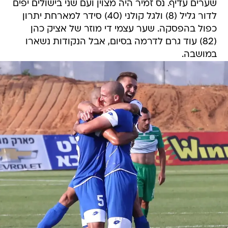
שערים עדיף. נס זמיר היה מצוין ועם שני בישולים יפים
לדור גליל (8) ולגל קולני (40) סידר למארחת יתרון
כפול בהפסקה. שער עצמי די מוזר של אציק כהן
(82) עוד גרם לדרמה בסיום, אבל הנקודות נשארו
במושבה.