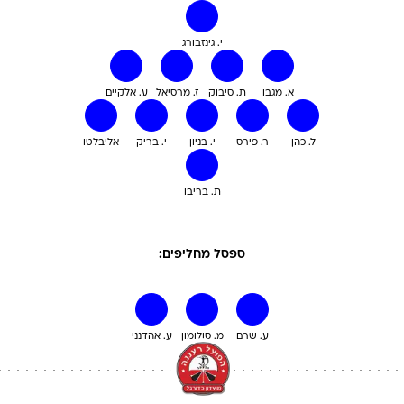
י. גינזבורג
א. מגבו
ת. סיבוק
ז. מרסיאל
ע. אלקיים
ל. כהן
ר. פירס
י. בניון
י. בריק
אליבלטו
ת. בריבו
ספסל מחליפים:
ע. שרם
מ. סולומון
ע. אהדנני