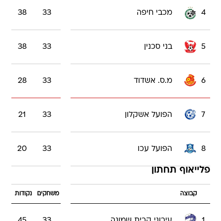
4
מכבי חיפה
33
38
5
בני סכנין
33
38
6
מ.ס. אשדוד
33
28
7
הפועל אשקלון
33
21
8
הפועל עכו
33
20
פלייאוף תחתון
קבוצה
משחקים
נקודות
1
עירוני קרית שמונה
33
45