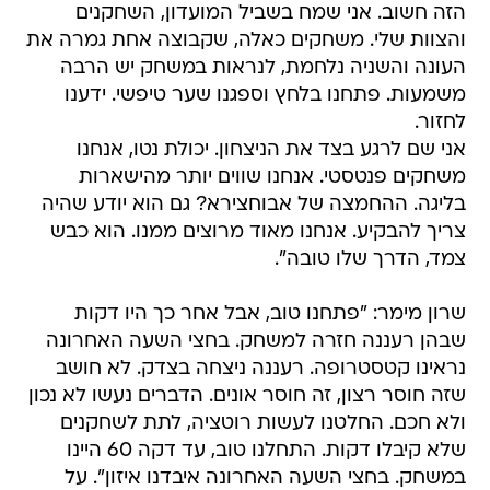
הזה חשוב. אני שמח בשביל המועדון, השחקנים
והצוות שלי. משחקים כאלה, שקבוצה אחת גמרה את
העונה והשניה נלחמת, לנראות במשחק יש הרבה
משמעות. פתחנו בלחץ וספגנו שער טיפשי. ידענו
לחזור.
אני שם לרגע בצד את הניצחון. יכולת נטו, אנחנו
משחקים פנטסטי. אנחנו שווים יותר מהישארות
בליגה. ההחמצה של אבוחצירא? גם הוא יודע שהיה
צריך להבקיע. אנחנו מאוד מרוצים ממנו. הוא כבש
צמד, הדרך שלו טובה".
שרון מימר: "פתחנו טוב, אבל אחר כך היו דקות
שבהן רעננה חזרה למשחק. בחצי השעה האחרונה
נראינו קטסטרופה. רעננה ניצחה בצדק. לא חושב
שזה חוסר רצון, זה חוסר אונים. הדברים נעשו לא נכון
ולא חכם. החלטנו לעשות רוטציה, לתת לשחקנים
שלא קיבלו דקות. התחלנו טוב, עד דקה 60 היינו
במשחק. בחצי השעה האחרונה איבדנו איזון". על