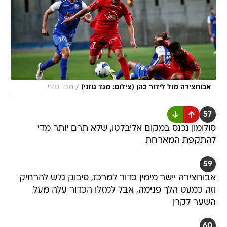
/
אבוחצירה מול לידור כהן (צילום: מגד גוזני)
מגד גוזני
57
סולומון נכנס במקום אליבלטו, שלא תרם יותר מדי
להתקפת המארחת
59
אבוחצירה יישר מימין כדור למרכז, סיבוק גלש להרחיק
וזה כמעט הלך פנימה, אבל למזלו הכדור עלה מעל
השער לקרן
60