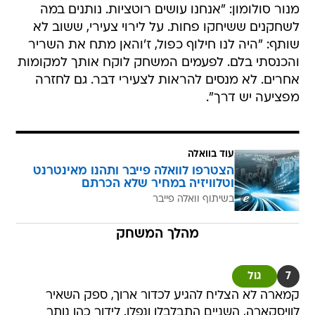
מנור סולומון: "אנחנו עושים רוטציות. נותנים במה
לשחקנים ששיחקו פחות. על לירוי צעירי, ששוב לא
שותף: "היה לנו חילוף כפול, ז'והאן מתח את השריר
והכנסתי בלם. לפעמים המשחק לוקח אותך למקומות
אחרים. לא מנסים להראות לצעירי דבר. גם לחזרה
מפציעה יש דרך".
עוד בוואלה
הצטרפו לוואלה פייבר ותהנו מאינטרנט
וטלוויזיה במחיר שלא הכרתם
בשיתוף וואלה פייבר
מהלך המשחק
7
גול
קמארה לא הצליח להגיע לכדור ארוך, ספק השאיר
לוויסקארה, השניים התבלבלו ונפלו. לידור כהן נותר