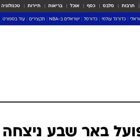
תרבות
סלבס
כסף
אוכל
בריאות
תיירות
טכנולוגיה
ראלי
כדורגל עולמי
כדורסל
ישראלים ב-NBA
תקצירים
עוד בספורט
ליגה אנגלית
ליגת העל
דני אבדיה
מונדיאל 2026
 העל
ליגה ספרדית
דאבל דריבל
NBA
נה
ליגה איטלקית
יורוליג וכדורסל אירופי
טבלאות
ו
ליגה גרמנית
ליגה לאומית
פודקאסטים
ליגה צרפתית
נבחרות ישראל בכדורסל
מסכמים מחזור
שראל
ליגת האלופות
כדורסל נשים
אבא של שבת
ית
הליגה האירופית
מעל הטבעת
דרום אמריקה
סערה בממלכה
טניס
טראש טוק
ספורט אמריקא
ועל באר שבע ניצחה
פוקר