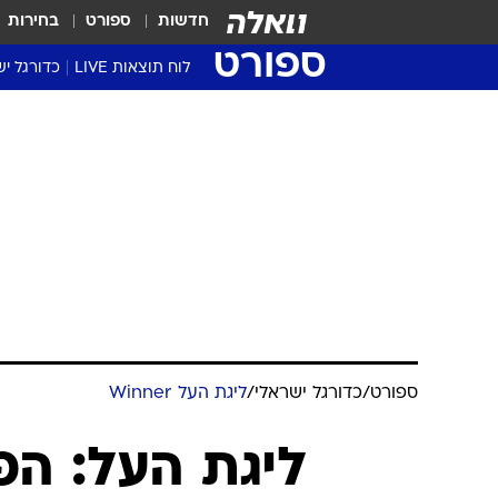
חדשות
ספורט
בחירות
ספורט
לוח תוצאות LIVE
כדורגל יש
ליגת העל Winner
סטט' ליגת
גביע המדי
גביע הטוט
שגרירים
נבחרות י
ליגה לאומ
ליגה א'
ספורט
/
כדורגל ישראלי
/
ליגת העל Winner
ליגת העל: הפ