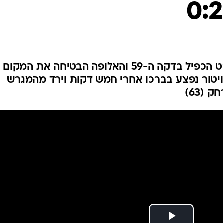
ענפים נוספים
לוח שידורים
החידה של ספור
ארכיון מדורים
כתבו לנו
קבהא דחק בדקה ה-13, פקהארט הכפיל בדקה ה-59 והאלופה הבטיחה את המקום
 ויטור נפצע בברכו אחרי חמש דקות וירד מהמגרש
(63)