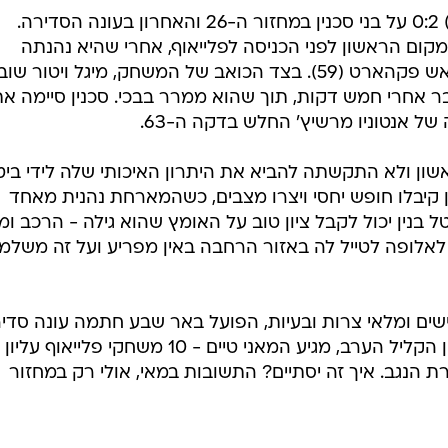
הפועל באר שבע גברה הערב (שבת) 0:2 על בני סכנין במחזור ה-26 והאחרון בעונה הסדירה.
ום הראשון לפני הכניסה לפלייאוף, אחרי שהיא נהנתה
משערים של מרואן קבהא (13) ותומאש פקהארט (59). בצד הכואב של המשחק, מיגל ויטור שוב
ר אחרי חמש דקות, תוך שהוא ממרר בבכי. סכנין סיימה א
ון ולא התקשתה להביא את היתרון האיכותי שלה לידי ביטו
ן קיבלו חופש יחסי ויצרו מצבים, כשהמארחת נהנית מאחד
 בנין יכול לקבל ציון טוב על האומץ שהוא גילה - הרכב ו
לאלופה לטייל לה באזור הרחבה באין מפריע ועל זה משלמ
רוכים, מתישים ומלאי צרות ובעיות, הפועל באר שבע חתמה עונה סדי
כשהיא במקום הראשון. אחרי הניצחון הקליל הערב, מגיע המאני טיים - 10 משחקי פלייאוף עליון
הנגב. איך זה יסתיים? התשובות במאי, אולי רק במחזור