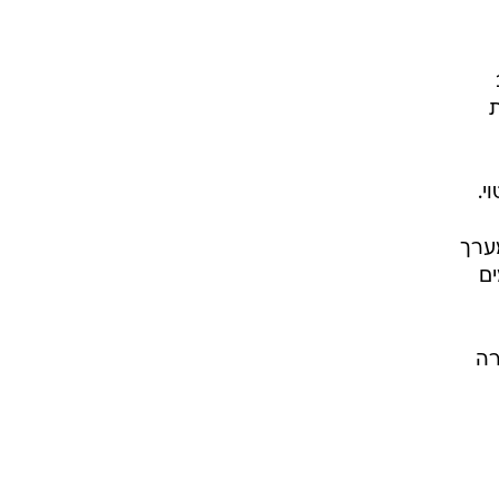
ת
י.
מערך
ים
רה