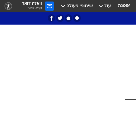
וואלה דואר
אופנה
עוד
שיתופי פעולה
קרא דואר
ציון 3
דאבל דריבל
י