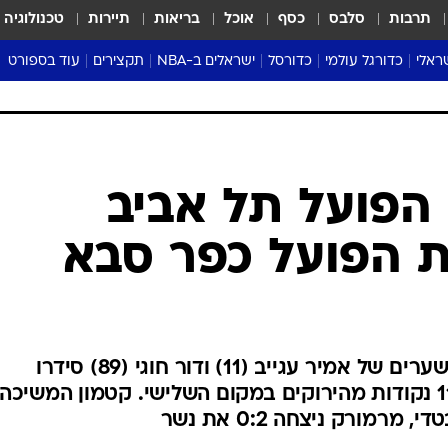
תרבות
סלבס
כסף
אוכל
בריאות
תיירות
טכנולוגיה
ראלי
כדורגל עולמי
כדורסל
ישראלים ב-NBA
תקצירים
עוד בספורט
ליגה אנגלית
ליגת העל
דני אבדיה
מונדיאל 2026
 העל
ליגה ספרדית
דאבל דריבל
NBA
נה
ליגה איטלקית
יורוליג וכדורסל אירופי
טבלאות
ו
ליגה גרמנית
ליגה לאומית
פודקאסטים
ליגה צרפתית
נבחרות ישראל בכדורסל
מסכמים מחזור
שראל
ליגת האלופות
כדורסל נשים
אבא של שבת
ית
הליגה האירופית
מעל הטבעת
דרום אמריקה
סערה בממלכה
טניס
טראש טוק
ספורט אמריקא
 הפועל תל אביב
פוקר