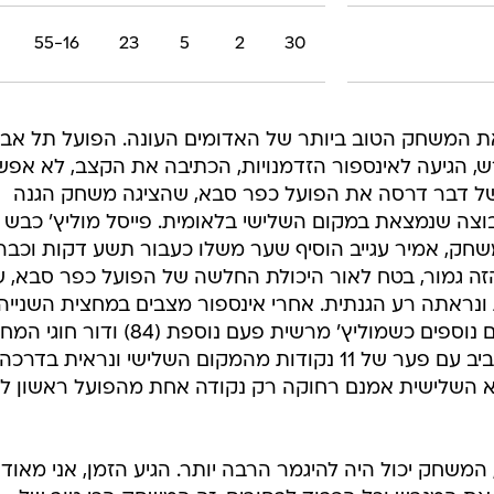
35-32
11
10
9
30
28-29
11
11
8
30
55-28
17
7
6
30
55-16
23
5
2
30
או את המשחק הטוב ביותר של האדומים העונה. הפועל תל אבי
 הגיעה לאינספור הזדמנויות, הכתיבה את הקצב, לא אפ
 של דבר דרסה את הפועל כפר סבא, שהציגה משחק הגנה
צה שנמצאת במקום השלישי בלאומית. פייסל מוליץ' כבש 
חק, אמיר עגייב הוסיף שער משלו כעבור תשע דקות וכבר