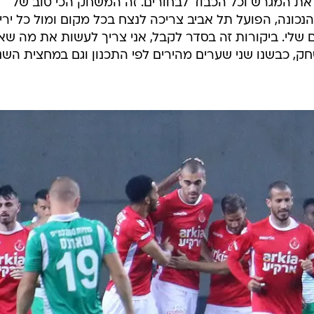
משחק הזה גמור, בטח לאור היכולת החלשה של הפועל כפר סבא, 
נראתה רע הגנתית. אחרי אינספור מצבים במחצית השנייה
הצליחה הפועל תל אביב לכבוש שניים נוספים כשמוליץ' מרשית פעם נוספת (84) ו
מוסיף שער משלו (89). הפועל תל אביב עם פער של 11 נקודות מהמקום השלישי ונראית בדרכה
 השלישית אמנם רחוקה רק נקודה אחת מהפועל ראשון לצי
 המשחק יכול היה להיגמר הרבה יותר. הגיע הזמן, אני מאוד
ת המגרש וכל הכבוד לבחורים. זה המשחק הכי טוב של
נכונה, הפועל תל אביב צריכה לנצח בכל מקום ומול כל ירי
 שלי. ביקורות זה בסדר לקבל, אני צריך לעשות את מה שאנ
, כבשנו שני שערים מהירים לפי התכנון וגם במחצית השני