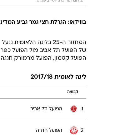
צילום ועריכה: יוסי ציפקיס
בווידאו: הגרלת חצי גמר גביע המדינ
הפועל קטמון, הפועל מרמורק חגגה 0:2 מול עירוני נשר החלשה.