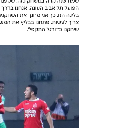
בדקה ה-11 היה די ברור שה
עשתה כמעט כלום מבחינה התקפית ו
הבטוחה לליגת העל. הפועל כפר סבא
אבל נראית רע מאוד.
קובי רפואה אמר בסיום: "נתנו הצגה,
שמח שזה קרה במשחק כזה. שטפנו א
הפועל תל אביב העונה. אנחנו בדרך ה
בליגה הזו. כך אני מחנך את השחקנים
צריך לעשות. פתחנו בבליץ את המשחק
שיחקנו כדורגל התקפי".