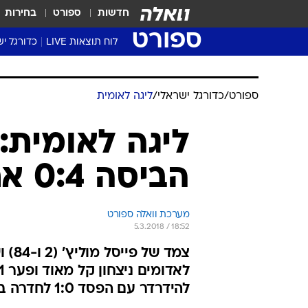
חדשות
ספורט
בחירות
ספורט
לוח תוצאות LIVE
כדורגל יש
ליגת העל Winner
סטט' ליגת
גביע המדי
גביע הטוט
שגרירים
נבחרות י
ליגה לאומ
ליגה א'
ספורט
/
כדורגל ישראלי
/
ליגה לאומית
ליגה לאומית: