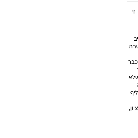
37
35
25
11
ב
שרה
כבר