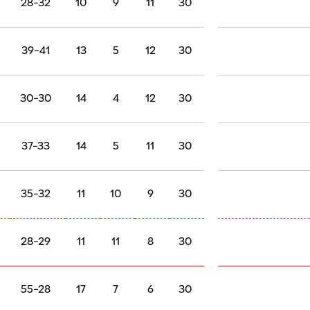
32-41
11
6
13
30
38-40
10
8
12
30
28-33
8
12
10
30
28-32
10
9
11
30
39-41
13
5
12
30
30-30
14
4
12
30
37-33
14
5
11
30