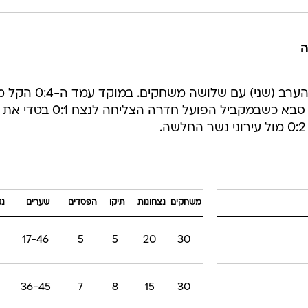
ה
המחזור ה-25 בליגה הלאומית ננעל הערב (שני) עם שלושה
של הפועל תל אביב מול הפועל כפר סבא כשבמקביל הפועל חדרה הצליחה לנצח 0:1 בטדי את