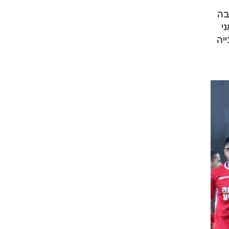
שלא
דור חוגי המחליף
ון,
בה
י
יה