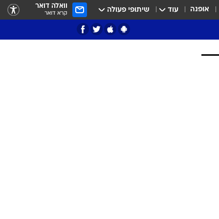
וואלה דואר
אופנה
עוד
שיתופי פעולה
קרא דואר
ציון 3
דאבל דריבל
י