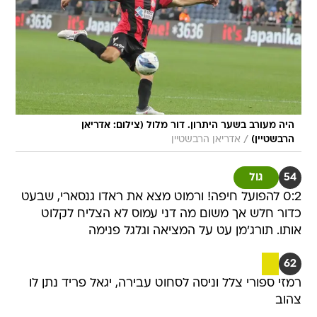
היה מעורב בשער היתרון. דור מלול (צילום: אדריאן
/
הרבשטיין)
אדריאן הרבשטיין
54
גול
0:2 להפועל חיפה! ורמוט מצא את ראדו גנסארי, שבעט
כדור חלש אך משום מה דני עמוס לא הצליח לקלוט
אותו. תורג'מן עט על המציאה וגלגל פנימה
62
רמזי ספורי צלל וניסה לסחוט עבירה, יגאל פריד נתן לו
צהוב