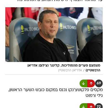
מצמצם פערים מהמוליכות. קלינגר (צילום: אדריאן
/
הרבשטיין)
אדריאן הרבשטיין
69
מקסים פלקושצ'נקו נכנס במקום כובש השער הראשון,
גילי ורמוט
72