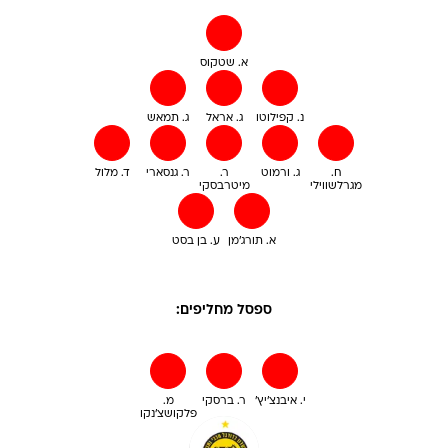
א. שטקוס
נ. קפילוטו
ג. אראל
ג. תמאש
ח.
ג. ורמוט
ר.
ר. גנסארי
ד. מלול
מגרלשווילי
מיטרבסקי
א. תורג'מן
ע. בן בסט
ספסל מחליפים:
י. איבנצ'יץ'
ר. ברסקי
מ.
פלקושצ'נקו