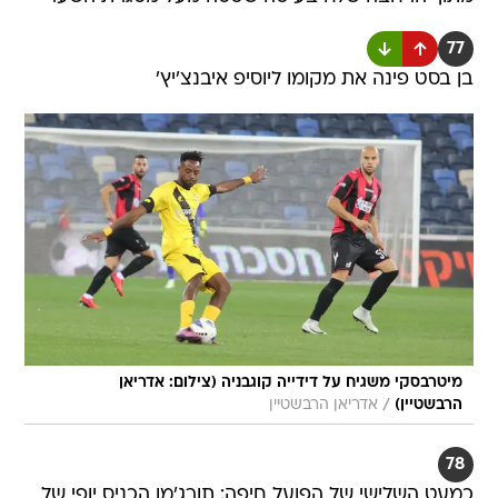
77
בן בסט פינה את מקומו ליוסיפ איבנצ'יץ'
מיטרבסקי משגיח על דידייה קוגבניה (צילום: אדריאן
/
הרבשטיין)
אדריאן הרבשטיין
78
כמעט השלישי של הפועל חיפה: תורג'מן הכניס יופי של