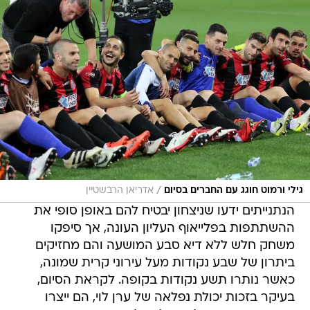
/
גילי ורמוט חוגג עם החברים בסיום
אדריאן הרבשטיין
הנתנייתים ידעו שניצחון יבטיח להם באופן סופי את
ההשתתפות בפלייאוף העליון העונה, אך סיפקו
משחק חלש ללא דיא סבע המושעה והם מחזיקים
ביתרון של שבע נקודות מעל עירוני קרית שמונה,
כאשר נותרו תשע נקודות בקופה. לקראת הסיום,
בעיקר בזכות יכולת נפלאה של ערן לוי, הם ייצרו