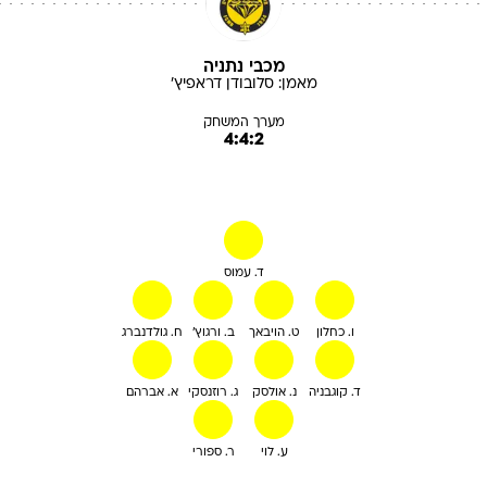
מכבי נתניה
מאמן:
סלובודן
דראפיץ'
מערך המשחק
4:4:2
ד. עמוס
ו. כחלון
ט. הויבאך
ב. ורגוץ'
ח. גולדנברג
ד. קוגבניה
נ. אולסק
ג. רוזנסקי
א. אברהם
ע. לוי
ר. ספורי