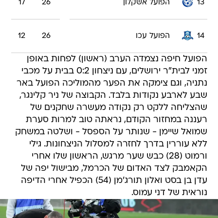
13
הפועל אשקלון
26
17
14
הפועל עכו
26
12
הפועל חיפה נצמדה הערב (ראשון) לפחות באופן
זמני לבית"ר ירושלים, עם ניצחון 0:2 בבית על מכבי
נתניה, וגם צימקה את הפער מהמוליכה הפועל באר
שבע לארבע נקודות בלבד. הקבוצה של ניר קלינגר,
שהצליחה ללקט רק נקודה מעשרה שחקנים של
רעננה במחזור הקודם, נראתה טוב למרות סערת
שמואל שיימן - שנותר על הספסל - ושלטה במשחק
ללא עוררין בדרך לחזרה למסלול הניצחונות. גילי
ורמוט (28) כבש שער מרגש, הראשון שלו אחרי
הקאמבק לצד האדום של הכרמל, מבישול יפה של
עדן בן בסט ואלון תורג'מן (54) הכפיל אחרי הדיפה
נוראית של דני עמוס.