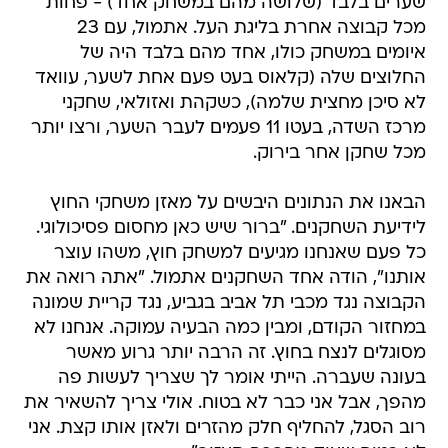
שערים בלבד (שלושה מהם במשחק אחד) - פחות
מכל קבוצה אחרת בליגת העל. אתמול, עם 23
איומים במשחק כולו, אחד מהם בלבד היה של
החלוצים שלה (קלאוס בעט פעם אחת לשער, עוואד
לא סיכן מחצית שלמה), כשקהת ואזולאי, שחקני
מרכז השדה, בעטו 11 פעמים לעבר השער, ורצו יותר
מכל שחקן אחר בירוק.
הבאנו את הנתונים היבשים על מאזן משחקי החוץ
לידיעת השחקנים. "ברור שיש כאן מחסום פסיכולוגי.
כל פעם שאנחנו מגיעים למשחק חוץ, משהו עוצר
אותנו", הודה אחד השחקנים אתמול. "אתה רואה את
הקבוצה נגד מכבי תל אביב בגביע, נגד קריית שמונה
במחזור הקודם, ומבין כמה הבעיה עמוקה. אנחנו לא
מסוגלים לנצח בחוץ. זה הרבה יותר גרוע מאשר
בעונה שעברה. הייתי אומר לך שצריך לעשות פה
מהפך, אבל אני כבר לא בטוח. אולי צריך להשאיר את
רוב הסגל, להחליף חלק מהזרים ולאזן אותו קצת. אני