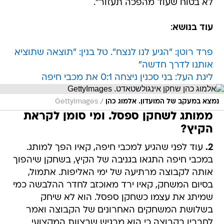
לא בטוח שעוד מהפכה תעזור".
עוד בנושא
:
פרד רוטן: "הגיע לנו לנצח". טל בנין: "תוצאה שתוציא
אותנו לדרך חדשה"
ליגת העל: בני סכנין ניצחה 0:1 את מכבי חיפה
/
נמצא במעקב של המועדון. אלמוג כהן
GettyImages
ממותג לשחקן ספסל. ומי סומן לקראת
הקיץ?
2.
עוד לפני שהגיע למכבי חיפה, קאיו הפך למותג.
במכבי חיפה התגאו בגניבה של הקיץ, בשחקן שיהפוך
אותה לקבוצה מרתיעה של ימי האליפות. אתמול,
בסיום המשחק, קאיו ירד מאוכזב לחדר ההלבשה כמי
שמיתג את עצמו כשחקן ספסל. הוא לא שיחק
בשלושת המשחקים האחרונים של הקבוצה ואמר
לחבריו בקבוצה כי הוא מרגיש שבצוות המקצועי