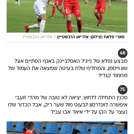
/
סארי פלאח (צילום: אדריאן הרבשטיין)
אדריאן הרבשטיין
68
מבצע נפלא של נייג'ל האסלביינק באגף הסתיים אצל
שון וייסמן, והמחליף שלח בעיטה שמצאה את העמוד של
מחמוד קנדיל
75
סכנין התחילה ללחוץ. יציאה לא טובה של מהדי זועבי
איפשרה לוונדרסון לבעוט מול שער ריק, אבל הכדור שלו
נעצר על הקו על ידי איאד אבו עביד