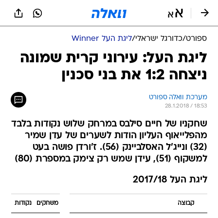
ספורט
/
כדורגל ישראלי
/
ליגת העל Winner
ליגת העל: עירוני קרית שמונה
ניצחה 1:2 את בני סכנין
מערכת וואלה ספורט
28.1.2018 / 18:53
שחקניו של חיים סילבס במרחק שלוש נקודות בלבד
מהפלייאוף העליון הודות לשערים של עדן שמיר
(32) ונייג'ל האסלביינק (56). ז'ורדן פושה בעט
למשקוף (51), עידן שמש רק צימק במספרת (80)
ליגת העל 2017/18
קבוצה
משחקים
נקודות