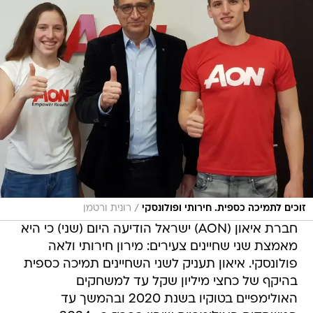
/
זוכים לתמיכה כספית. חירותי ופולונסקי
רונית ורטמן
חברת איאון (AON) ישראל הודיעה היום (שני) כי היא
מאמצת שני שחיינים צעירים: מירון חירותי ולאה
פולונסקי. איאון תעניק לשני השחיינים תמיכה כספית
בהיקף של כחצי מיליון שקל עד למשחקים
האולימפיים בטוקיו בשנת 2020 ובהמשך עד