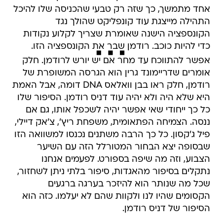
אחד מתמשך, כך שזה רק טבעי שהכניסה שלו להיכל
התהילה מייצגת עוד קונפליקט שהולך נגד
הקונספציה הישנה שאומרת שצריך לקלוע נקודות
כדי להיות כוכב. רודמן שבר את הקונספציה הזו.
אפשר להתווכח עד מחר אם יש יורש לרודמן. חלק
אומרים שדריימונד גרין הוא הגרסה המשופרת של
רודמן, חלק ראו בבן וואלאס DNA דומה, אבל האמת
היא שלא היה ולא יהיה עוד דניס רודמן. הסיפור שלו
כל כך ייחודי שאי אפשר יהיה לשכפל אותו, גם אם
ננסה. הצמיחה הפתאומית, משפחת ריץ', צ'אק דיילי,
פיל ג'קסון. כל כך הרבה משתנים נכנסו למשוואה הזו
שבסופה יצא הבחור המטורלל הזה עם השיער
הצבוע, וזה מה שיפה בספורט. לפעמים אנחנו
נתקלים בסיפור מהאגדות, סיפור בלתי ניתן לשחזור,
שכל מה שנותר הוא להיזכר בערגה ברגעים
הקסומים שהיו לנו ולקוות שהם לא יעלמו. כזה הוא
הסיפור של דניס רודמן.