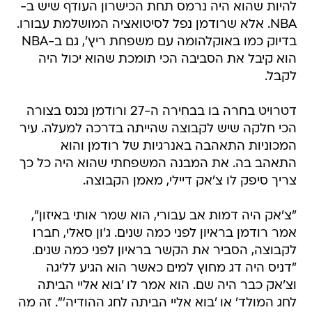
להיות שהוא היה נרמס תחת הכישרון העודף שיש ב-
NBA. אלא שרודמן נפל לסיטואציה המושלמת עבורו.
בדיוק כמו באוקלהומה עם משפחת ריץ', גם ב-NBA
הוא קיבל את הסביבה הכי תומכת שהוא יכול היה
לקבל.
דטרויט בחרה בו בבחירה ה-27 ורודמן נכנס בצורה
הכי חלקה שיש לקבוצה שהייתה בדרכה למעלה. עיר
המכוניות התאהבה באנרגיות של רודמן והוא
התאהב בה. את המבנה המשפחתי שהוא היה כל כך
צריך סיפק לו צ'אק דיילי, מאמן הקבוצה.
"צ'אק היה דמות אב עבורי, הוא שמר אותי באיזון",
אמר רודמן בראיון לפני כמה שנים. ג'ון סאלי, חברו
לקבוצה, הסביר את הקשר בראיון לפני כמה שנים.
"דניס היה דג מחוץ למים כאשר הוא הגיע לליגה
וצ'אק כבר היה שם. הוא אמר לו 'בוא אליי הביתה
לחג המולד' או 'בוא אליי הביתה לחג ההודיה'". זה מה