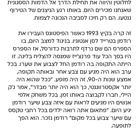
לחלוטין והיווה את תחילת הדרך אל הדמות הססגונית
שאנחנו מכירים היום. באותו רגע הניצנים של הטירוף
ננטעו. הם רק חיכו לסביבה הנכונה לצמוח.
זה קרה בקיץ 1993 כאשר הפיסטונס העבירו את
רודמן בטרייד לסן אנטוניו. בניגוד למצב היום, בו
הספרס הם שם נרדף לתרבות כדורסל, אז הספרס
היו בסך הכל עוד פרנצ'ייז שמנסה להצליח בליגה. זו
הייתה התקופה בה רודמן החל לצבוע את שערו. בכל
ערב הוא היה מגיע עם צבע אחר ובאותה תקופה,
אמצע שנות ה-90, זה היה מופע. "ככל שהוא היה
יותר אקסטרווגנטי, כך הוא היה יותר מבדר", אמר ג'ק
היילי, חברו לקבוצה באותו זמן. בכל משחק אלפי
אנשים היו מגיעים לראות עם איזה צבע שיער רודמן
יגיע היום. "פתאום אתה רואה ילדים בכל רחבי טקסס
עם שיער צבוע בכל מקום" רודמן נזכר. הוא הפך
לתופעה.