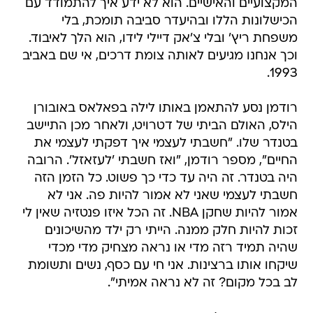
המקצועיים והאישיים. הוא לא ידע איך להתמודד עם
הכישלונות הללו ובהיעדר סביבה תומכת, בלי
משפחת ריץ' ובלי צ'אק דיילי לידו, הוא הלך לאיבוד.
וכך אנחנו מגיעים לאותה צומת דרכים, אי שם באביב
1993.
רודמן נסע להתאמן באותו לילה בפאלאס באובורן
הילס, האולם הביתי של דטרויט, ולאחר מכן התיישב
בטנדר שלו. "חשבתי לעצמי איך דפקתי לעצמי את
החיים", מספר רודמן, "ואז חשבתי 'לעזאזל'. הרובה
היה בטנדר. זה היה עד כדי כך פשוט. כל הזמן הזה
חשבתי לעצמי שאני לא אמור להיות פה. אני לא
אמור להיות שחקן NBA. זה הכל איזו פנטזיה שאין לי
זכות להיות חלק ממנה. הייתי רק ילד מהשיכונים
שהיה תמיד רזה מדי או נראה מצחיק מדי מכדי
שיקחו אותו ברצינות. אני חי עם כסף, נשים ותשומת
לב בכל מקום? זה לא נראה אמיתי".