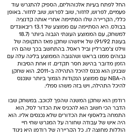
החל לפתח בעיות אלכוהוליזם, הספיק להתגרש עוד
פעמיים, לפרוש, לחזור, שוב לפרוש, שוב לחזור. באופן
כללי, הקריירה שלו הסתיימה אחרי אותה קדנציה
בבולס. היא הסתיימה עם ממוצע של 13.1 ריבאונדים
למשחק, עם הממוצע העונתי הגבוה ביותר (18.7
בעונת 91/92) של איזשהו שחקן מאז התקופה של
ווילט צ'מברליין וביל ראסל. בהתחשב בכך שהם היו
גבוהים ממנו בראש ושהגובה הממוצע בליגה עלה עם
הזמן מדובר בהישג חסר תקדים. זו אחת הסיבות
שבגינן הוא נכנס להיכל התהילה ב-2011. הוא שחקן
ה-NBA עם ממוצע הנקודות הנמוך ביותר שנכנס
להיכל התהילה, ויש בזה משהו סמלי.
רודמן הוא שחקן המשנה שהפך לכוכב. במשחק שבו
הדבר הכי חשוב הוא להכניס את הכדור לסל, הוא
התמחה בלאסוף את הכדורים שלא נכנסים אליו. הוא
היה איש של עבודה שחורה על המגרש שחי חיי
הוללות מחוצה לו. כל הקריירה של רודמן היא ניגוד