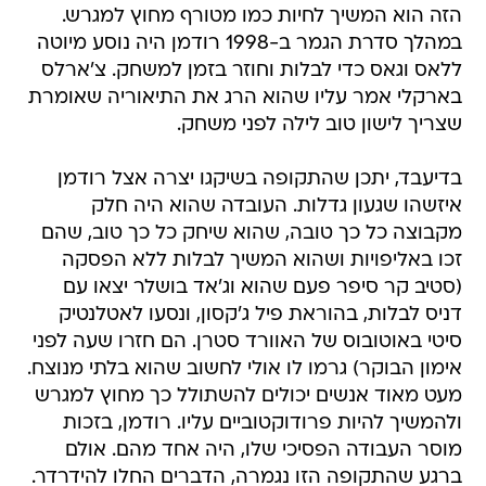
הזה הוא המשיך לחיות כמו מטורף מחוץ למגרש.
במהלך סדרת הגמר ב-1998 רודמן היה נוסע מיוטה
ללאס וגאס כדי לבלות וחוזר בזמן למשחק. צ'ארלס
בארקלי אמר עליו שהוא הרג את התיאוריה שאומרת
שצריך לישון טוב לילה לפני משחק.
בדיעבד, יתכן שהתקופה בשיקגו יצרה אצל רודמן
איזשהו שגעון גדלות. העובדה שהוא היה חלק
מקבוצה כל כך טובה, שהוא שיחק כל כך טוב, שהם
זכו באליפויות ושהוא המשיך לבלות ללא הפסקה
(סטיב קר סיפר פעם שהוא וג'אד בושלר יצאו עם
דניס לבלות, בהוראת פיל ג'קסון, ונסעו לאטלנטיק
סיטי באוטובוס של האוורד סטרן. הם חזרו שעה לפני
אימון הבוקר) גרמו לו אולי לחשוב שהוא בלתי מנוצח.
מעט מאוד אנשים יכולים להשתולל כך מחוץ למגרש
ולהמשיך להיות פרודוקטוביים עליו. רודמן, בזכות
מוסר העבודה הפסיכי שלו, היה אחד מהם. אולם
ברגע שהתקופה הזו נגמרה, הדברים החלו להידרדר.