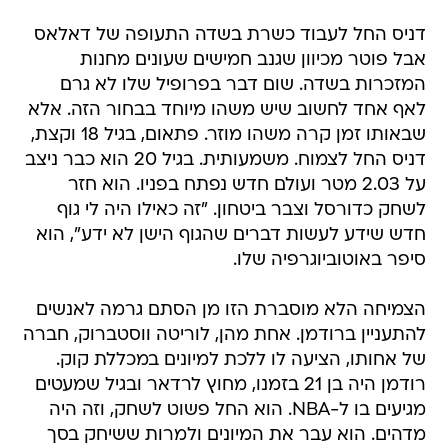
דניס החל לעבוד כשרת בשדה התעופה של דאלאס
אבל פוטר מכיוון שגנב חמישים שעונים מחנות
המזכרות בשדה. שום דבר בפרופיל שלו לא גרם
לאף אחד לחשוב שיש משהו מיוחד בבחור הזה. אלא
שבאותו זמן קרה משהו מוזר. פתאום, בגיל 18 וקצת,
דניס החל לצמוח. משמעותית. בגיל 20 הוא כבר ניצב
על 2.03 מטר ועולם חדש נפתח בפניו. הוא חזר
לשחק כדורסל וצבר ביטחון. "זה כאילו היה לי גוף
חדש שידע לעשות דברים שהגוף הישן לא ידע", הוא
סיפר באוטוביוגרפיה שלו.
הצמיחה הלא מוסברת הזו מן הסתם גרמה לאנשים
להתעניין ברודמן. אחת מהן, לוריטה ווסטברוק, חברה
של אחותו, הציעה לו ללכת למיונים במכללת קוק.
רודמן היה בן 21 בזמנו, מחוץ לרדאר ובגיל שמעטים
מגיעים בו ל-NBA. הוא החל פשוט לשחק, וזה היה
מדהים. הוא עבר את המיונים ולמרות ששיחק בסך