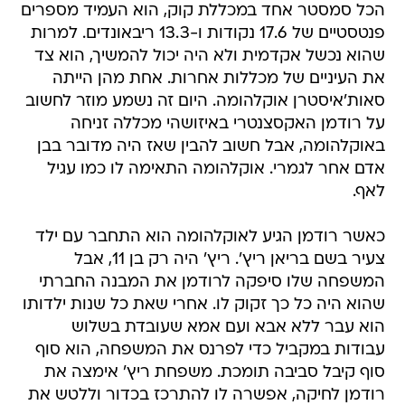
הכל סמסטר אחד במכללת קוק, הוא העמיד מספרים
פנטסטיים של 17.6 נקודות ו-13.3 ריבאונדים. למרות
שהוא נכשל אקדמית ולא היה יכול להמשיך, הוא צד
את העיניים של מכללות אחרות. אחת מהן הייתה
סאות'איסטרן אוקלהומה. היום זה נשמע מוזר לחשוב
על רודמן האקסצנטרי באיזושהי מכללה זניחה
באוקלהומה, אבל חשוב להבין שאז היה מדובר בבן
אדם אחר לגמרי. אוקלהומה התאימה לו כמו עגיל
לאף.
כאשר רודמן הגיע לאוקלהומה הוא התחבר עם ילד
צעיר בשם בריאן ריץ'. ריץ' היה רק בן 11, אבל
המשפחה שלו סיפקה לרודמן את המבנה החברתי
שהוא היה כל כך זקוק לו. אחרי שאת כל שנות ילדותו
הוא עבר ללא אבא ועם אמא שעובדת בשלוש
עבודות במקביל כדי לפרנס את המשפחה, הוא סוף
סוף קיבל סביבה תומכת. משפחת ריץ' אימצה את
רודמן לחיקה, אפשרה לו להתרכז בכדור וללטש את