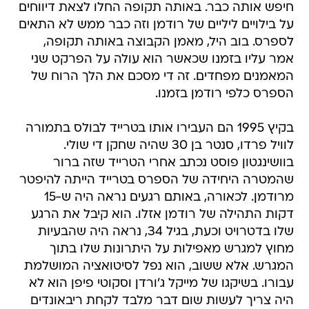
חיפש אותה כבר. באותה תקופה החלו לצאת דיווחים
על בילויים ליליים של רודמן וזה כבר ממש לא התאים
לספרס. בוב היל, מאמן הקבוצה באותה תקופה,
אמר עליו בזמנו שכאשר הוא עולה על הפרקט שני
המאמנים מפחדים. זה די מסכם את הלך הרוח של
הספרס כלפי רודמן בזמנו.
בקיץ 1995 הם העבירו אותו בטרייד לבולס בתמורה
לוויל פרדו, סנטר בן 30 שהיה שחקן די שולי.
בוושינגטון פוסט נכתב אחרי הטרייד שזה ברור
שהמטרה היחידה של הספרס בטרייד הייתה להיפטר
מרודמן. לכאורה, באותם רגעים נראה היה ש-15
דקות התהילה של רודמן אזלו. הוא קיבל את הרגע
שלו בדטרויט וכעת, בגיל 34, נראה היה שהבעיות
מחוץ למגרש מאפילות על היתרונות שלו בתוך
המגרש. אלא ששוב, הוא נפל לסיטואציה המושלמת
עבורו. בשיקגו של מייקל ג'ורדן וסקוטי פיפן הוא לא
היה צריך לעשות שום דבר מלבד לקחת ריבאונדים