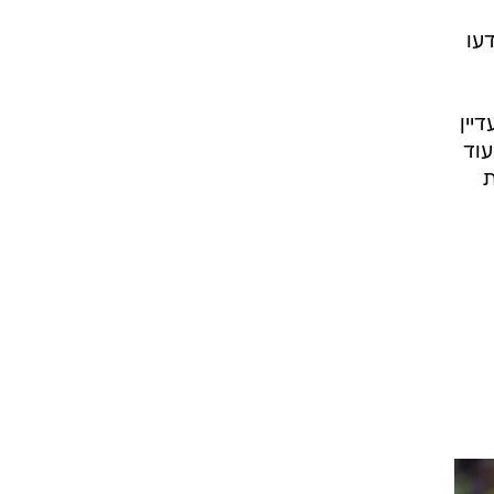
עו
יין
עוד
ת