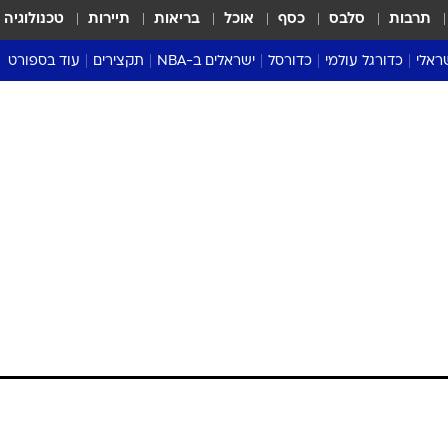
תרבות
סלבס
כסף
אוכל
בריאות
תיירות
טכנולוגיה
ראלי
כדורגל עולמי
כדורסל
ישראלים ב-NBA
תקצירים
עוד בספורט
ליגה אנגלית
ליגת העל
דני אבדיה
מונדיאל 2026
 העל
ליגה ספרדית
דאבל דריבל
NBA
נה
ליגה איטלקית
יורוליג וכדורסל אירופי
טבלאות
ו
ליגה גרמנית
ליגה לאומית
פודקאסטים
ליגה צרפתית
נבחרות ישראל בכדורסל
מסכמים מחזור
שראל
ליגת האלופות
כדורסל נשים
אבא של שבת
ית
הליגה האירופית
מעל הטבעת
דרום אמריקה
סערה בממלכה
טניס
טראש טוק
ספורט אמריקא
פוקר