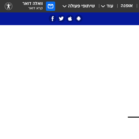
וואלה דואר
אופנה
עוד
שיתופי פעולה
קרא דואר
ציון 3
דאבל דריבל
י