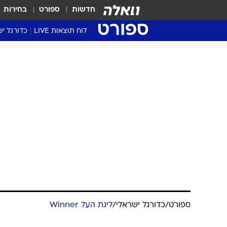
חדשות
ספורט
בחירות
ספורט
לוח תוצאות LIVE
כדורגל יש
ליגת העל Winner
סטט' ליגת
גביע המדי
גביע הטוט
שגרירים
נבחרות י
ליגה לאומ
ליגה א'
ספורט
/
כדורגל ישראלי
/
ליגת העל Winner