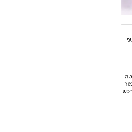
ני
טה
ור
רכש