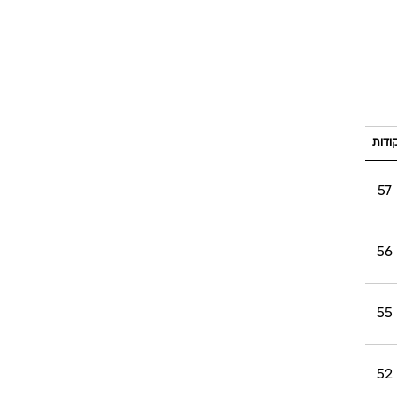
ודות
57
56
55
52