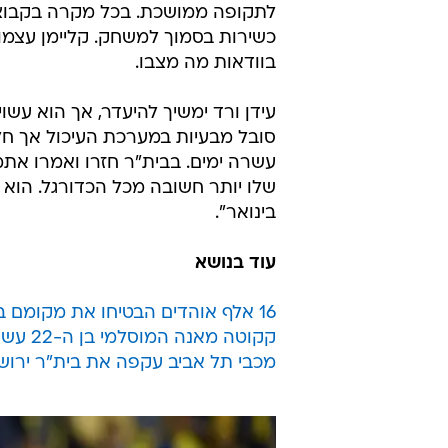
לתקופה ממושכת. בכל מקרה בקבוצה 
כשירות בסמוך למשחק. קליימן עצמו
בוודאות מה מצבו.
עידן ורד ימשיך להיעדר, אך הוא עשוי
סובל מבעיות במערכת העיכול אך חל 
עשרה ימים. בבית"ר חזרו ואמרו אתמו
שלו יותר חשובה מכל הכדורגל. הוא י
בינואר".
עוד בנושא
16 אלף אוהדים הבטיחו את מקומם בטדי מול מכבי תל אביב
קקוטה מאנה המוסלמי בן ה-22 עשוי להצטרף לבית"ר ירושלים
מכבי תל אביב עקפה את בית"ר ירושל