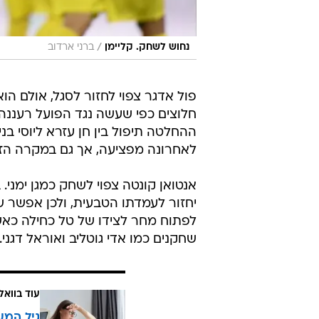
/
נחוש לשחק. קליימן
ברני ארדוב
פול אדגר צפוי לחזור לסגל, אולם הו
חלוצים כפי שעשה נגד הפועל רעננה
ההחלטה תיפול בין חן עזרא ליוסי ב
לאחרונה מפציעה, אך גם במקרה הז
אנטואן קונטה צפוי לשחק כמגן ימני.
יחזור לעמדתו הטבעית, ולכן אפשר ש
לפתוח מחר לצידו של טל כחילה כאש
שחקנים כמו אדי גוטליב ואוראל דגני.
עוד בוואל
גיל המע