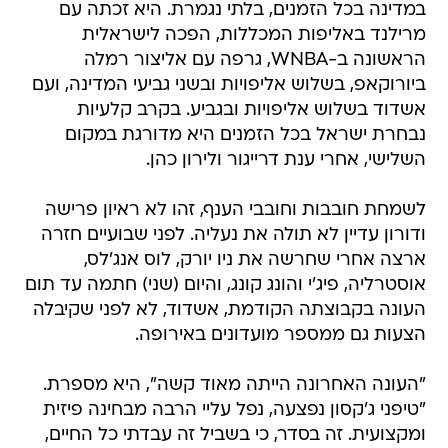
במדינה בכל הזמנים, בלתי נגמרת. היא זכתה עם
מרילנד באליפות המכללות, הפכה לישראלית
הראשונה ב-WNBA, גרפה עם אליצור רמלה
ביורוקאפ, בשלוש אליפויות ובשני גביעי המדינה, ועם
אשדוד בשלוש אליפויות ובגביע. בקרב קלעיות
נבחרת ישראל בכל הזמנים היא מדורגת במקום
השלישי, אחרי ענת דרייגור ולירון כהן.
לשמחת חובבות וחובבי הענף, זהו לא ראיון פרישה
ודורון עדיין לא תולה את נעליה. לפני שבועיים חזרה
ארצה אחרי שחרשה את ניו יורק, לוס אנג'לס,
אוסטרליה, פיג'י והונג קונג, והיום (שני) חתמה עד תום
העונה בקבוצתה הקודמת, אשדוד, לא לפני שקיבלה
הצעות גם ממספר מועדונים באירופה.
"העונה האחרונה הייתה מאוד קשה", היא מספרת.
"טיפני ג'קסון נפצעה, נפל עליי הרבה מבחינה פיזית
ומקצועית. זה בסדר, כי בשביל זה עבדתי כל החיים,