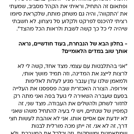
ופתאום זה התחיל, וראיתי את הקהל מסביב, שמעתי
את 'התקווה', והיה גם משחק מותח, שלקראת סיומו
רציתי להיכנס לפרקט ולקלוע סל ניצחון. לא חשבתי
שיהיה לי כל כך קשה לשבת ולראות הכל מהצד".
- בחלון הבא של הנבחרת, בעוד חודשיים, נראה
אותך שוב במדים הלאומיים?
"אני בהתלבטות עם עצמי. מצד אחד, קשה לי לא
לרצות לייצג את המדינה, וזה תמיד מושך אותי,
ולמאמן שלנו עדן ענבר מגיע לעלות לאליפות
אירופה. הצורה האכזרית שבה פספסנו את העלייה
בפעם שעברה השאירה לי גועל בפה ואני מתה רק
לחזור לשחק ולהשלים את העבודה. מצד שני, זה
קמפיין של שנתיים, ויש לי בעיה להתחיל משהו שאני
לא יודעת אם אסיים אותו. אני לא אוהבת לעשות חצי
דרך, זה לא אני. זה ייתן מכה מורלית לבנות
שמתאמנות ומשחקות, וזה יבלבל את המערכת. ולא,