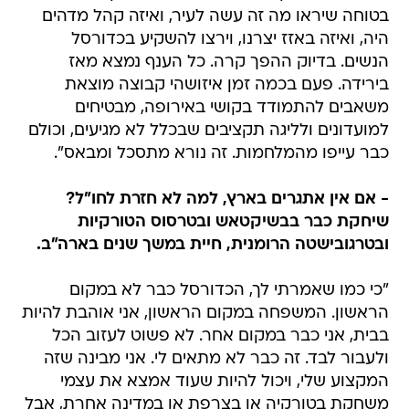
בטוחה שיראו מה זה עשה לעיר, ואיזה קהל מדהים
היה, ואיזה באזז יצרנו, וירצו להשקיע בכדורסל
הנשים. בדיוק ההפך קרה. כל הענף נמצא מאז
בירידה. פעם בכמה זמן איזושהי קבוצה מוצאת
משאבים להתמודד בקושי באירופה, מבטיחים
למועדונים ולליגה תקציבים שבכלל לא מגיעים, וכולם
כבר עייפו מהמלחמות. זה נורא מתסכל ומבאס".
- אם אין אתגרים בארץ, למה לא חזרת לחו"ל?
שיחקת כבר בבשיקטאש ובטרסוס הטורקיות
ובטרגובישטה הרומנית, חיית במשך שנים בארה"ב.
"כי כמו שאמרתי לך, הכדורסל כבר לא במקום
הראשון. המשפחה במקום הראשון, אני אוהבת להיות
בבית, אני כבר במקום אחר. לא פשוט לעזוב הכל
ולעבור לבד. זה כבר לא מתאים לי. אני מבינה שזה
המקצוע שלי, ויכול להיות שעוד אמצא את עצמי
משחקת בטורקיה או בצרפת או במדינה אחרת, אבל