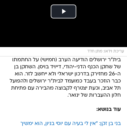
עריכת וידאו: מתן חדד
בית"ר ירושלים הודיעה הערב (חמישי) על החתמתו
של שחקן הכנף הדני-יהודי, דייויד בויסן. השחקן בן
ה-26 מחזירק בדרכון ישראלי ולא ייחשב לזר. הוא
כבר הוזכר בעבד כמועמד לבית"ר ירושלים ולהפועל
תל אביב, וכעת יצטרף לקבוצה מהבירה עם פתיחת
חלון ההעברות של ינואר.
עוד בנושא:
בני בן זקן: "אין לי בעיה עם יוסי בניון, הוא ימשיך