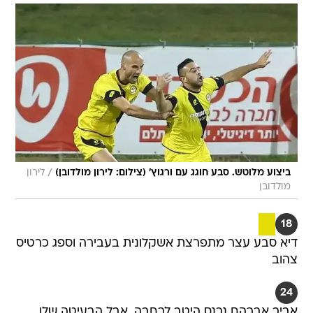
/
ביצוע מלוטש. סבע חוגג עם ורגוץ' (צילום: לירון מולדובן)
לירון
מולדובן
18
דיא סבע עצר מתפרצת אשקלונית בעבירה וספג כרטיס
צהוב
24
אביב אברהם נכנס היטב לרחבה, אבל הבעיטה שלו