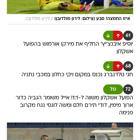
/
איזו החמצה! סבע (צילום: לירון מולדובן)
לירון מולדובן
61
יוסיפ איבנצ'יץ' החליף את מירקו אורמוש בהפועל
אשקלון
68
חגי גולדנברג נכנס במקום ויקי כחלון במכבי נתניה
72
גול
הפועל אשקלון משווה ל-1:1! אייל משומר הגביה כדור
ארוך מימין, דודי תירם חלם ומשה לוגסי נגח מקרוב
פנימה