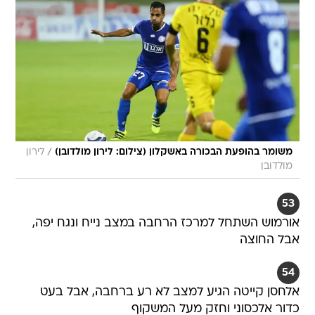
/
משומר בהופעת הבכורה באשקלון (צילום: לירון מולדובן)
לירון
מולדובן
53
אורמוש השתחל למרכז הרחבה במצב נייח ונגח יפה,
אבל החוצה
54
אלחסן קייטה הגיע למצב לא רע ברחבה, אבל בעט
כדור אלכסוני וחזק מעל המשקוף