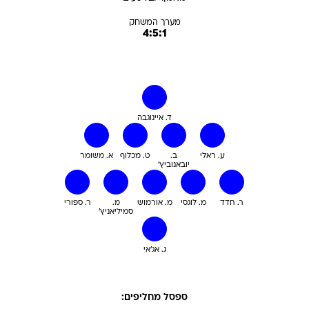
מערך המשחק
4:5:1
ד. איינוגבה
ע. ראלי
ב.
ט. מכלוף
א. משומר
יובאנוביץ'
ר. חדד
מ. לוגסי
מ. אורמוש
מ.
ר. ספורי
סמיליאניץ'
ג. אג'אי
ספסל מחליפים: