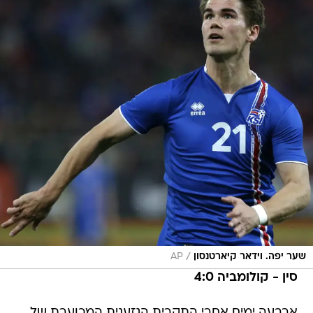
/
שער יפה. וידאר קיארטנסון
AP
סין - קולומביה 4:0
ארבעה ימים אחרי התקרית הגזענית המכוערת של