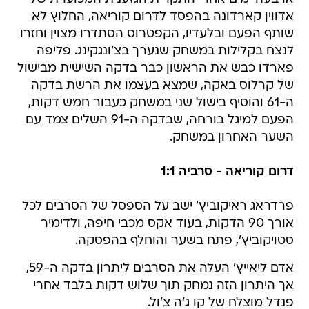
אדווין קארדונה בהפסד לדרום קוריאה, החלוץ לא
שותף הפעם ובלעדיו, הקפטרוס הסתדרו מצוין וחזרו
לנצח בקלילות במשחק שנערך בצ'ונגקינג. פליפה
פארדו כבש את הראשון כבר בדקה השישית מבישול
של קרלוס באקה, שמצא בעצמו את הרשת בדקה
ה-61 והוסיף בישול שני במשחק כעבור חמש דקות,
הפעם למיגל בורחה, שבדקה ה-91 השלים צמד עם
השער האחרון במשחק.
דרום קוריאה - סרביה 1:1
פרדראג ראיקוביץ' ישב על הספסל של הסרבים לכל
אורך 90 הדקות, בעוד אקס מכבי חיפה, ולדימיר
סטויקוביץ', פתח בשער והוחלף בהפסקה.
אדם ליאייץ' העלה את הסרבים ליתרון בדקה ה-59,
אך היתרון הזה נמחק תוך שלוש דקות בלבד אחרי
פנדל מוצלח של קו ג'ה צ'ול.