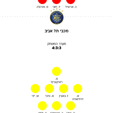
כ. ארשיד
ד. חוגי
פ. פורצ'ה
מכבי תל אביב
מערך המשחק
4:3:3
פ.
ראיקוביץ'
א.
ז. באבין
א. טיבי
ש. ייני
דוידזאדה