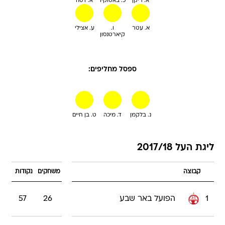
א. ריקן
כ. באטוקיו
א. דסה
א. עטר
ו.
ע. אצילי
קיארטנסון
ספסל מחליפים:
נ. בלקמן
ד. מיכה
ט. בן חיים
ליגת העל 2017/18
קבוצה
משחקים
נקודות
1
הפועל באר שבע
26
57