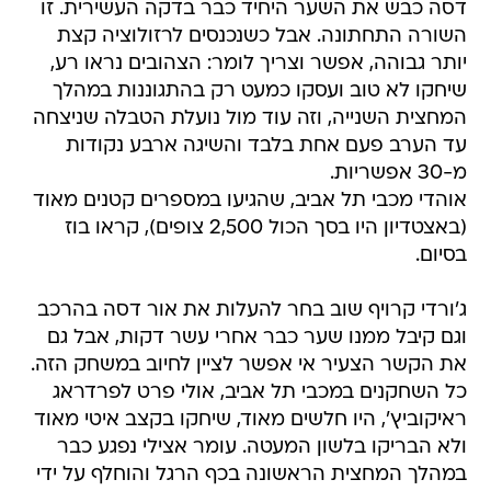
דסה כבש את השער היחיד כבר בדקה העשירית. זו
השורה התחתונה. אבל כשנכנסים לרזולוציה קצת
יותר גבוהה, אפשר וצריך לומר: הצהובים נראו רע,
שיחקו לא טוב ועסקו כמעט רק בהתגוננות במהלך
המחצית השנייה, וזה עוד מול נועלת הטבלה שניצחה
עד הערב פעם אחת בלבד והשיגה ארבע נקודות
מ-30 אפשריות.
אוהדי מכבי תל אביב, שהגיעו במספרים קטנים מאוד
(באצטדיון היו בסך הכול 2,500 צופים), קראו בוז
בסיום.
ג'ורדי קרויף שוב בחר להעלות את אור דסה בהרכב
וגם קיבל ממנו שער כבר אחרי עשר דקות, אבל גם
את הקשר הצעיר אי אפשר לציין לחיוב במשחק הזה.
כל השחקנים במכבי תל אביב, אולי פרט לפרדראג
ראיקוביץ', היו חלשים מאוד, שיחקו בקצב איטי מאוד
ולא הבריקו בלשון המעטה. עומר אצילי נפגע כבר
במהלך המחצית הראשונה בכף הרגל והוחלף על ידי