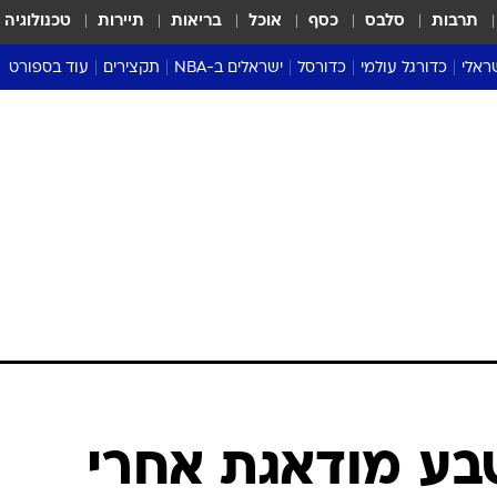
תרבות
סלבס
כסף
אוכל
בריאות
תיירות
טכנולוגיה
ראלי
כדורגל עולמי
כדורסל
ישראלים ב-NBA
תקצירים
עוד בספורט
ליגה אנגלית
ליגת העל
דני אבדיה
מונדיאל 2026
 העל
ליגה ספרדית
דאבל דריבל
NBA
נה
ליגה איטלקית
יורוליג וכדורסל אירופי
טבלאות
ו
ליגה גרמנית
ליגה לאומית
פודקאסטים
ליגה צרפתית
נבחרות ישראל בכדורסל
מסכמים מחזור
שראל
ליגת האלופות
כדורסל נשים
אבא של שבת
ית
הליגה האירופית
מעל הטבעת
דרום אמריקה
סערה בממלכה
טניס
טראש טוק
ספורט אמריקא
בע מודאגת אחרי
פוקר