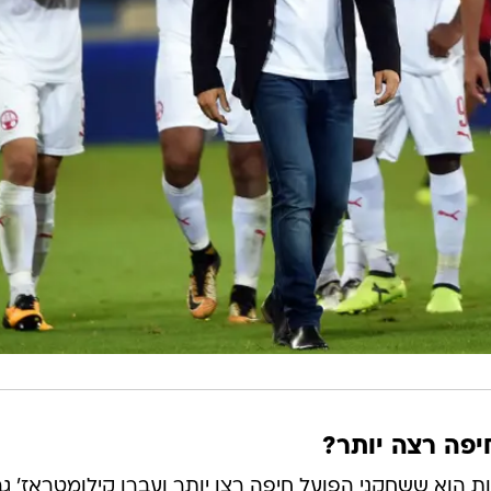
 הוא ששחקני הפועל חיפה רצו יותר ועברו קילומטראז' גב