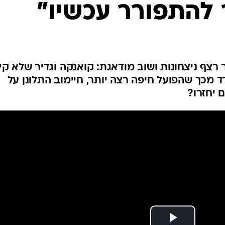
 להתפורר עכשיו"
ענפים נוספים
לוח שידורים
החידה של ספור
ארכיון מדורים
כתבו לנו
רצף ניצחונות ושוב מודאגת: קואנקה וגדיר שלא קי
 מכך שהפועל חיפה רצה יותר, חיימוב התלונן על
 יחזרו?