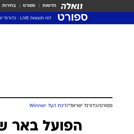
חדשות
ספורט
בחירות
ספורט
לוח תוצאות LIVE
כדורגל יש
ליגת העל Winner
סטט' ליגת
גביע המדי
גביע הטוט
שגרירים
נבחרות י
ליגה לאומ
ליגה א'
ספורט
/
כדורגל ישראלי
/
ליגת העל Winner
הפועל באר ש