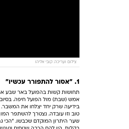
צילום ועריכה: קובי אליהו
1. "אסור להתפורר עכשיו"
אמש (שבת) מול הפועל חיפה. בסיום
בידיעה שרק יחד יצלחו את המשבר. "
טוב וזו עובדה. נצטרך להשתפר המון
שער היתרון המוקדם שכבשו. "הכי גר
בקלות, היו להם הרבה שטחים ונענש