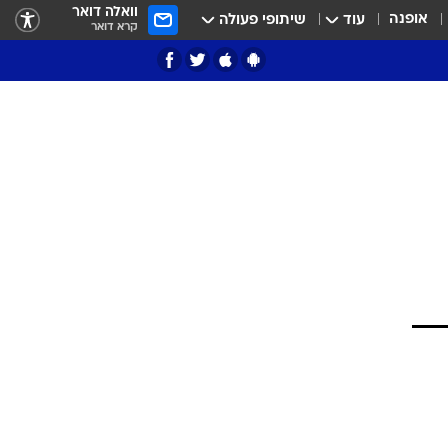
וואלה דואר
אופנה
עוד
שיתופי פעולה
קרא דואר
ציון 3
דאבל דריבל
י