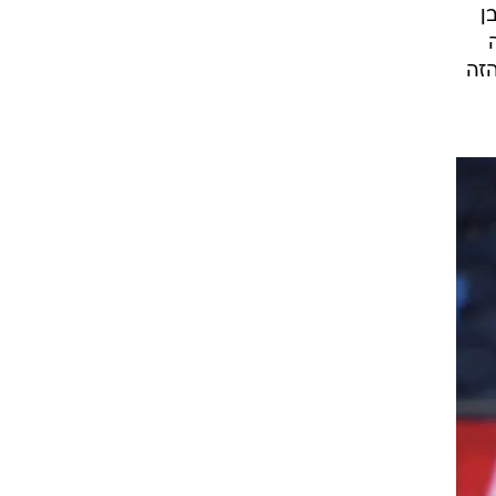
ן
הזה