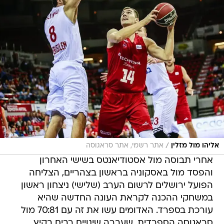
/
אליהו מול מזלין
אתר רשמי, אתר סראגוסה
אחרי תבוסה מול אסטודיאנטס בשישי האחרון
והפסד מול באסקוניה בראשון בצהריים, הצליחה
הפועל ירושלים לרשום הערב (שלישי) ניצחון ראשון
במשחקי ההכנה לקראת העונה החדשה שהיא
עורכת בספרד. האדומים עשו את זה עם 70:81 מול
סראגוסה הספרדית, שעברה שינויים רבים בקיץ