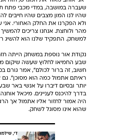
"אני אוהב מאוד את המגרש, הזה אנ
שעברה במושבה, במדי מכבי פתח תקוה,
שהיו לנו המון מצבים שהיו חייבים לה
ולא הפקרנו את החלק האחורי. אני 
מהר ולוחצת. אנחנו צריכים להמשיך כ
למשחק. התפקיד שלנו הוא להשיג רצף
נקודת אור נוספת במשחק הייתה חזר
שבע החמיאו לחלוץ שעשה שיקום מאס
חשוב, זה ברור לכולם", אמר גורם במ
ראיתם אתמול כמה הוא מסוכן". גם 
יותר ובסיום דיברו על אנשי באר שב
בדרך להיכנס לעניינים. מיכאל אוחנ
היה אמור לחזור אליו אתמול אך הרג
שהוא אינו מסוגל לשחק.
די, שילמ