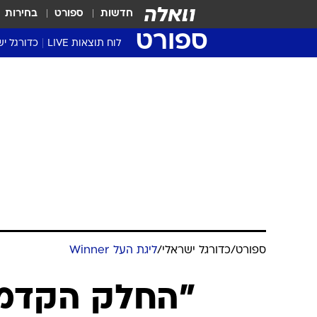
חדשות
ספורט
בחירות
ספורט
לוח תוצאות LIVE
כדורגל יש
ליגת העל Winner
סטט' ליגת
גביע המדי
גביע הטוט
שגרירים
נבחרות י
ליגה לאומ
ליגה א'
ספורט
/
כדורגל ישראלי
/
ליגת העל Winner
"החלק הקדמי 