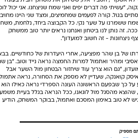
י לא אשקר", הסביר אלו, ששיחק את משחקי הבית בעונה
 "עשיתי פה דברים יפים ואני שמח שניצחנו. אני יכול לומ
סתיים בגול. קורה לפעמים שמחמיצים, ומצד שני היינו מחויבי
שמח ששמרנו על שער נקי. כל הקבוצה ביחד, נלחמת, משח
כה. זה נותן לנו ביטחון ואנחנו נראים יותר טוב ממשחק
 ניצחונות - זה חשוב למועדון".
תו של בן שהר מפציעה, אחרי היעדרות של כחודשיים. בבא
יבי ומהיר ואתמול למרות החמצה נראה נייד וטוב. "בן שח
ועדון, "גם הוא צריך עוד שיחזור הבטחון מול השער אבל
איסק קואנקה, שעדיין לא מספק את הסחורה, נראה אתמול נ
ע על כך שבפעם הראשונה העונה הספרדי נראה כאילו הוא
ה, שהוצא מהסגל מול לוגאנו, ככל הנראה בגלל בעיית משמע
יש לא טוב באימון המסכם ואתמול, בבוקר המשחק, הודיע
תם מספיק