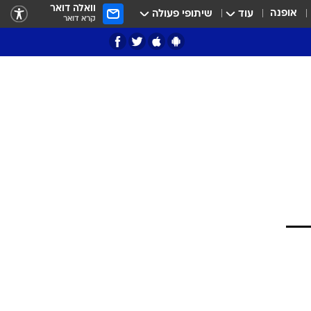
וואלה דואר
אופנה
עוד
שיתופי פעולה
קרא דואר
ציון 3
דאבל דריבל
י