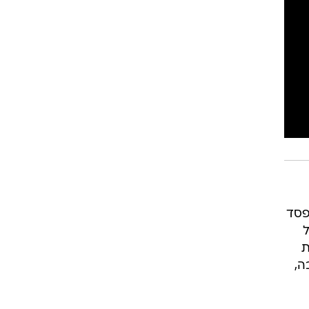
רוגבי וקריקט
גולף
ביליארד
תקצירים
פסד
ל
ת
ה,