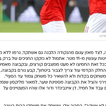
ליהו
 לצד מאזן עגום מהנקודה הלבנה גם אשתקד, גרמו ללא מ
דיבורים על יכולתה של האלופה בבעיטות עונשין מ-11 מטר. אתמול לא נזקקו החניכים של ב
בכל זאת החמיצו לא מעט ממצבים קורצים, ובקבוצה מאמינ
"החלק הקדמי עוד צריך לצבור ביטחון", קבע גורם בקבוצה,
 משחקים בקלות ולא להשאיר כל משחק צמוד עד הסוף".
ירני והציל את הקבוצה מספיגת שער, למאור מליקסון שנמ
עבד אל חמיד, דן איינבינדר ודור אלו שהיו המצטיינים על