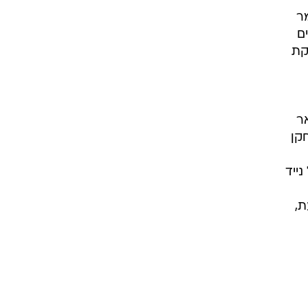
ר
ם
קת
ר
קן
ייד
ת,