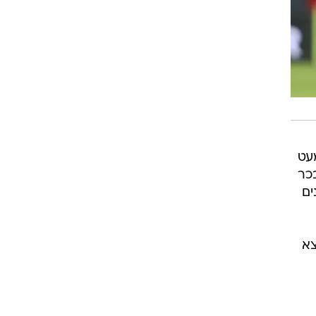
עט
רק בכר
ים
צא