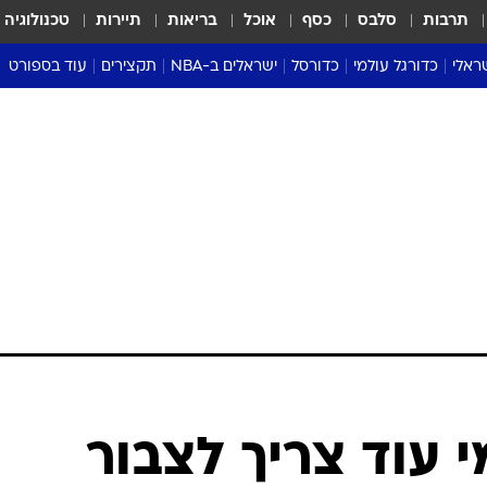
תרבות
סלבס
כסף
אוכל
בריאות
תיירות
טכנולוגיה
ראלי
כדורגל עולמי
כדורסל
ישראלים ב-NBA
תקצירים
עוד בספורט
ליגה אנגלית
ליגת העל
דני אבדיה
מונדיאל 2026
 העל
ליגה ספרדית
דאבל דריבל
NBA
נה
ליגה איטלקית
יורוליג וכדורסל אירופי
טבלאות
ו
ליגה גרמנית
ליגה לאומית
פודקאסטים
ליגה צרפתית
נבחרות ישראל בכדורסל
מסכמים מחזור
שראל
ליגת האלופות
כדורסל נשים
אבא של שבת
ית
הליגה האירופית
מעל הטבעת
דרום אמריקה
סערה בממלכה
טניס
טראש טוק
ספורט אמריקא
עוד צריך לצבור
פוקר