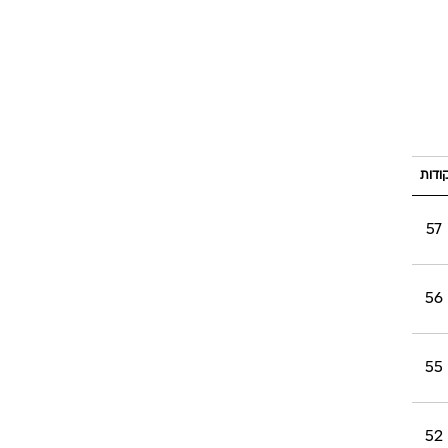
ודות
57
56
55
52