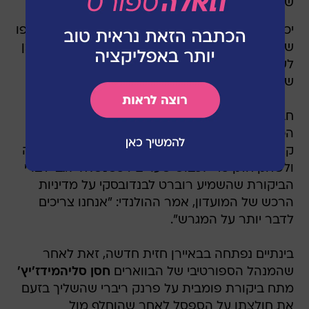
שלי בליגת האלופות.
יכולנו לכבוש עוד שניים או שלושה שערים, אבל בסופו
של דבר הצלחנו להשיג שלוש נקודות. אני תמיד מוכן
לעזור לקבוצה ואני שמח שקיבלתי את ההזדמנות
שלי היום".
חברו
אריאן רובן
הוסיף: "עם כל הכבוד, אחרי
הכרטיס האדום היינו צריכים להביס אותם. לא היה
קצב או מהירות. אנחנו צריכים להראות יותר תשוקה
ולשחק חזק כדי לכבוש שערים". כשנשאל לגבי דברי
הביקורת שהשמיע רוברט לבנדובסקי על מדיניות
הרכש של המועדון, אמר ההולנדי: "אנחנו צריכים
לדבר יותר על המגרש".
בינתיים נפתחה בבאיירן חזית חדשה, זאת לאחר
שהמנהל הספורטיבי של הבווארים
חסן סליהמידז'יץ'
מתח ביקורת פומבית על פרנק ריברי שהשליך בזעם
את חולצתו על הספסל לאחר שהוחלף מול