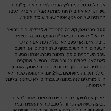
אנדרלכט. סליהמידז'יץ הכריז לאחר האירוע: "ברור
ששחקן לא אוהב להיות מוחלף, אבל הוא צריך לכבד
החלטה של המאמן. אסור שאירוע כזה יחזור".
ססק פברגאס
, קשרה הספרדי של צ'לסי, היה מרוצה
מה-0:6 לרשת קרבאח: "זו הופעה טובה ותוצאה
טובה. אתה אף פעם לא יכול לדעת אם הפרש
השערים יהיה חשוב בסוף שלב הבתים. אני חושב
שכל השחקנים סיפקו תצוגה טובה. אנחנו מגיעים
לאט לאט ליכולת הטובה שלנו. חמישה שחקנים
הוחלפו בהרכב לעומת זה שפתח במשחק האחרון.
יש לנו תשעה משחקים ב-21 יום, זו תקופה קשה. לא
היינו מורגלים לזה בעונה שעברה כי לא שיחקנו בליגת
האלופות".
מאמן אתלטיקו מדריד
דייגו סימאונה
אמר: "ראיתם
קבוצה ששיחקה כדורגל טוב, שהיא האמינה במה
שהיא עושה. ניסינו ללחוץ בקישור, היו לנו שניים או