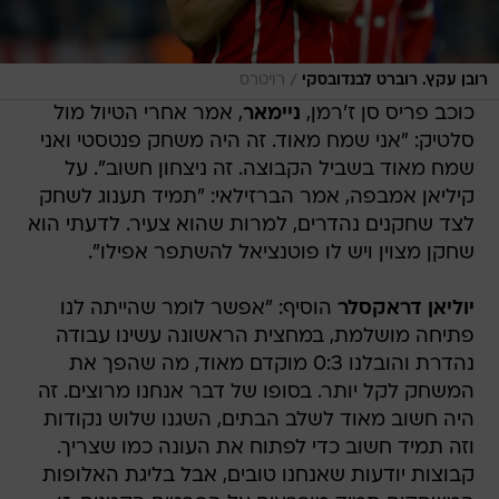
/
רובן עקץ. רוברט לבנדובסקי
רויטרס
כוכב פריס סן ז'רמן,
ניימאר
, אמר אחרי הטיול מול
סלטיק: "אני שמח מאוד. זה היה משחק פנטסטי ואני
שמח מאוד בשביל הקבוצה. זה ניצחון חשוב". על
קיליאן אמבפה, אמר הברזילאי: "תמיד תענוג לשחק
לצד שחקנים נהדרים, למרות שהוא צעיר. לדעתי הוא
שחקן מצוין ויש לו פוטנציאל להשתפר אפילו".
יוליאן דראקסלר
הוסיף: "אפשר לומר שהייתה לנו
פתיחה מושלמת, במחצית הראשונה עשינו עבודה
נהדרת והובלנו 0:3 מוקדם מאוד, מה שהפך את
המשחק לקל יותר. בסופו של דבר אנחנו מרוצים. זה
היה חשוב מאוד לשלב הבתים, השגנו שלוש נקודות
וזה תמיד חשוב כדי לפתוח את העונה כמו שצריך.
קבוצות יודעות שאנחנו טובים, אבל בליגת האלופות