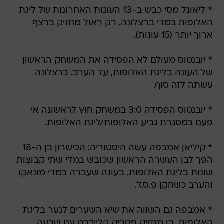
* ליאונל מסי כבש ב-13 העונות האחרונות של ליגת
האלופות במדי ברצלונה. רק ראול מחזיק ברצף
ארוך יותר (15 עונות).
* יובנטוס מעולם לא הפסידה את המשחק הראשון
של העונה בליגת האלופות, עד הערב. ברצלונה
עשתה לזה סוף.
* יובנטוס הפסידה 3:0 במשחק חוץ לראשונה אי
פעם במסגרת גביע האלופות/ליגת האלופות.
* קיליאן אמבפה עשה היסטוריה: הכישרון בן ה-18
הפך לבן העשרה הראשון שכובש במדי שתי קבוצות
שונות בליגת האלופות. בעונה שעברה במדי מונאקו
והערב כשחקן פ.ס.ז'.
* אמבפה גם השווה את שיא השערים לנער בליגת
האלופות, בו מחזיק פטריק קלייברט עם שבעה