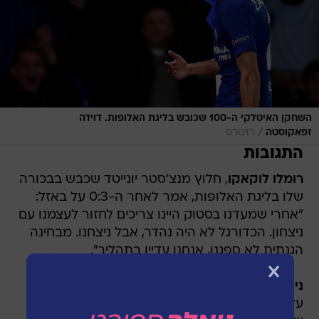
השחקן האיטלקי ה-100 שכובש בליגת האלופות. דוידה
/
זפאקוסטה
רויטרס
התגובות
רומלו לוקאקו
, חלוץ מנצ'סטר יונייטד שכבש בבכורה
שלו בליגת האלופות, אמר לאחר ה-0:3 על באזל:
"אחרי שמעדנו בסטוק היינו צריכים לחזור לעצמנו עם
ניצחון. הכדורגל לא היה נהדר, אבל ניצחנו. מבחינה
הגנתית לא ספגנו, אנחנו עדיין בתהליך".
ניקלאס זולה
, בלם באיירן מינכן, אמר לאחר ה-0:3
על אנדרלכט: "אני שמח מאוד מההופעה הראשונה