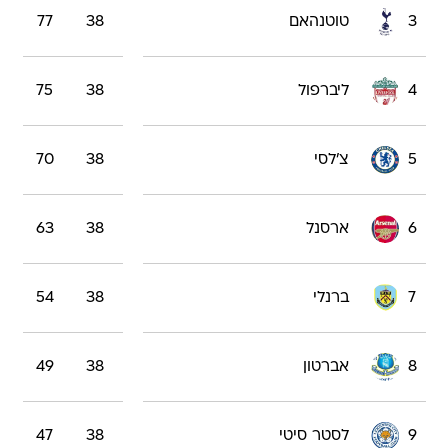
3
טוטנהאם
38
77
4
ליברפול
38
75
5
צ'לסי
38
70
6
ארסנל
38
63
7
ברנלי
38
54
8
אברטון
38
49
9
לסטר סיטי
38
47