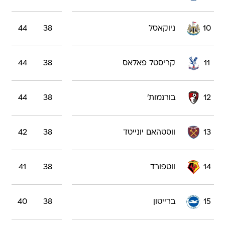
10
ניוקאסל
38
44
11
קריסטל פאלאס
38
44
12
בורנמות'
38
44
13
ווסטהאם יונייטד
38
42
14
ווטפורד
38
41
15
ברייטון
38
40