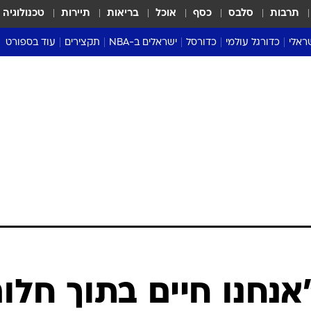
תרבות
סלבס
כסף
אוכל
בריאות
תיירות
טכנולוגיה
ראלי
כדורגל עולמי
כדורסל
ישראלים ב-NBA
תקצירים
עוד בספורט
ליגה אנגלית
ליגת העל
דני אבדיה
מונדיאל 2026
 העל
ליגה ספרדית
דאבל דריבל
NBA
נה
ליגה איטלקית
יורוליג וכדורסל אירופי
טבלאות
ו
ליגה גרמנית
ליגה לאומית
פודקאסטים
ליגה צרפתית
נבחרות ישראל בכדורסל
מסכמים מחזור
שראל
ליגת האלופות
כדורסל נשים
אבא של שבת
ית
הליגה האירופית
מעל הטבעת
דרום אמריקה
סערה בממלכה
טניס
טראש טוק
ספורט אמריקא
אנחנו חיים בתוך חלו
פוקר