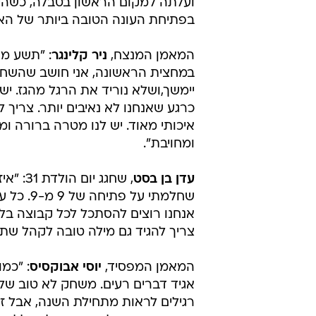
בפתיחת העונה הטובה ביותר של האדומים 
המאמן המנצח,
ניר קלינגר
: "תשע מת
במחצית הראשונה, אני חושב שהשחקני
יימשך,ושלא נוריד את הרגל מהגז. יש
כרגע שאנחנו לא נאיבים יותר. צריך
איכותי מאוד. יש לנו מטרה ברורה ומ
ומחויבת".
עדן בן בסט
, שחגג
שחלמתי ע
אנחנו רוצים להסתכל לכל קבוצה בלבן 
צריך להגיד גם מילה טובה לקהל שתמ
המאמן המפסיד,
יוסי אבוקסיס
: "כמ
אגיד דברים רעים. משחק לא טוב שלנ
רגילים לראות מתחילת השנה, אבל ז