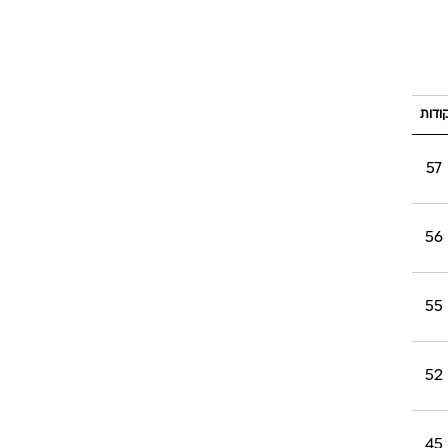
ודות
57
56
55
52
45