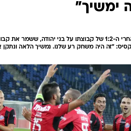
ה ימשיך"
ענפים נוספים
לוח שידורים
החידה של ספור
ארכיון מדורים
כתבו לנו
חלוץ הפועל חיפה היה מאושר אחרי ה-1:2 של קבוצתו על בני יהודה, ששמר את 
קסיס: "זה היה משחק רע שלנו. נמשיך הלאה ונתקן 