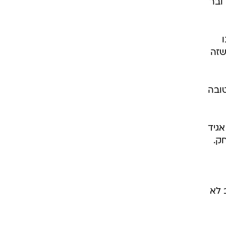
ת מ-9 אפשריות. מדובר
שזה
טובה
 אגיד
שחק.
 לא