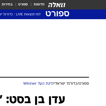
חדשות
ספורט
בחירות
ספורט
לוח תוצאות LIVE
כדורגל יש
ליגת העל Winner
סטט' ליגת
גביע המדי
גביע הטוט
שגרירים
נבחרות י
ליגה לאומ
ליגה א'
ספורט
/
כדורגל ישראלי
/
ליגת העל Winner
עדן בן בסט: "