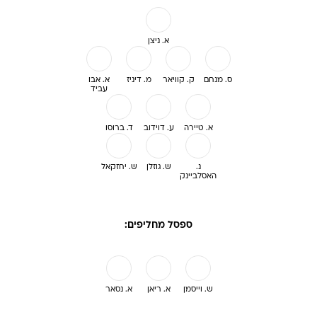
א. ניצן
ס. מנחם
ק. קוויאר
מ. דיניז
א. אבו
עביד
א. טיירה
ע. דוידוב
ד. ברוסו
נ.
ש. גוזלן
ש. יחזקאל
האסלביינק
ספסל מחליפים:
ש. וייסמן
א. ריאן
א. נסאר