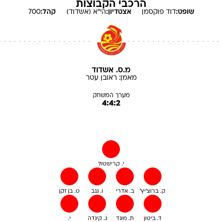
הרכבי הקבוצות
שופט:
דוד
פוקסמן
אצטדיון:
הי"א (אשדוד)
קהל:
700
מ.ס. אשדוד
מאמן:
ראובן
עטר
מערך המשחק
4:4:2
י. קרישטול
ק. ברוצ'יץ'
ב. אדרי
ו. גנב
ט. בן זקן
ד. ביטון
ת. מונד
ג. קינדה
י.