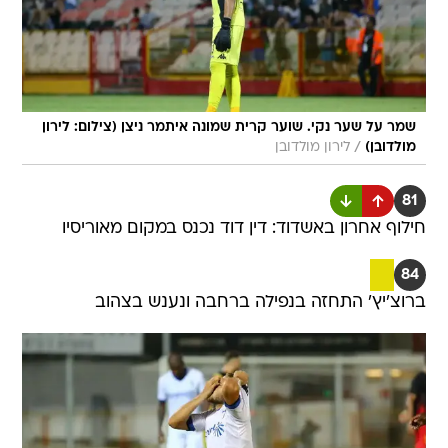
שמר על שער נקי. שוער קרית שמונה איתמר ניצן (צילום: לירון
/
מולדובן)
לירון מולדובן
81
חילוף אחרון באשדוד: דין דוד נכנס במקום מאוריסיו
84
ברוצ'יץ' התחזה בנפילה ברחבה ונענש בצהוב