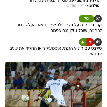
גדי קינדה מנסה ליזום מהלך התקפי (צילום: לירון
/
מולדובן)
לירון מולדובן
57
גול
קרית שמונה עלתה ל-0:1. אמיר נסאר העלה כדור
לרחבה, שובל גוזלן נגח פנימה
61
סילבס עם חילוץ הגנתי. איסמעיל ריאן החליף את שגיב
יחזקאל