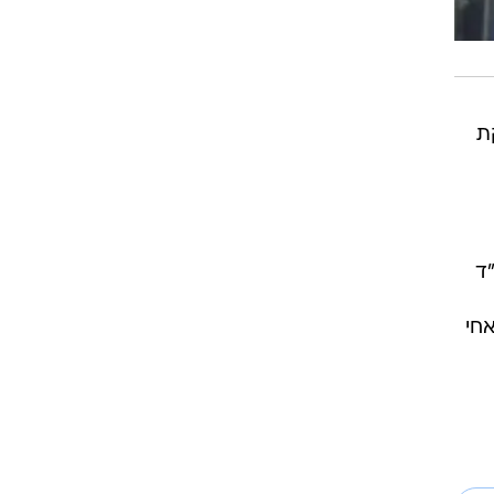
רוגבי וקריקט
גולף
ביליארד
תקצירים
ת
ד
חי