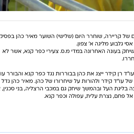
ורים של קריירה, שוחרר היום (שלישי) השוער מאיר כהן בפסיק
סי גלבוע מליגה א' צפון.
11 של כהן, אשר שיחק בעונה האחרונה במדי מ.ס. צעירי כפר קנא, אשר לא
ררו.
"ד רן קידר ייצג את כהן בבוררות נגד כפר קנא והבורר עו"
ל עו"ד קידר ולהורות על שיחרורו של כהן. מאיר כהן גדל
 בליגת העל ובהמשך שיחק גם במכבי הרצליה, בני סכנין, א
 אל פחם, נצרת עלית, עפולה וכפר קנא.