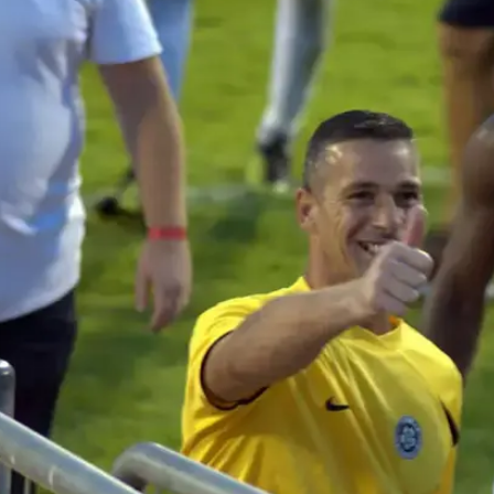
ענפים נוספים
לוח שידורים
החידה של ספור
ארכיון מדורים
כתבו לנו