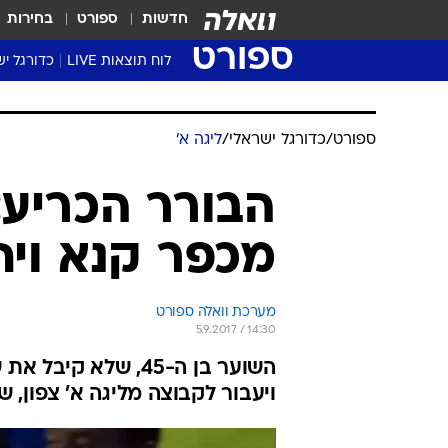
חדשות
ספורט
בחירות
ספורט
לוח תוצאות LIVE
כדורגל יש
ליגת העל Winner
סטט' ליגת
ספורט
/
כדורגל ישראלי
/
ליגה א'
גביע המדי
גביע הטוט
הבורר הכריע:
שגרירים
מכפר קנא ויח
נבחרות י
ליגה לאומ
ליגה א'
מערכת וואלה ספורט
5.9.2017 / 14:30
השוער בן ה-45, של
ויעבור לקבוצה מליגה א' צפון, שתהיה המו