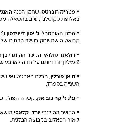
*
פטריק רוברטס
באלופת סקוטלנד, שוב בהשאלה ממנ
* המגן האוסטרלי
ג'ייסון דייוידסון
קרואטיה שתשחק בשלב הבתים של הל
*
רולאנד סולואי
2 מיליון יורו וחתם על חוזה לארבע שנים.
*
חואן פורלין
, הבלם הארגנטינאי של
השנייה בספרד.
*
גז'גוז' קריכוביאק
, קשרה הפולני של
* הקשר ההולנדי
יורדי קלאסי
הושאל 
ליאור רפאלוב בקבוצה הבלגית.