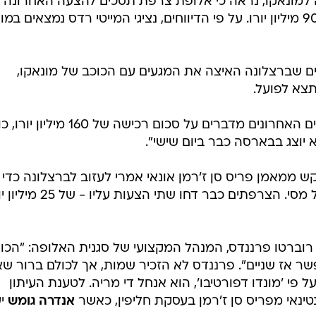
למונאקו, נראה כי אלופת צרפת תסכים להצעה האחרונה 
, בסך 90 מיליון יורו. על פי הדיווחים, נציגי המייטי רדס נמצאים במ
ים שברצלונה האיצה את המגעים עם הכוכב של מונאקו,
צא לפועל.
* אשר לפיליפה קוטיניו עצמו, הדיווחים האחרונים מדברים על סכום רכישה של 160 
א יוצג בבארסה כבר ביום שישי".
ש ממאמן פריס סן ז'רמן אונאי אמרי לעזוב לברצלונה כדי
לשתף פעולה עם חברו הקרוב ליאונל מסי. הצרפתים כבר דחו שתי הצעות עלי
וברטו פרננדס, המנהל המקצועי של סגנית האלופה: "הכוו
ר אז שניים". פרננדס לא הזכיר שמות, אך לכולם ברור ש
ל פי 'מונדו דפורטיבו', הוא אנחל די מריה. לטענת העיתון
ינאי מפריס סן ז'רמן בעסקת חליפין, כאשר
אנדרה גומש
י