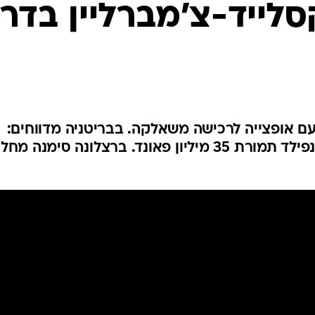
ענפים נוספים
סלייד-צ'מברליין בדר
לוח שידורים
החידה של ספור
ארכיון מדורים
כתבו לנו
 אופצייה לרכישה משאלקה. בבריטניה מדווחים:
הקשר דחה את צ'לסי ויעבור לאנפילד תמורת 35 מיליון פאונד. ברצלונה סימנה מ