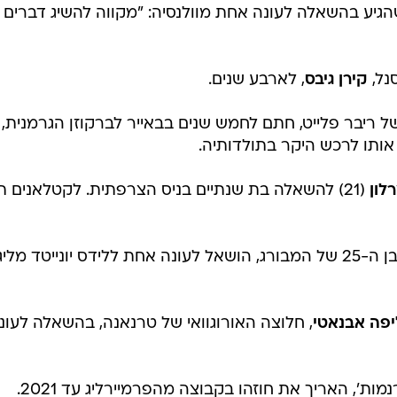
הגיע בהשאלה לעונה אחת מוולנסיה: "מקווה להשיג דברים
נל,
קירן גיבס
, לארבע שנים.
הסקורר בן ה-25 של ריבר פלייט, חתם לחמש שנים בבאייר לברקוזן הגרמנית,
לון
(21) להשאלה בת שנתיים בניס הצרפתית. לקטלאנים ת
, חלוצה הגרמני בן ה-25 של המבורג, הושאל לעונה אחת ללידס יונייטד מלי
פה אבנאטי
, חלוצה האורוגוואי של טרנאנה, בהשאלה לעונ
ות', האריך את חוזהו בקבוצה מהפרמיירליג עד 2021.