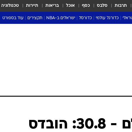
תרבות
סלבס
כסף
אוכל
בריאות
תיירות
טכנולוגיה
ראלי
כדורגל עולמי
כדורסל
ישראלים ב-NBA
תקצירים
עוד בספורט
ליגה אנגלית
ליגת העל
דני אבדיה
מונדיאל 2026
 העל
ליגה ספרדית
דאבל דריבל
NBA
נה
ליגה איטלקית
יורוליג וכדורסל אירופי
טבלאות
ו
ליגה גרמנית
ליגה לאומית
פודקאסטים
ליגה צרפתית
נבחרות ישראל בכדורסל
מסכמים מחזור
שראל
ליגת האלופות
כדורסל נשים
אבא של שבת
ית
הליגה האירופית
מעל הטבעת
דרום אמריקה
סערה בממלכה
טניס
טראש טוק
ספורט אמריקא
העברות בעולם - 30.8: הובדס
פוקר