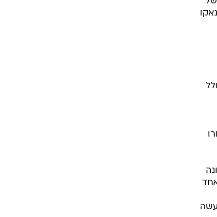
של
ונאקו
מיליון יורו, כולל
ו - של 25 מיליון יורו
נה
אחד
עשה