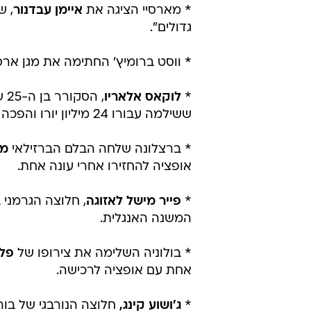
* מארסיי הציגה את
איימן עבדנור
, ש
גדולים".
* ווסט ברומיץ' החתימה את מגן ארס
*
לוקאס אלאריו
, 
ששילמה עבורו 24 מיליון יורו והפכה אותו לרכש היקר בתולדותיה.
* ברצלונה שלחה הבלם הברזילאי
מר
אופציה להחזירו אחרי עונה אחת.
*
פייר מישל לאזוגה
המשנה האנגלית.
* בולוניה השלימה את צירופו של
פלי
אחת עם אופציה לרכישה.
*
ג'ושוע קינג,
חלוצה הנורבגי של בורנמ