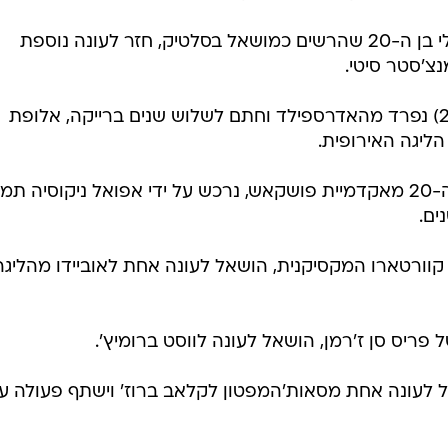
, שחקן הכנף האנגלי בן ה-20 שהרשים כמושאל בסלטיק, חזר לעונה נוספת
צ'סטר סיטי.
(26) נפרד מהאדרספילד וחתם לשלוש שנים ברייקה, אלופת
יגה האירופית.
, הקשר ההונגרי בן ה-20 מאקדמיית פושקאש, נרכש על ידי אפואל ניקוסיה ת
 קוורטארו המקסיקנית, הושאל לעונה אחת לאוביידו מהליגה
 פריס סן ז'רמן, הושאל לעונה לווסט ברומיץ'.
לעונה אחת מסאות'המפטון לקלאב ברוז' וישתף פעולה ע