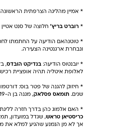
* אמיין מהליגה הצרפתית הראשונ
*
רוברט בריץ'
חלוצה של סנט אטיין 
* טוטנהאם הודיעה על החתמתו לח
ונבחרת ארגנטינה הצעירה.
* יובנטוס הודיעה:
בנדיקט הובדס
לאלופת איטליה תהיה אופציית רכישה על הגרמנ
* חיזוק להגנה של פטר בוס: דורטמו
שנים.
תומאס פסלאק
, מגנה בן ה-19 של דורטמונד, יעשה את הדרך ההפוכה בהשאלה לשנתיים.
* האם אלמוג כהן בדרך חזרה לליג
כריסטיאן טראש
אך לא מן הנמנע שהגיע למלא את מק