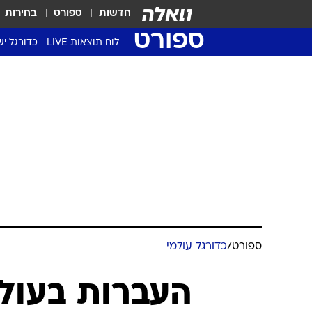
חדשות
ספורט
בחירות
ספורט
לוח תוצאות LIVE
כדורגל יש
ליגת העל Winner
סטט' ליגת
גביע המדי
גביע הטוט
שגרירים
נבחרות י
ליגה לאומ
ליגה א'
ספורט
/
כדורגל עולמי