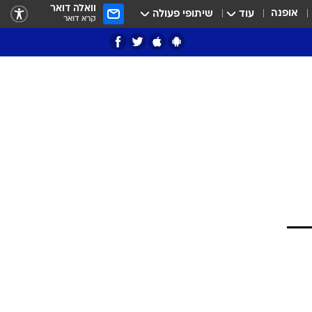
וואלה דואר
אופנה
עוד
שיתופי פעולה
קרא דואר
ציון 3
דאבל דריבל
י