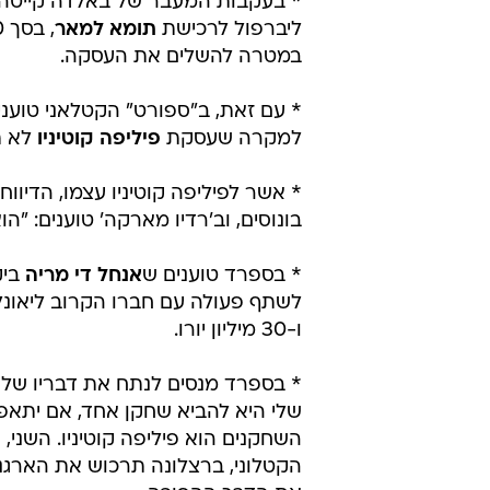
* בעקבות המעבר של באלדה קייטה 
ליברפול לרכישת
תומא למאר
במטרה להשלים את העסקה.
* עם זאת, ב"ספורט" הקטלאני טוענ
למקרה שעסקת
פיליפה קוטיניו
לא ת
בונוסים, וב'רדיו מארקה' טוענים: "הו
* בספרד טוענים ש
אנחל די מריה
ביק
ו-30 מיליון יורו.
* בספרד מנסים לנתח את דבריו של ר
שלי היא להביא שחקן אחד, אם יתאפש
השחקנים הוא פיליפה קוטיניו. השני, ע
הקטלוני, ברצלונה תרכוש את הארגנט