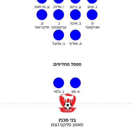
ג. שיש
ע. ביטון
י. אליהו
ע. פרחאת
פ.
ב. איבה
ג.
ע.
אונייקאצ'י
קניקובסקי
אלקרינאוי
פ. מוליץ'
ב. אז'ובל
ספסל מחליפים:
א. סם
נ. בלאי
בני סכנין
מאמן:
פליקס
נעים