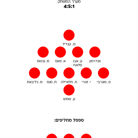
מערך המשחק
4:5:1
מ. קנדיל
וונדרסון
ע. אבו
א. פאס
מ. גנטוס
סלאח
פ. מוגרבי
י. זגורי
ח. חלאיילה
ת. סגס
מ. כליבאת
ע. שמש
ספסל מחליפים: