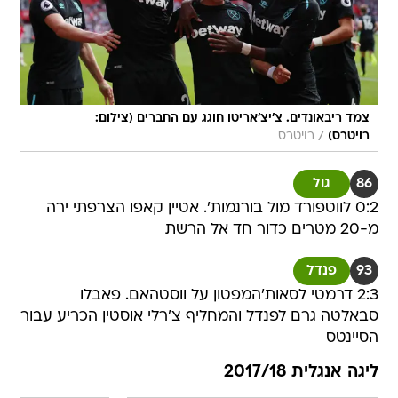
צמד ריבאונדים. צ'יצ'אריטו חוגג עם החברים (צילום:
/
רויטרס)
רויטרס
86
גול
0:2 לווטפורד מול בורנמות'. אטיין קאפו הצרפתי ירה
מ-20 מטרים כדור חד אל הרשת
93
פנדל
2:3 דרמטי לסאות'המפטון על ווסטהאם. פאבלו
סבאלטה גרם לפנדל והמחליף צ'רלי אוסטין הכריע עבור
הסיינטס
ליגה אנגלית 2017/18