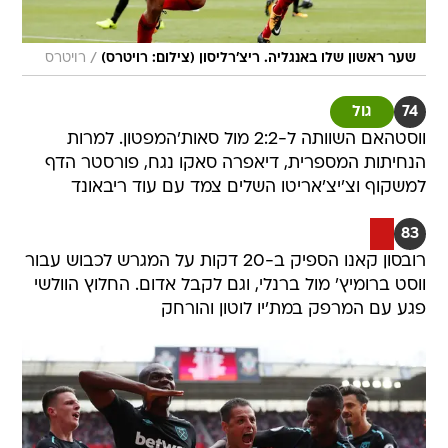
/
שער ראשון שלו באנגליה. ריצ'רליסון (צילום: רויטרס)
רויטרס
74
גול
ווסטהאם השוותה ל-2:2 מול סאות'המפטון. למרות
הנחיתות המספרית, דיאפרה סאקו נגח, פורסטר הדף
למשקוף וצ'יצ'אריטו השלים צמד עם עוד ריבאונד
83
רובסון קאנו הספיק ב-20 דקות על המגרש לכבוש עבור
ווסט ברומיץ' מול ברנלי, וגם לקבל אדום. החלוץ הוולשי
פגע עם המרפק במת'יו לוטון והורחק