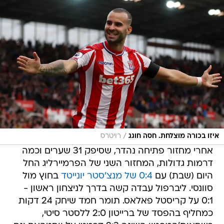
/
איזו בכורה מוצלחת. חסה חוגג
רויטרס
אחרי מחזור פתיחה נהדר, שסיפק 31 שערים וכמה
דרמות גדולות, המחזור השני של הפרמיירליג החל
היום (שבת) עם
0:4 של מנצ'סטר יונייטד
בחוץ מול
סוונסי. ליברפול עבדה קשה בדרך לניצחון ראשון -
0:1 על קריסטל פאלאס. תומר חמד שיחק 24 דקות
כמחליף בהפסד של ברייטון 2:0 ללסטר סיטי,