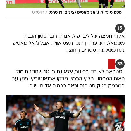
/
פספוס גדול. ג'ואל מאטיפ (צילום: רויטרס)
רויטרס
15
איזו החמצה של ליברפול. אנדרו רוברטסון הגביה
משמאל, השוער ויין הנסי תפס אוויר, אבל ג'ואל מאטיפ
נגח משלושה מטרים החוצה
33
ווסטהאם לא רק בפיגור, אלא גם ב-10 שחקנים מול
סאות'המפטון. חלוץ הרכש מרקו ארנאוטוביץ' פגע עם
המרפק בג'ק סטיבנס וראה כרטיס אדום ישיר