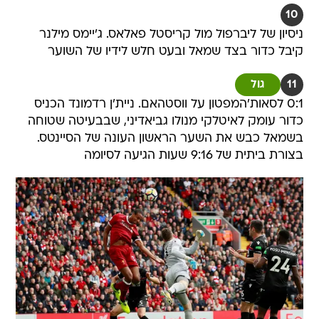
10
ניסיון של ליברפול מול קריסטל פאלאס. ג'יימס מילנר
קיבל כדור בצד שמאל ובעט חלש לידיו של השוער
11
גול
0:1 לסאות'המפטון על ווסטהאם. ניית'ן רדמונד הכניס
כדור עומק לאיטלקי מנולו גביאדיני, שבבעיטה שטוחה
בשמאל כבש את השער הראשון העונה של הסיינטס.
בצורת ביתית של 9:16 שעות הגיעה לסיומה