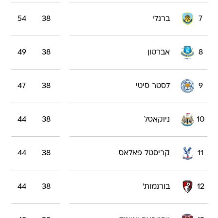
7
ברנלי
38
54
8
אברטון
38
49
9
לסטר סיטי
38
47
10
ניוקאסל
38
44
11
קריסטל פאלאס
38
44
12
בורנמות'
38
44