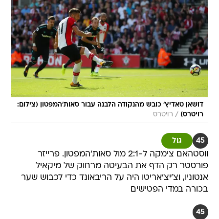
דושאן טאדיץ' כובש מהנקודה הלבנה עבור סאות'המפטון (צילום:
/
רויטרס)
רויטרס
45
גול
ווסטהאם צימקה ל-2:1 מול סאות'המפטון. פרייזר
פורסטר רק הדף את הבעיטה מרחוק של מיקאיל
אנטוניו, וצ'יצ'אריטו היה על הריבאונד כדי לכבוש שער
בכורה במדי הפטישים
45