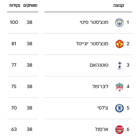
קבוצה
משחקים
נקודות
1
מנצ'סטר סיטי
38
100
2
מנצ'סטר יונייטד
38
81
3
טוטנהאם
38
77
4
ליברפול
38
75
5
צ'לסי
38
70
6
ארסנל
38
63