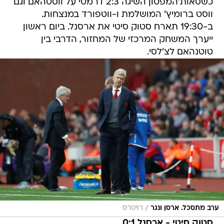
כשסאות'המפטון השיגה 2:3 דרמטי על ווסטהאם וגם
ווסט ברומיץ' המושלמת ו-ווטפורד במנצחות.
ב-19:30 תארח סטוק סיטי את ארסנל. ביום ראשון
ייערך המשחק המרכזי של המחזור, הדרבי בין
טוטנהאם לצ'לסי.
/
ערב מתסכל. ארסן ונגר
רויטרס
סטוק סיטי - ארסנל 0:1