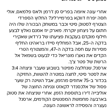
אחרי עונה איומה בפריס סן ז'רמן ולאס פלמאס, אולי
חסה יפרח דווקא בפרמיירליג? החלוץ הספרדי
הצטרף לסטוק סיטי וכבר במשחק הבכורה שלו היה
חתום על ניצחון יוקרתי. מארק יוז אמנם נאלץ לבצע
חילוף מוקדם בעקבות פציעתו של ג'רדאן שאקירי
בדקה ה-25, אבל המחליף סיידו בראהינו החליף
מסירות עם חסה בדקה ה-47, והמצטרף הטרי
הקדים את נאצ'ו מונריאל כדי לבעוט בשמאל אל
הרשת של פטר צ'ך.
ארסנל, שנחלצה מפיגור בשבוע שעבר וניצחה 3:4
את לסטר סיטי, לחצה במטרה להשוות, החזיקה
בכדור ב-75 אחוזים מהזמן, אבל השיגה רק שער
פסול של אלכסנדר לקאזט ונגיחה החוצה של
אוליבייה ז'ירו בתוספת הזמן. אחרי שניצחה את סטוק
בארבעה מחמשת המפגשים הקודמים, ארסנל
נעצרה והפסידה לראשונה העונה.