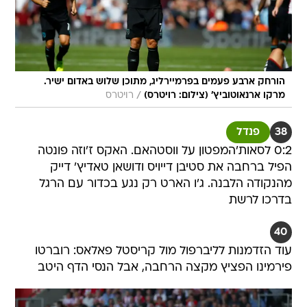
הורחק ארבע פעמים בפרמיירליג, מתוכן שלוש באדום ישיר.
/
מרקו ארנאוטוביץ' (צילום: רויטרס)
רויטרס
38
פנדל
0:2 לסאות'המפטון על ווסטהאם. האקס ז'וזה פונטה
הפיל ברחבה את סטיבן דייויס ודושאן טאדיץ' דייק
מהנקודה הלבנה. ג'ו הארט רק נגע בכדור עם הרגל
בדרכו לרשת
40
עוד הזדמנות לליברפול מול קריסטל פאלאס: רוברטו
פירמינו הפציץ מקצה הרחבה, אבל הנסי הדף היטב