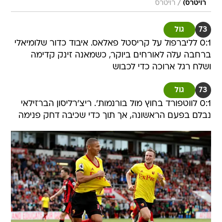
/
רויטרס)
רויטרס
73
גול
0:1 לליברפול על קריסטל פאלאס. איבוד כדור שלומיאלי
ברחבה עלה לאורחים ביוקר, כשמאנה זינק קדימה
ושלח רגל ארוכה כדי לכבוש
73
גול
0:1 לווטפורד בחוץ מול בורנמות'. ריצ'רליסון הברזילאי
נבלם בפעם הראשונה, אך תוך כדי שכיבה דחק פנימה