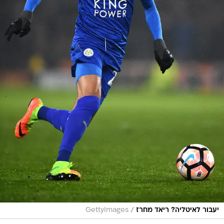
/
יעבור לאיטליה? ריאד מחרז
GettyImages