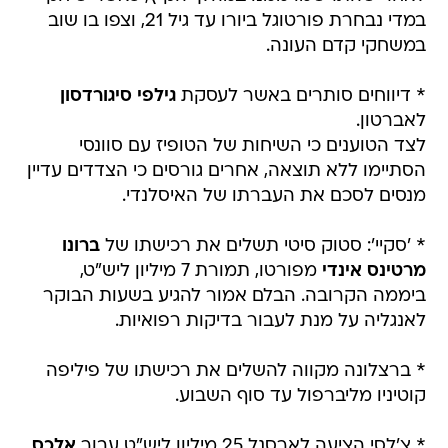
במדי נבחרת פורטוגל ביורו עד גיל 21, וצפו בו שוב
במשחקי קדם העונה.
* דיווחים סותרים באשר לעסקת
גילפי סיגורדסון
לאברטון.
לצד הטוענים כי השיחות של הטופיז עם סוונסי
הסתיימו ללא תוצאה, אחרים גורסים כי הצדדים עדיין
מנסים לסכם את העברתו של האיסלנדי.
* 'סקיי': סטוק סיטי תשלים את רכישתו של
ברונו
מרטינס אינדי
מפורטו, תמורת 7 מיליון ליש"ט,
ביממה הקרובה. הבלם אמור להגיע בשעות הבוקר
לאנגליה על מנת לעבור בדיקות רפואיות.
* ברצלונה מקווה להשלים את רכישתו של פיליפה
קוטיניו מליברפול עד סוף השבוע.
* צ'לסי הציעה לארסנל 25 מיליון ליש"ט עבור
אלכס