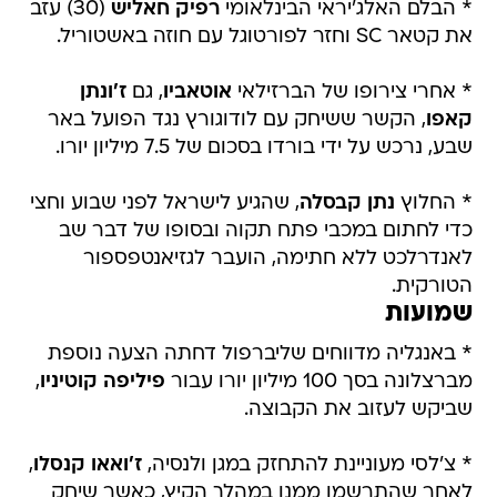
* הבלם האלג'יראי הבינלאומי
רפיק חאליש
(30) עזב
את קטאר SC וחזר לפורטוגל עם חוזה באשטוריל.
* אחרי צירופו של הברזילאי
אוטאביו
, גם
ז'ונתן
קאפו
, הקשר ששיחק עם לודוגורץ נגד הפועל באר
שבע, נרכש על ידי בורדו בסכום של 7.5 מיליון יורו.
* החלוץ
נתן קבסלה
, שהגיע לישראל לפני שבוע וחצי
כדי לחתום במכבי פתח תקוה ובסופו של דבר שב
לאנדרלכט ללא חתימה, הועבר לגזיאנטפספור
הטורקית.
שמועות
* באנגליה מדווחים שליברפול דחתה הצעה נוספת
מברצלונה בסך 100 מיליון יורו עבור
פיליפה קוטיניו
,
שביקש לעזוב את הקבוצה.
* צ'לסי מעוניינת להתחזק במגן ולנסיה,
ז'ואאו קנסלו
,
לאחר שהתרשמו ממנו במהלך הקיץ, כאשר שיחק