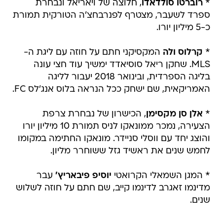
*
רוברטו סולדאדו
, חלוצה של ויאריאל ונבחרת
ספרד לשעבר, מצטרף לפנרבחצ'ה הטורקית תמורת
כ-5 מיליון יורו.
*
קרלוס ולה
המקסיקני חתם על חוזה עם ליגת ה-
MLS. שחקן ריאל סוסיאדד ימשיך עוד חצי עונה
בליגה הספרדית, ובינואר 2018 יעבור לליגה
האמריקאית, שם ישחק ככל הנראה בלוס אנג'לס FC.
*
אלן סן מקסימן
, הכישרון של נבחרת צרפת
הצעירה, נמכר ממונאקו לניס תמורת 10 מיליון יורו
והוצג יחד עם ווסלי סניידר. מונאקו החתימה במקומו
לחמש שנים את ראשיד גזל ששוחרר מליון.
* המגן השמאלי הקרואטי
יוסיפ פיבאריץ'
עבר
מדינמו זאגרב לדינמו קייב, שם חתם על חוזה לשלוש
שנים.