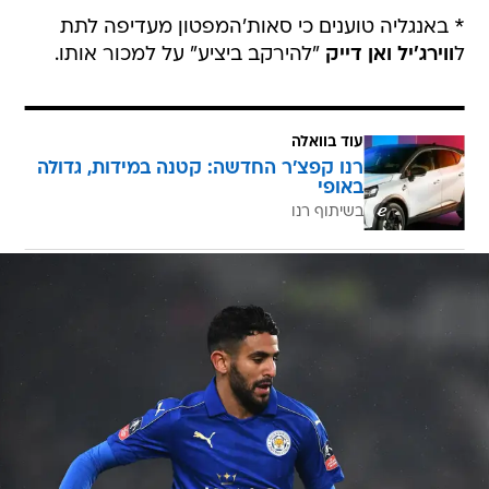
* באנגליה טוענים כי סאות'המפטון מעדיפה לתת
ל
ווירג'יל ואן דייק
"להירקב ביציע" על למכור אותו.
עוד בוואלה
רנו קפצ'ר החדשה: קטנה במידות, גדולה
באופי
בשיתוף רנו