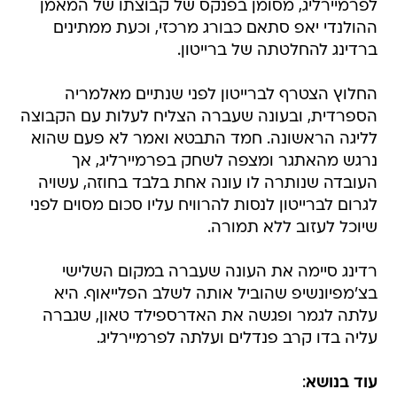
לפרמיירליג, מסומן בפנקס של קבוצתו של המאמן
ההולנדי יאפ סתאם כבורג מרכזי, וכעת ממתינים
ברדינג להחלטתה של ברייטון.
החלוץ הצטרף לברייטון לפני שנתיים מאלמריה
הספרדית, ובעונה שעברה הצליח לעלות עם הקבוצה
לליגה הראשונה. חמד התבטא ואמר לא פעם שהוא
נרגש מהאתגר ומצפה לשחק בפרמיירליג, אך
העובדה שנותרה לו עונה אחת בלבד בחוזה, עשויה
לגרום לברייטון לנסות להרוויח עליו סכום מסוים לפני
שיוכל לעזוב ללא תמורה.
רדינג סיימה את העונה שעברה במקום השלישי
בצ'מפיונשיפ שהוביל אותה לשלב הפלייאוף. היא
עלתה לגמר ופגשה את האדרספילד טאון, שגברה
עליה בדו קרב פנדלים ועלתה לפרמיירליג.
עוד בנושא
: