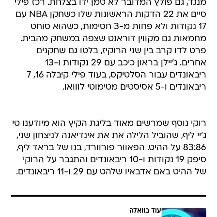
מנגד, גם פולץ המדובר לא טמן ידו בצלחת. רכז פילי
סיים את 22 הדקות הראשונות שלו כשחקן NBA עם
17 נקודות ולא פחות מ-3 חסימות, כשהוא סוחט
מחמאות גם מקווין דוראנט שצפה במשחק מהבית.
פרט לדו קרב בין שני הרוקיז, בלטו גם שחקנים
אחרים. ג'יילן בראון כיכב עם 29 נקודות ו-13
ריבאונדים עבור הסלטיקס, בעוד פילי קיבלה 16, 7
ריבאונדים ו-5 אסיסטים מטימוטי לווואו.
רוקי נוסף שמרשים מאוד בליגת הקיץ הוא מיודענו טי
ג'יי ליף, שהוביל הלילה את את אינדיאנה לניצחון שני,
83:86 על ההיט. הפאוור פורוורד, בנו של בראד ליף,
סיפק 19 נקודות ו-10 ריבאונדים והתגבר על הרוקי
של ההיט באם אדבאיו שלהט עם 29 ו-11 ריבאונדים.
עוד בוואלה