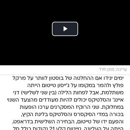
עריכה: מתן חדד
ימים יגידו אם ההחלטה של בוסטון לוותר על מרקל
פולץ ולהמר במקומו על ג'ייסון טייטום הייתה
משתלמת, אבל לפחות הלילה (בין שני לשלישי) דני
איינג' והסלטיקס יכולים להיות מעודדים מהצעד השנוי
במחלוקת. שני הרוקיז המסקרנים ערכו הופעות
בכורה במדי הסיקסרס והסלטיקס בליגת הקיץ,
והפעם ידו של טייטום, הבחירה השלישית בדראפט,
הייתה על העליונה. טייטום קלע 21 נקודות כולל סל