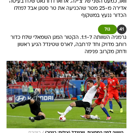
וואו, כמעט השני של צ'ילה. אדוארדו ורגאס שלח בעיטה
אדירה מ-25 מטר שהכניעה את טר סטגן אבל למזלו
הכדור ננעץ במשקוף
41
גול
גרמניה השוותה ל-1:1. הקטור המגן השמאלי שלח כדור
רוחב מדויק וחד לרחבה, לארס שטינדל הגיע ראשון
ודחק מקרוב פנימה
/
השווה לפני המחצית. שטינדל (צילום: רויטר)
רויטרס