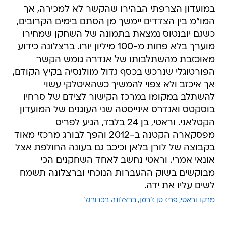
במועדון הצרפתי הבהירו שהקשר לא למכירה, אך
המו"מ בין הצדדים יימשך מן הסתם בימים הקרובים,
כשגם יובנטוס נמצאת בתמונה של השחקן שמחירו
מוערך בלא פחות מ-100 מיליון יורו. ברצלונה כידוע
מאוכזבת מהשתלבותו של אנדרה גומש הקשר
הפורטוגלי שנרכש בכסף גדול מוולנסיה בקיץ הקודם,
אך איכזב ולא צפוי להמשיך כשהאיטלקי עשוי
להשתלב במקומו במרכז הקישור לצידם של סרחיו
בוסקטס ואנדרס אינייסטה שני העוגנים של המועדון
הקטלאני. וראטי, בן 24 בלבד, הגיע לפריס
מפסקארה הקטנה ב-2012 והפך לבורג מרכזי מאוד
בקבוצה של לורן בלאן וכיכב גם בעונה החולפת אצל
אונאי אמרי. וראטי נחשב לאחד השחקנים הכי
מבוקשים בשוק ההעברות הנוכחי וברצלונה תשמח
לשים עליו את ידה.
מרקו וראטי
פריז סן ז'רמן
ברצלונה בכדורגל