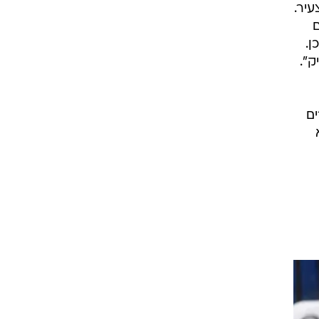
יר.
ם
ן.
ים