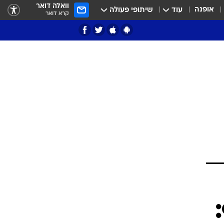
וואלה דואר
אופנה
עוד
שיתופי פעולה
קרא דואר
ציון 3
דאבל דריבל
י