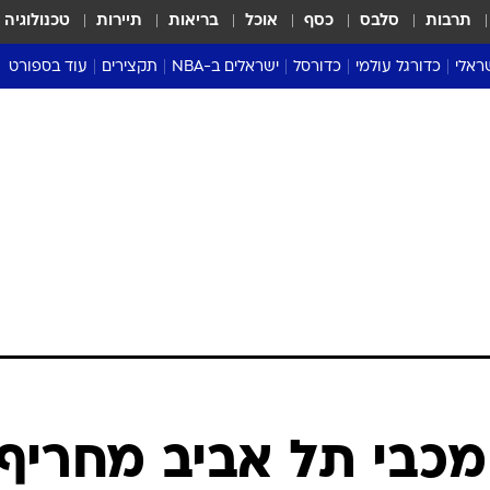
תרבות
סלבס
כסף
אוכל
בריאות
תיירות
טכנולוגיה
ראלי
כדורגל עולמי
כדורסל
ישראלים ב-NBA
תקצירים
עוד בספורט
ליגה אנגלית
ליגת העל
דני אבדיה
מונדיאל 2026
 העל
ליגה ספרדית
דאבל דריבל
NBA
נה
ליגה איטלקית
יורוליג וכדורסל אירופי
טבלאות
ו
ליגה גרמנית
ליגה לאומית
פודקאסטים
ליגה צרפתית
נבחרות ישראל בכדורסל
מסכמים מחזור
שראל
ליגת האלופות
כדורסל נשים
אבא של שבת
ית
הליגה האירופית
מעל הטבעת
דרום אמריקה
סערה בממלכה
טניס
טראש טוק
ספורט אמריקא
כבי תל אביב מחריף:
פוקר