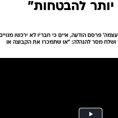
יותר להבטחות"
ענפים נוספים
לוח שידורים
החידה של ספור
ארכיון מדורים
כתבו לנו
מה' פרסם הודעה, איים כי חבריו לא ירכשו מנויים
יץ ושלח מסר להנהלה: "או שתמכרו את הקבוצה או