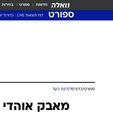
חדשות
ספורט
בחירות
ספורט
לוח תוצאות LIVE
כדורגל יש
ליגת העל Winner
סטט' ליגת
גביע המדי
גביע הטוט
שגרירים
נבחרות י
ליגה לאומ
ליגה א'
ספורט
/
כדורסל
/
ליגת העל
מאבק אוהדי מ