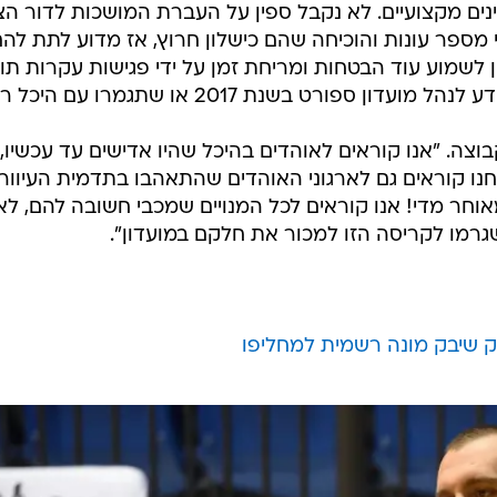
ים מקצועיים. לא נקבל ספין על העברת המושכות לדור הצע
מספר עונות והוכיחה שהם כישלון חרוץ, אז מדוע לתת לה
ון לשמוע עוד הבטחות ומריחת זמן על ידי פגישות עקרות תוכ
פורט בשנת 2017 או שתגמרו עם היכל ריק".
בוצה. "אנו קוראים לאוהדים בהיכל שהיו אדישים עד עכשיו,
נו קוראים גם לארגוני האוהדים שהתאהבו בתדמית העיוור
וחר מדי! אנו קוראים לכל המנויים שמכבי חשובה להם, לא
גרמו לקריסה הזו למכור את חלקם במועדון".
ק שיבק מונה רשמית למחליפו