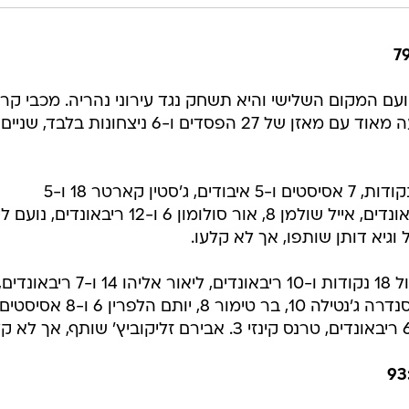
ועם המקום השלישי והיא תשחק נגד עירוני נהריה. מכבי קרי
גת נפרדת מליגת העל אחרי עונה רעה מאוד עם מאזן של 27 הפסדים ו-6 ניצחונות בלבד, שניים
: ג'וש סלבי 18 נקודות, 7 אסיסטים ו-5 איבודים, ג'סטין קארטר 18 ו-5
ריבאונדים, אלכס רוזנברג 14 ו-6 ריבאונדים, אייל שולמן 8, אור סולומון 6 ו-12 ריבאונדי
: ריצ'ארד האוול 18 נקודות ו-10 ריבאונדים, ליאור אליהו 14 ו-7 ריבאונדים
קרטיס ג'רלס 12 ו-5 ריבאונדים, אלכסנדרה ג'נטילה 10, בר טימור 8, יותם הלפרין 6 ו-8 אסי