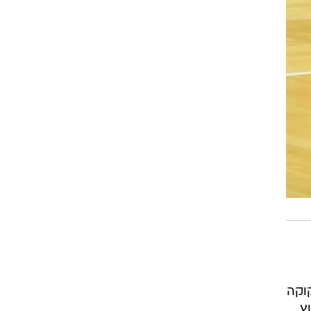
וקה
דק, מחוץ