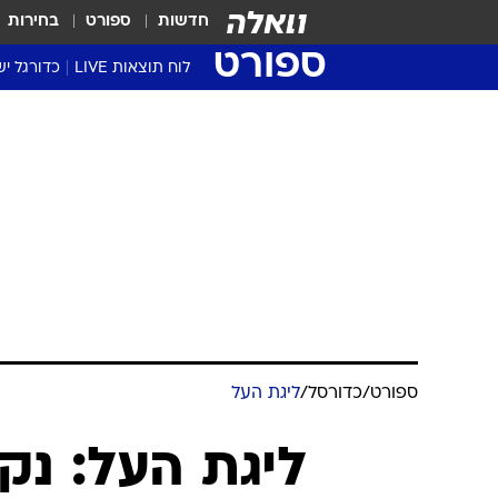
חדשות
ספורט
בחירות
ספורט
לוח תוצאות LIVE
כדורגל יש
ליגת העל Winner
סטט' ליגת
גביע המדי
גביע הטוט
שגרירים
נבחרות י
ליגה לאומ
ליגה א'
ספורט
/
כדורסל
/
ליגת העל
ליגת העל: נק