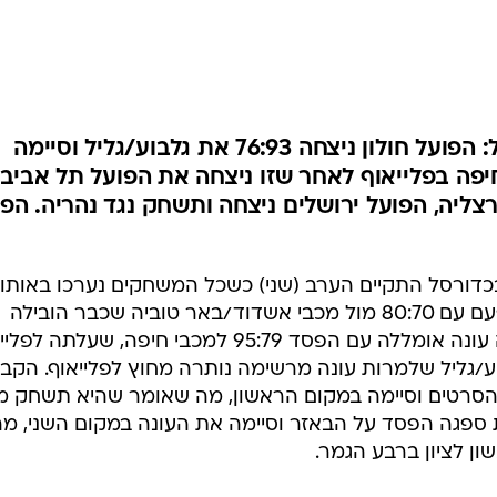
ענפים נוספים
לוח שידורים
החידה של ספור
ארכיון מדורים
כתבו לנו
העונה הסדירה ננעלה בליגת העל: הפועל חולון ניצחה 76:93 את גלבוע/גליל וסיימה
פה בפלייאוף לאחר שזו ניצחה את הפועל תל אביב.
צליה, הפועל ירושלים ניצחה ותשחק נגד נהריה. הפו
יגת העל בכדורסל התקיים הערב (שני) כשכל המשחקים נערכו באותו
הזמן. מכבי תל אביב שוב הובכה, הפעם עם 80:70 מול מכבי אשדוד/באר טוביה שכבר הובילה
ב-25 הפרש. הפועל תל אביב חתמה עונה אומללה עם הפסד 95:79 למכבי חיפה, שעלתה
טיילה ל-76:93 מול גלבוע/גליל שלמרות עונה מרשימה נותרה מחוץ לפלייאוף. הק
הסרטים וסיימה במקום הראשון, מה שאומר שהיא תשחק מ
 ספגה הפסד על הבאזר וסיימה את העונה במקום השני, מה
ן לציון ברבע הגמר.