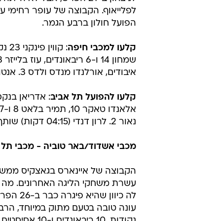
לפלייאוף. הקבוצה של עופר רחימי 
הפועל חולון ברבע הגמר.
קלעו למכבי חיפה
איבודים, אורלנדו מנדס ולדס 3. אנטון שוטבין (05:34 דקות)
קלעו להפועל תל אביב
נאור 2. לרון דנדי (04:15 דקות) שותף, אך לא קלע.
מכבי אשדוד/באר טוביה - מכבי תל 
הקבוצה של איינארס בגאצקיס ממשי
עשרת משחקי הליגה האחרונים. מה 
נקודות, 10 רי