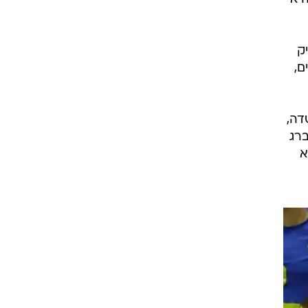
חטיפות, בן אלטיט 14, ג'ייק
ייקל 10 ו-7 ריבאונדים,
אנדרו גאודלוק 16 (4 מ-13 מהשדה,
חיון 5, סילבן לנדסברג
, אך לא