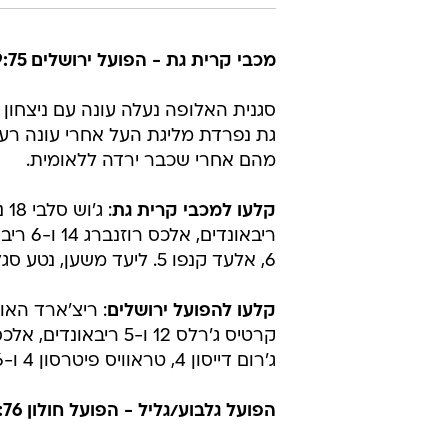
מכבי קרית גת - הפועל ירושלים
79:75
סגנית האלופה נעלה עונה עם ניצחון 
מהם אחרי שכבר ירדה ללאומית.
קלעו למכבי קרית גת
6, אלעד קנפו 5. ליעד משען, נטע סגל וגיא דותן שותפו, אך לא קלעו.
קלעו להפועל ירושלים
ג'רום דייסון 4, טראוויס פיטרסון 4 ו-6 ריבאונדים, טרנס קינזי 3. אבירם זליקוביץ' שותף, אך לא קלע.
הפועל גלבוע/גליל - הפועל חולון
93:76