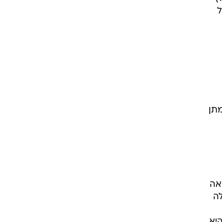
ל
-7 אסיסטים, ברנדן דוסון 8, צוף בן משה 8, רם אליאספור 2, מתן
אה
עלה
 היא