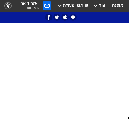
וואלה דואר
אופנה
עוד
שיתופי פעולה
קרא דואר
ציון 3
דאבל דריבל
י