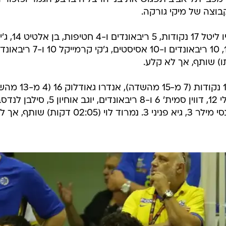
וצה של מיקי גורקה.
: מריו ליטל 17 נקודות, 5 ריבאונדים ו-4 
כהן 13 ו-10 ריבאונדים, צ'ייס סיימון 11, 10 ריבאונדים ו-10 אסיסטים, ג'קי קרמ
: ויקטור ראד 17 נקודות (7 מ-15 מהשדה), 
2 מ-9 לשלוש) ו-5 איבודים, די ג'יי סילי 12, דווין סמית' 6 ו-8 ריבאונדים, יוגב או
4 ו-5 ריבאונדים, ג'ו אלכסנדר 4, קווינסי מילר 3, גיא פניני 3. נמרוד לוי (02:05 דקות) שותף