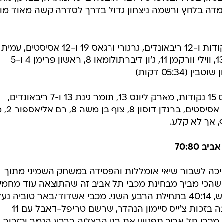
עמדה בלחץ ורשמה ניצחון גדול בדרך לסדרה קשה מאוד מו
: קווין פינקני 23 נקודות ו-12 ריבאונדים, גרגורי ורגאס 19 ו-12 אסיסטים, עמית
שמחון 14 ו-6 ריבאונדים, עוז בלייזר 13, ווילי וורקמן 11, ג'ון דיברתולומאו 8, ראשון פרימן 4 ו-5
: אדריאן בנקס 15 נקודות, מארק ליונס 13, תומר גינת 13 ו-7 ריבאונדים,
אלאנדו טאקר 10, תמיר בלאט 8 ו
אביב
70:80
כה לשבור שיאי אומללות והפסידה במשחק השמיני מתוך
שהכי מביך מבחינת מכבי תל אביב זה שהתוצאה עוד מחמי
לה כיוון שהיא פיגרה כבר ב-26 הפרש, 40:14 בתחילת הרבע השני. מכבי אשדוד/באר טוביה נ
עונה טובה בטעם מתוק במיוחד, הרבה בזכות צ'ייס סיימון הנהדר, שרשם טריפל-דאבל עם 11
באונדים ו-10 אסיסטים. מכבי תל אביב תפגוש את בני הרצליה ברבע הגמר וכזכור