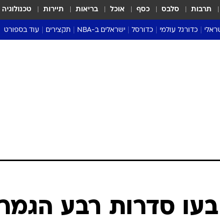
תרבות
סלבס
כסף
אוכל
בריאות
תיירות
טכנולוגיה
ראלי
כדורגל עולמי
כדורסל
ישראלים ב-NBA
תקצירים
עוד בספורט
ליגה אנגלית
ליגת העל
דני אבדיה
מונדיאל 2026
 העל
ליגה ספרדית
דאבל דריבל
NBA
נה
ליגה איטלקית
יורוליג וכדורסל אירופי
טבלאות
ו
ליגה גרמנית
ליגה לאומית
פודקאסטים
ליגה צרפתית
נבחרות ישראל בכדורסל
מסכמים מחזור
שראל
ליגת האלופות
כדורסל נשים
אבא של שבת
ית
הליגה האירופית
מעל הטבעת
דרום אמריקה
סערה בממלכה
טניס
טראש טוק
ספורט אמריקא
בעו סדרות רבע הגמר
פוקר