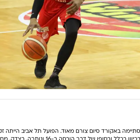
תיימה באקורד סיום צורם מאוד. הפועל תל אביב הייתה זק
לניצחון ב-21 הפרש, אבל לא הייתה בכיוון בכלל ובסופו של דבר הובסה ב-16 ונותרה, בצ