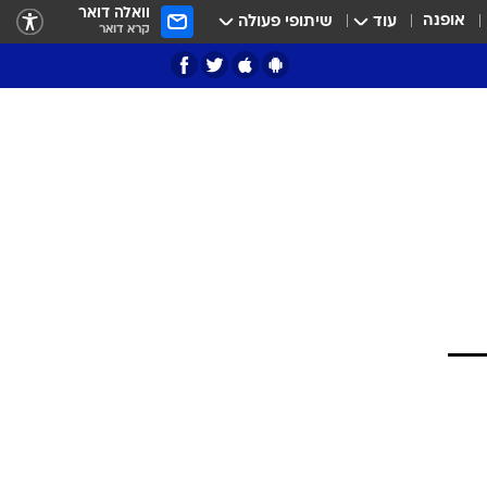
וואלה דואר
אופנה
עוד
שיתופי פעולה
קרא דואר
ציון 3
דאבל דריבל
י