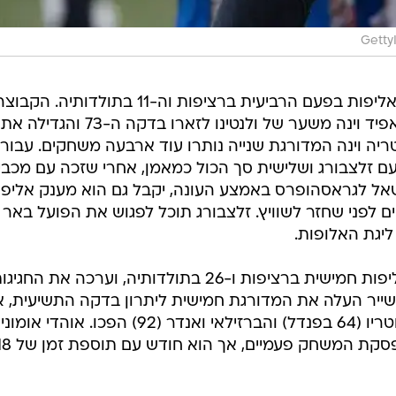
Getty
* אוסטריה: רד בול זלצבורג זכתה באליפות בפעם הרביעית ברציפות וה-11 בתולד
אוסקר גרסיה ניצחה 0:1 בבית את ראפיד וינה משער של ולנטינו לזארו בדקה ה-73 והגדילה את
קודות, כשאוסטריה וינה המדורגת שנייה נותרו עוד ארבעה משחקים. עבור
עם זלצבורג ושלישית סך הכול כמאמן, אחרי שזכה עם מכבי
 דאבור, שהושאל לגראסהופרס באמצע העונה, יקבל גם הוא מענק אליפ
 שני שערים ב-15 משחקים לפני שחזר לשוויץ. זלצבורג תוכל לפגוש את הפועל באר
יגת האלופות.
* קפריסין: אפואל ניקוסיה זכתה באליפות חמישית ברציפות ו-26 בתולדותיה, וערכה את החגי
. מאט דרבישייר העלה את המדורגת חמישית ליתרון בדקה התשיעית, 
אפסטתיוס אלונפטיס (38), פיירוס סוטריו (64 בפנדל) והברזילאי ואנדר (92) הפכו. אוהדי א
שהייתה המארחת ב-GSP, גרמו להפסקת המשחק פעמיים, אך הוא חו