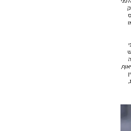
מחזור הלפני
ק
ס
דל) חתמו
י
ש
ה
עם 44 נקודות בפלייאוף,
ן
,