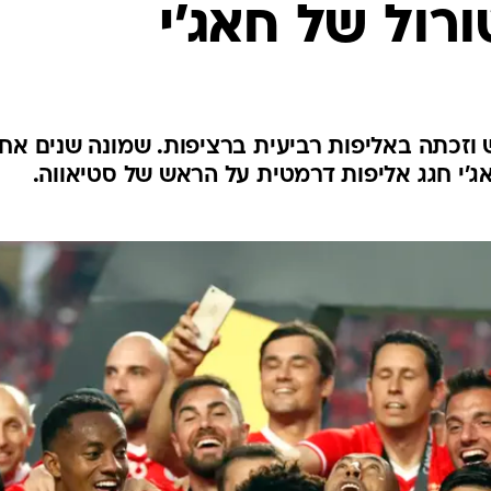
טורול של חאג'י
ענפים נוספים
לוח שידורים
החידה של ספור
ארכיון מדורים
כתבו לנו
 את גימראייש וזכתה באליפות רביעית ברציפות. שמונה שנים אח
'י חגג אליפות דרמטית על הראש של סטיאווה.