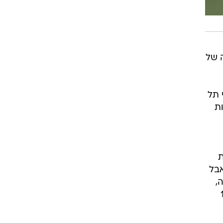
ותיה. הקבוצה של
 תל
ות
גות
אבל
ומוניה,
דש עם תוספת זמן של 18