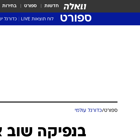
חדשות
ספורט
בחירות
ספורט
לוח תוצאות LIVE
כדורגל יש
ליגת העל Winner
סטט' ליגת
גביע המדי
גביע הטוט
שגרירים
נבחרות י
ליגה לאומ
ליגה א'
ספורט
/
כדורגל עולמי
בנפיקה שוב א