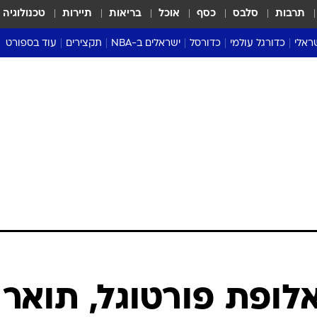
תרבות
סלבס
כסף
אוכל
בריאות
תיירות
טכנולוגיה
ראלי
כדורגל עולמי
כדורסל
ישראלים ב-NBA
תקצירים
עוד בספורט
ליגה אנגלית
ליגת העל
דני אבדיה
מונדיאל 2026
 העל
ליגה ספרדית
דאבל דריבל
NBA
נה
ליגה איטלקית
יורוליג וכדורסל אירופי
טבלאות
ו
ליגה גרמנית
ליגה לאומית
פודקאסטים
ליגה צרפתית
נבחרות ישראל בכדורסל
מסכמים מחזור
שראל
ליגת האלופות
כדורסל נשים
אבא של שבת
ית
הליגה האירופית
מעל הטבעת
דרום אמריקה
סערה בממלכה
טניס
טראש טוק
ספורט אמריקא
לופת פורטוגל, תואר
פוקר