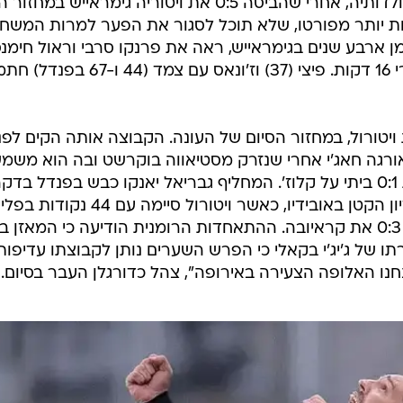
ברציפות באליפות פורטוגל ו-36 בתולדותיה, אחרי שהביסה 0:5 את ויטוריה גימראייש ב
ות יותר מפורטו, שלא תוכל לסגור את הפער למרות המשח
מן ארבע שנים בגימראייש, ראה את פרנקו סרבי וראול חימנ
מסדרים לו יתרון של שני שערים אחרי 16 דקות. פיצי (37) וז'ונאס עם צמד (44 ו-67 בפנ
 ויטורול, במחזור הסיום של העונה. הקבוצה אותה הקים לפנ
אורגה חאג'י אחרי שנזרק מסטיאווה בוקרשט ובה הוא משמ
כמאמן, זכתה בתואר היסטורי בזכות 0:1 ביתי על קלוז'. המחליף גבריאל יאנקו כבש בפנדל בדק
ה-65 ונתן את האות לחגיגות באצטדיון הקטן באובידיו, כאשר ויטורול סיימה 
בדיוק כמו סטיאווה שניצחה במקביל 0:3 את קראיובה. ההתאחדות הרומנית הודיעה כי המאזן בי
 של ג'יג'י בקאלי כי הפרש השערים נותן לקבוצתו עדיפות
חנו האלופה הצעירה באירופה", צהל כדורגלן העבר בסיום.