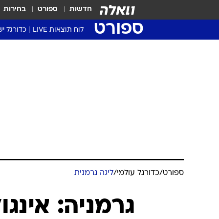
חדשות
ספורט
בחירות
ספורט
לוח תוצאות LIVE
כדורגל יש
ליגת העל Winner
סטט' ליגת
גביע המדי
גביע הטוט
שגרירים
נבחרות י
ליגה לאומ
ליגה א'
ספורט
/
כדורגל עולמי
/
ליגה גרמנית
גרמניה: אינג