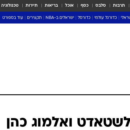
תרבות
סלבס
כסף
אוכל
בריאות
תיירות
טכנולוגיה
ראלי
כדורגל עולמי
כדורסל
ישראלים ב-NBA
תקצירים
עוד בספורט
ליגה אנגלית
ליגת העל
דני אבדיה
מונדיאל 2026
 העל
ליגה ספרדית
דאבל דריבל
NBA
נה
ליגה איטלקית
יורוליג וכדורסל אירופי
טבלאות
ו
ליגה גרמנית
ליגה לאומית
פודקאסטים
ליגה צרפתית
נבחרות ישראל בכדורסל
מסכמים מחזור
שראל
ליגת האלופות
כדורסל נשים
אבא של שבת
ית
הליגה האירופית
מעל הטבעת
דרום אמריקה
סערה בממלכה
טניס
טראש טוק
ספורט אמריקא
ולשטאדט ואלמוג כהן
פוקר