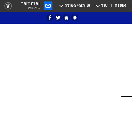
וואלה דואר
אופנה
עוד
שיתופי פעולה
קרא דואר
ציון 3
דאבל דריבל
י