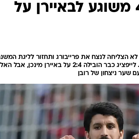
ירדו ליגה, 4:5 משוגע לבאיירן על
ענפים נוספים
לוח שידורים
החידה של ספור
ארכיון מדורים
כתבו לנו
א הצליחה לנצח את פרייבורג ותחזור לליגת המשנ
לאחר שתי עונות בליגה הבכירה. לייפציג כבר הובילה 2:4 על באיירן מינכן, א
 שער ניצחון של רובן