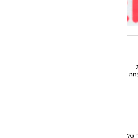
לוקת
צחה
 של