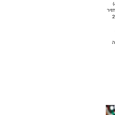
רוברט לבנדובסקי השווה את התוצאה בדקה ה-17. טימו ורנר בפנדל משלו (29) ויוסף פולסן (47)
 אלקנטרה החזיר
פעם השנייה לאחר חמש דקות וקבע 2:4
ל מקרה