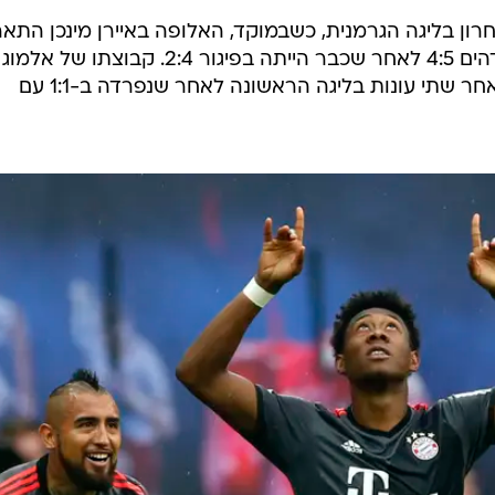
רון בליגה הגרמנית, כשבמוקד, האלופה באיירן מינכן התא
אצל לייפציג וניצחה לאחר משחק מדהים 4:5 לאחר שכבר הייתה בפיגור 2:4. קבוצ
אינגולשטאדט, ירדה לליגה השנייה לאחר שתי עונות בליגה הראשונה לאחר שנפרדה ב-1:1 עם