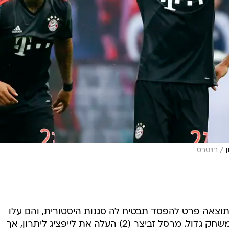
/
ן
רויטרס
צאה פרט להפסד תבטיח לה סגנות היסטורית, והם עלו
בטירוף ויחד עם האלופה, סיפקו לנו משחק גדול. מרסל זביצר (2) העלה את לייפציג ליתרון, אך