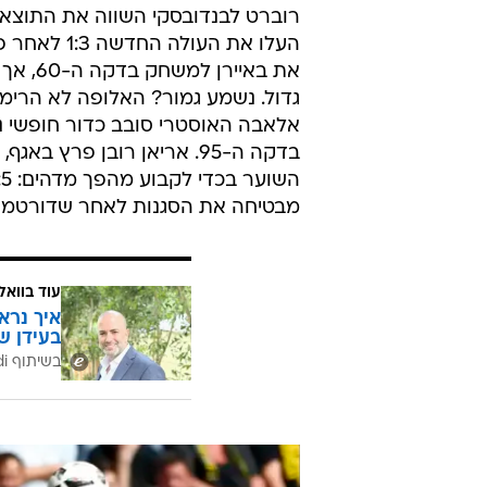
אלאבה האוסטרי סובב כדור חופשי נ
בדקה ה-95. אריאן רובן פר
מבטיחה את הסגנות לאחר שדורטמונ
עוד בוואל
איך נרא
בעידן ש
בשיתוף CofaceBdi