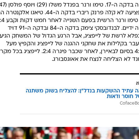
העלו את העולה החדשה 1:3 לאחר פציעה לא קלה פרנק ריברי בדקה ה-44. טיאגו
את באיירן למשחק בדקה ה-60, אך טימו ורנר הרשית ב
גדול. נשמע גמור? האלופה לא הרימה ידיים. לבנדובסקי צימק בדקה ה-84 ובדקה ה-91 דויד
פלא לרשת של לייפציג, אבל הרגע הגדול של המשחק הגיע
ץ באגף, עבר בקלילות את שחקני ההגנה של לייפציג והקפיץ מעל
השוער בכדי לקבוע מהפך מדהים: 4:5 בסיום לבאיירן, לאחר שכבר פיגרה 2:4. לייפציג בכ
ד לא הצליחה לנצח את אאוגסבורג.
ה
ה עתיד ההשקעות בנדל"ן: להצליח בשוק משתנה
ל חוסר ודאות