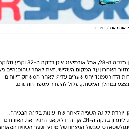
/
 אובמיאנג
רויטרס
פינבוגסון העלה את המארחים ליתרון בדקה ה-28, אבל אובמיאנג איזן בדקה ה-32 וקבע ח
מחזור האחרון על המקום השלישי, זאת לאחר שהופנהיים ני
ן 1:5. לשתי הקבוצות 61 נקודות ולדורטמונד יחס שערים עדיף. לאחר המשחק דיווחים
, שנפצע במהלך המשחק, עלול להיעדר מספר חודשים.
 יורדת לליגה השנייה לאחר שתי עונות בליגה הבכירה.
מקסימיליאן פיליפ העלה את פרייבורג ליתרון בדקה ה-31, אך דריו לזקאנו החזיר את האורחים
ולשטאדט, שבשל הניצחון של מיינץ ושער השוויון המאוחר