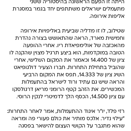
הייתה זו הפעם הראשונה בהיסטוריה ששני
מתעמלים ישראלים משתתפים יחד בגמר במסגרת
אליפות אירופה.
שטילוב, לו זו מדליה שביעית באליפויות אירופה
וחמישית מארד, הראה שהתאושש בצורה נהדרת
מהאכזבה של אולימפיאדת ריו. אחרי ההופעה
הטובה במוקדמות, הוא ביצע תרגיל מצוין שהקנה לו
ציון של 14.400 וכאמור את המקום השלישי, אחרי
שהוביל בתחילת התחרות. חברו הצעיר דולגופיאט
השיג ציון של 14.333, תפס את המקום הרביעי
והראה שיש גם עתיד ורוד לישראל בהתעמלות
המכשירים. את הזהב קטף הרומני מריאן דרגולסקו
עם ציון 14.500, הכסף הלך לדמיטרי לנקין הרוסי.
רזי פלד, יו"ר איגוד ההתעמלות, אמר לאחר התחרות:
"עילוי נדיר. אלכס מותיר את כולם פעורי פה ומראה
שהוא מתגבר על הקושי העצום להישאר בפסגה